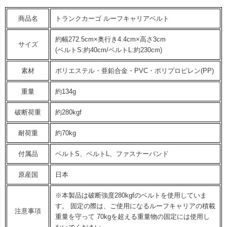
商品名
トランクカーゴ ルーフキャリアベルト
約幅272.5cm×奥行き4.4cm×高さ3cm
サイズ
(ベルトS:約40cm/ベルトL:約230cm)
素材
ポリエステル・亜鉛合金・PVC・ポリプロピレン(PP)
重量
約134g
破断荷重
約280kgf
耐荷重
約70kg
付属品
ベルトS、ベルトL、ファスナーバンド
原産国
日本
※本製品は破断強度280kgfのベルトを使用していま
す。 固定の際は、ご使用になるルーフキャリアの積載
注意事項
重量を守って 70kgを超える重量物の固定には使用し