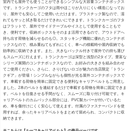
室内でも屋外でも使うことができるシンプルな大容量コンテナボックス
です。トランクカーゴのフタは雨やほこりが入りにくい構造になってお
り、屋外でも安心してご使用いただけます。プラスチック製なので、濡
れてもサッと拭き取るだけできれいにできます。トランクカーゴのフタ
はフラットで、屋外でサイドテーブルやイスとして使用することもで
き、便利です。収納ボックスをそのまま活用できるので、アウトドアへ
持ち出す荷物を減らせるのも◎。スタッキング機能に優れたコンテナボ
ックスなので、積み重ねてもずれにくく、車への積載時や屋内収納でも
効率的に収納できます。また、大きなバックル付きで屋外での持ち運び
もスムーズに行えます。トランクカーゴは深型と浅型の2タイプ。豊富な
シリーズ展開のコンテナボックスなので、お好みの大きさを組み合わせ
てご使用ください。さらに、さりげないロゴが魅力の当店限定「トラン
クギア」が登場！シンプルながらも個性が光る屋外コンテナボックスで
す。車載する荷物を簡単に固定できる便利なキャリアベルトもご用意し
ました。2本のベルトを連結するだけで車載する荷物を簡単に固定できま
す。ベルトを往復させる手間がなく、スムーズに取り付け可能です。キ
ャリアベルトのカムバックル部分には、PVC製カバーが付いているた
め、車を傷付けにくく安心して使えます。付属のファスナーバンドを使
用すれば、余ったキャリアベルトをまとめて留められ、コンパクトに収
納できます。
※こちらは【ルーフキャリアベルト】の商品ぺージです。