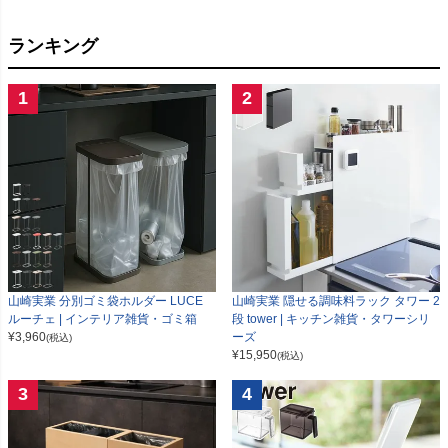
ランキング
1
2
山崎実業 分別ゴミ袋ホルダー LUCE
山崎実業 隠せる調味料ラック タワー 2
ルーチェ | インテリア雑貨・ゴミ箱
段 tower | キッチン雑貨・タワーシリ
¥
3,960
ーズ
(税込)
¥
15,950
(税込)
3
4