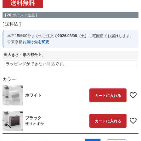
[
26
ポイント進呈 ]
送料込
本日
15時00分
までのご注文で
2026/08/08（土）
に
宅配便
でお届けします。
東京都
お届け先を変更
※大きさ・形の都合上、
カラー
ホワイト
カートに入れる
ブラック
カートに入れる
残りわずか