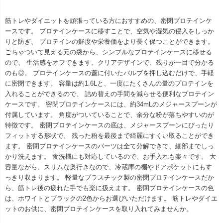
筋トレやダイエットを頑張っている方におすすめの、密閉プロテインケ
ースです。 プロテインケースに移すことで、空気や湿気の侵入をしっか
りと防ぎ、 プロテインの鮮度や栄養価をより長く保つことができます。
ごちゃついて見える元の袋から、シンプルなプロテインケースに移せる
ので、 生活感をオフできます。クリアデザインで、残りが一目で分かる
のも◎。 プロテインケースの蓋に付いたバルブを押し込むだけで、手軽
に密閉できます。 容量は約1.6Lと、一度にたくさんの量のプロテインを
入れることができるので、 詰め替えの手間を減らせる便利なプロテイン
ケースです。 密閉プロテインケースには、約34mLのメジャースプーンが
付属しています。 角度がついていることで、余分な粉が落ちやすいのが
特徴です。 密閉プロテインケースの底は、メジャースプーンにぴったり
フィットする形状で、 残った粉を最後まで綺麗にすくい取ることができ
ます。 密閉プロテインケースのパーツは全て分解できて、細部までしっ
かり洗えます。 食洗機にも対応しているので、お手入れも楽々です。 大
容量ながら、スリムな奥行きなので、冷蔵庫の棚やドアポケットにもす
っきり収まります。 軽量なプラスチック製の密閉プロテインケースだか
ら、筋トレ後の疲れた手でも楽に扱えます。 密閉プロテインケースの色
は、ホワイトとブラックの2色からお選びいただけます。 筋トレやダイエ
ットのお供に、密閉プロテインケースを取り入れてみませんか。