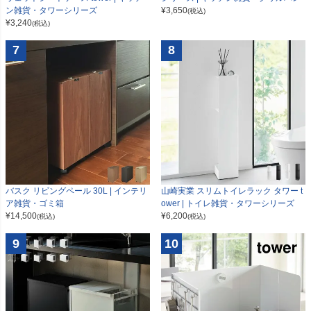
ン雑貨・タワーシリーズ
¥
3,650
(税込)
¥
3,240
(税込)
7
8
山崎実業 スリムトイレラック タワー t
バスク リビングペール 30L | インテリ
ower | トイレ雑貨・タワーシリーズ
ア雑貨・ゴミ箱
¥
6,200
¥
14,500
(税込)
(税込)
9
10