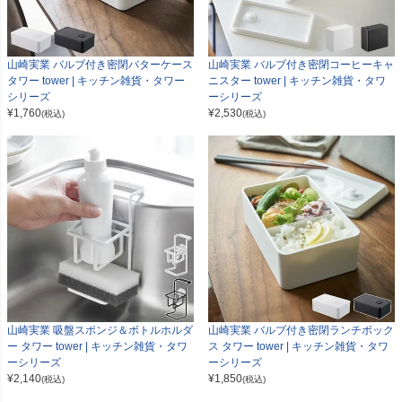
山崎実業 バルブ付き密閉バターケース
山崎実業 バルブ付き密閉コーヒーキャ
タワー tower | キッチン雑貨・タワー
ニスター tower | キッチン雑貨・タワ
シリーズ
ーシリーズ
¥
1,760
¥
2,530
(税込)
(税込)
山崎実業 吸盤スポンジ＆ボトルホルダ
山崎実業 バルブ付き密閉ランチボック
ー タワー tower | キッチン雑貨・タワ
ス タワー tower | キッチン雑貨・タワ
ーシリーズ
ーシリーズ
¥
2,140
¥
1,850
(税込)
(税込)