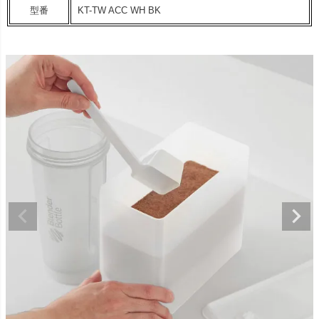
型番
KT-TW ACC WH BK