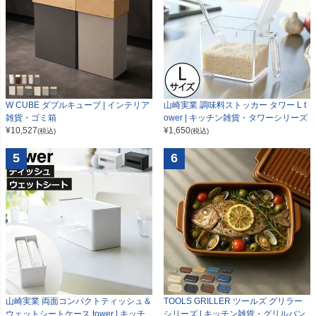
W CUBE ダブルキューブ | インテリア
山崎実業 調味料ストッカー タワー L t
雑貨・ゴミ箱
ower | キッチン雑貨・タワーシリーズ
¥
10,527
¥
1,650
(税込)
(税込)
5
6
山崎実業 両面コンパクトティッシュ＆
TOOLS GRILLER ツールズ グリラー
ウェットシートケース tower | キッチ
シリーズ | キッチン雑貨・グリルパン