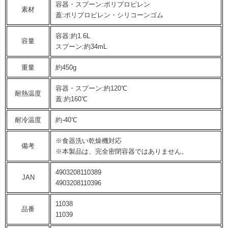
容器・スプーン:ポリプロピレン
素材
蓋:ポリプロピレン・シリコーンゴム
容器:約1.6L
容量
スプーン:約34mL
重量
約450g
容器・スプーン:約120℃
耐熱温度
蓋:約160℃
耐冷温度
約-40℃
※食器洗い乾燥機対応
備考
※本製品は、完全密閉容器ではありません。
4903208110389
JAN
4903208110396
11038
品番
11039