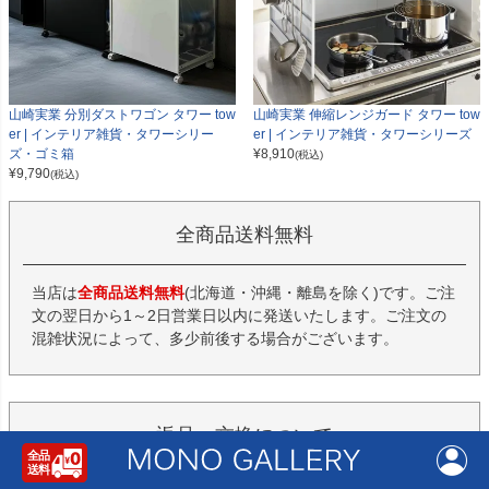
山崎実業 分別ダストワゴン タワー tow
山崎実業 伸縮レンジガード タワー tow
er | インテリア雑貨・タワーシリー
er | インテリア雑貨・タワーシリーズ
ズ・ゴミ箱
¥
8,910
(税込)
¥
9,790
(税込)
全商品送料無料
当店は
全商品送料無料
(北海道・沖縄・離島を除く)です。ご注
文の翌日から1～2日営業日以内に発送いたします。ご注文の
混雑状況によって、多少前後する場合がございます。
返品・交換について