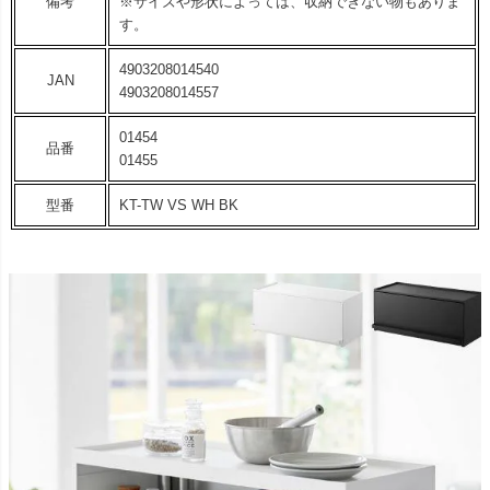
備考
※サイズや形状によっては、収納できない物もありま
す。
4903208014540
JAN
4903208014557
01454
品番
01455
型番
KT-TW VS WH BK