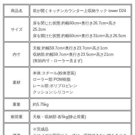
商品名
前が開くキッチンカウンター上収納ラック tower D24
扉を閉じた状態:約幅60cm×奥行き26.7cm×高さ
サイズ
25.2cm
扉を開けた状態:約幅60cm×奥行き31cm×高さ26.5cm
天板:約幅59.7cm×奥行き23.7cm×高さ1cm
内寸
収納部:約幅59.7cm×奥行き23.5cm×高さ21cm
(有効内寸・ローラー含まず)
本体:スチール(粉体塗装)
ローラー部:POM樹脂
素材
レール部:ポリプロピレン
クッション:シリコーン
重量
約5.75kg
耐荷重
天板・収納部:各5kg(静止荷重)
※完成品