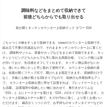
調味料などをまとめて収納できて
前後どちらからでも取り出せる
前が開くキッチンカウンター上収納ラック タワー D24
ごちゃつく小物をすっきり収納できる、towerのカウンター上収納です。
組み立て不要の完成品なので、そのままキッチンカウンター上に置くだ
け。 調味料やジャム、茶葉やカップなどをまとめて収納できます。 キッ
チンとリビングどちらからでも手に取れる両面仕様。 リビング側には扉
が付いており、生活感をオフしてくれます。 キッチン側は扉がないか
ら、使いたい時にさっと手に取れて便利です。 カウンター上収納の扉
は、全面が開くフラップ式で、開けたまま固定できます。 収納部だけで
なく、天板にも物が置ける2段タイプなので、収納力も作業効率もアッ
プ。 カウンター上収納を壁に寄せて設置すれば、ブレッドケースとして
も活躍。 設置場所や収納したい物に合わせて、奥行きがスリムな
「D15」と 上にトースターを置ける「D24」の2タイプから選べます。 カ
ウンター上収納はスチール製で、キズや汚れに強く、より長くお使いい
ただけます。 磁石がくっつくので、お手持ちのキッチンタイマーなどの