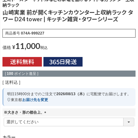
納ラック
山崎実業 前が開くキッチンカウンター上収納ラック タ
ワー D24 tower | キッチン雑貨・タワーシリーズ
商品番号
074A-999227
11,000
¥
税込
価格
[
100
ポイント進呈 ]
送料込
明日
15時00分
までのご注文で
2026/08/13（木）
に
宅配便
でお届けします。
東京都
お届け先を変更
※大きさ・形の都合上、
(
必
須
)
カラー