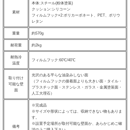
本体:スチール(粉体塗装)
クッション:シリコーン
素材
フィルムフック×2:ポリカーボネート、PET、ポリウ
レタン
重量
約570g
耐荷重
約2kg
耐熱冷
フィルムフック:60℃/40℃
温度
光沢のある平らな油染みしない面
取り付け
（フィルムフックの接着面よりも大きい面・タイル・
可能な壁
プラスチック面・ステンレス・ガラス・金属塗装面・
面
人工大理石）
※完成品
※サイズや形状によっては、収納できない物もありま
す。
※設置予定場所が取付可能な壁面か、あらかじめご確
備考
認の上ご購入下さい。