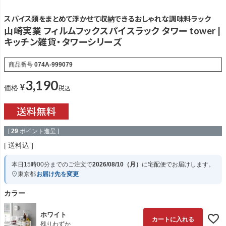
スパイス類をまとめて浮かせて収納できるおしゃれな調味料ラック
山崎実業 フィルムフックスパイスラック タワー tower |
キッチン雑貨・タワーシリーズ
商品番号
074A-999079
3,190
¥
税込
価格
[
29
ポイント進呈 ]
送料込
本日
15時00分
までのご注文で
2026/08/10（月）
に
宅配便
でお届けします。
東京都
お届け先を変更
カラー
ホワイト
カートに入れる
残りわずか