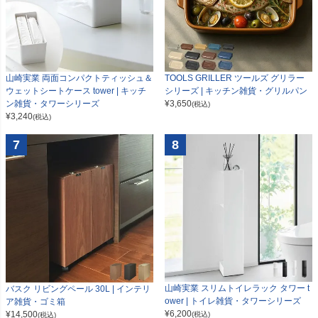
山崎実業 両面コンパクトティッシュ＆
TOOLS GRILLER ツールズ グリラー
ウェットシートケース tower | キッチ
シリーズ | キッチン雑貨・グリルパン
ン雑貨・タワーシリーズ
¥
3,650
(税込)
¥
3,240
(税込)
7
8
山崎実業 スリムトイレラック タワー t
バスク リビングペール 30L | インテリ
ower | トイレ雑貨・タワーシリーズ
ア雑貨・ゴミ箱
¥
6,200
¥
14,500
(税込)
(税込)