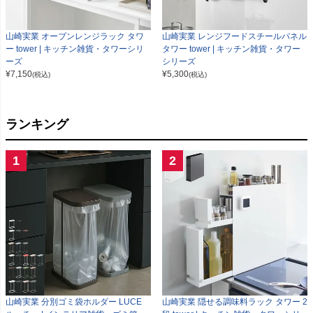
山崎実業 オーブンレンジラック タワ
山崎実業 レンジフードスチールパネル
ー tower | キッチン雑貨・タワーシリ
タワー tower | キッチン雑貨・タワー
ーズ
シリーズ
¥
7,150
¥
5,300
(税込)
(税込)
ランキング
1
2
山崎実業 分別ゴミ袋ホルダー LUCE
山崎実業 隠せる調味料ラック タワー 2