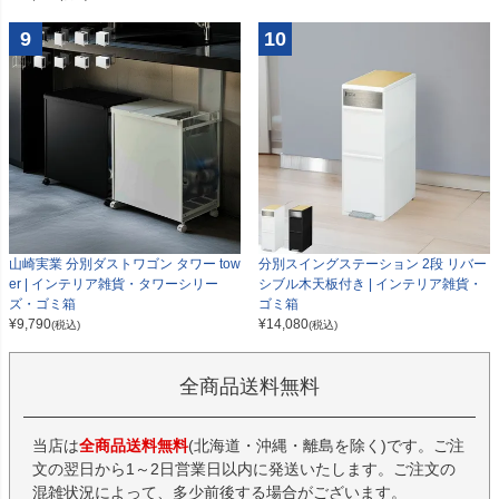
9
10
山崎実業 分別ダストワゴン タワー tow
分別スイングステーション 2段 リバー
er | インテリア雑貨・タワーシリー
シブル木天板付き | インテリア雑貨・
ズ・ゴミ箱
ゴミ箱
¥
9,790
¥
14,080
(税込)
(税込)
全商品送料無料
当店は
全商品送料無料
(北海道・沖縄・離島を除く)です。ご注
文の翌日から1～2日営業日以内に発送いたします。ご注文の
混雑状況によって、多少前後する場合がございます。