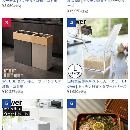
ルーチェ | インテリア雑貨・ゴミ箱
段 tower | キッチン雑貨・タワーシリ
¥
3,960
ーズ
(税込)
¥
15,950
(税込)
3
4
W CUBE ダブルキューブ | インテリア
山崎実業 調味料ストッカー タワー L t
雑貨・ゴミ箱
ower | キッチン雑貨・タワーシリーズ
¥
10,527
¥
1,650
(税込)
(税込)
5
6