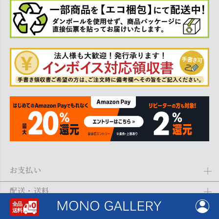
お支払い
Amazon Pay、クレジットカード、代金引換、あと払い(ペイディ)、銀
配送・送料
行振込がご利用になれます。詳しくは
ご利用ガイド
をご利用くださ
い。
全商品送料無料
(北海道・沖縄・離島を除く)
お問合せ