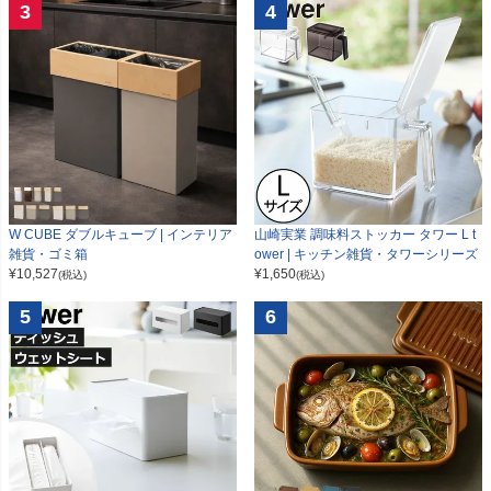
3
4
W CUBE ダブルキューブ | インテリア
山崎実業 調味料ストッカー タワー L t
雑貨・ゴミ箱
ower | キッチン雑貨・タワーシリーズ
¥
10,527
¥
1,650
(税込)
(税込)
5
6