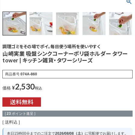
調理ゴミをその場でポイ。毎日使う場所を使いやすく
山崎実業 吸盤シンクコーナーポリ袋ホルダー タワー
tower | キッチン雑貨・タワーシリーズ
商品番号
074A-860
2,530
¥
税込
価格
[
23
ポイント進呈 ]
送料込
本日
15時00分
までのご注文で
2026/08/08（土）
に
宅配便
でお届けします。