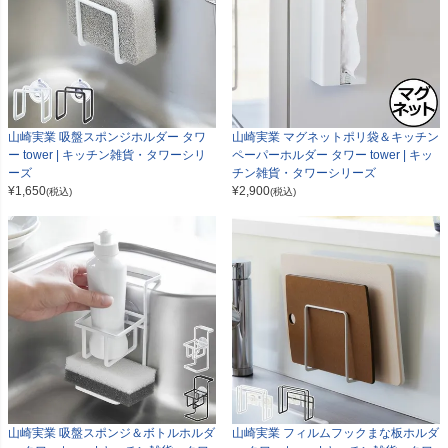
山崎実業 吸盤スポンジホルダー タワ
山崎実業 マグネットポリ袋＆キッチン
ー tower | キッチン雑貨・タワーシリ
ペーパーホルダー タワー tower | キッ
ーズ
チン雑貨・タワーシリーズ
¥
1,650
¥
2,900
(税込)
(税込)
山崎実業 吸盤スポンジ＆ボトルホルダ
山崎実業 フィルムフックまな板ホルダ