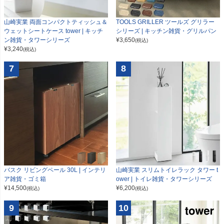
山崎実業 両面コンパクトティッシュ＆
TOOLS GRILLER ツールズ グリラー
ウェットシートケース tower | キッチ
シリーズ | キッチン雑貨・グリルパン
ン雑貨・タワーシリーズ
¥
3,650
(税込)
¥
3,240
(税込)
7
8
山崎実業 スリムトイレラック タワー t
バスク リビングペール 30L | インテリ
ower | トイレ雑貨・タワーシリーズ
ア雑貨・ゴミ箱
¥
6,200
¥
14,500
(税込)
(税込)
9
10