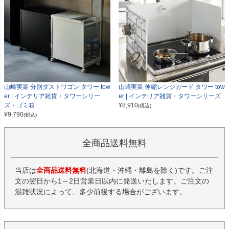
山崎実業 分別ダストワゴン タワー tow
山崎実業 伸縮レンジガード タワー tow
er | インテリア雑貨・タワーシリー
er | インテリア雑貨・タワーシリーズ
ズ・ゴミ箱
¥
8,910
(税込)
¥
9,790
(税込)
全商品送料無料
当店は
全商品送料無料
(北海道・沖縄・離島を除く)です。ご注
文の翌日から1～2日営業日以内に発送いたします。ご注文の
混雑状況によって、多少前後する場合がございます。