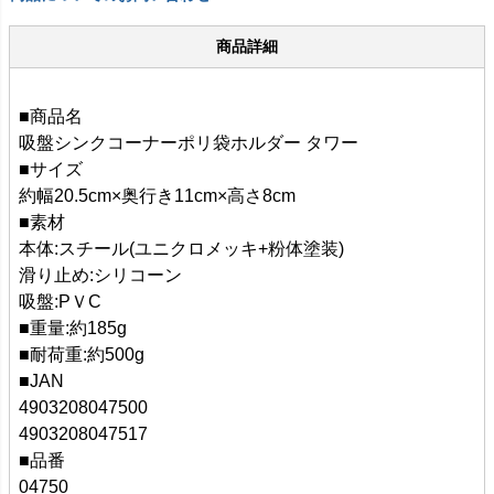
商品詳細
■商品名
吸盤シンクコーナーポリ袋ホルダー タワー
■サイズ
約幅20.5cm×奥行き11cm×高さ8cm
■素材
本体:スチール(ユニクロメッキ+粉体塗装)
滑り止め:シリコーン
吸盤:PＶC
■重量:約185g
■耐荷重:約500g
■JAN
4903208047500
4903208047517
■品番
04750