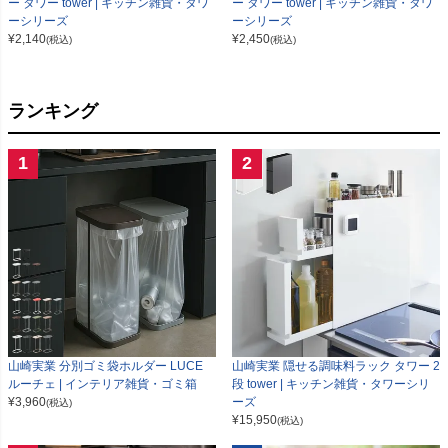
ー タワー tower | キッチン雑貨・タワ
ー タワー tower | キッチン雑貨・タワ
ーシリーズ
ーシリーズ
¥
2,140
¥
2,450
(税込)
(税込)
ランキング
1
2
山崎実業 分別ゴミ袋ホルダー LUCE
山崎実業 隠せる調味料ラック タワー 2
ルーチェ | インテリア雑貨・ゴミ箱
段 tower | キッチン雑貨・タワーシリ
¥
3,960
ーズ
(税込)
¥
15,950
(税込)