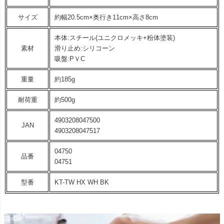
サイズ
約幅20.5cm×奥行き11cm×高さ8cm
本体:スチール(ユニクロメッキ+粉体塗装)
素材
滑り止め:シリコーン
吸盤:PＶC
重量
約185g
耐荷重
約500g
4903208047500
JAN
4903208047517
04750
品番
04751
型番
KT-TW HX WH BK