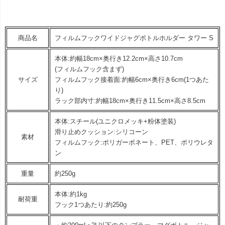
商品名
フィルムフックワイドジャグボトルホルダー タワー S
本体:約幅18cm×奥行き12.2cm×高さ10.7cm
(フィルムフック含まず)
サイズ
フィルムフック接着面:約幅6cm×奥行き6cm(1つあた
り)
ラック部内寸:約幅18cm×奥行き11.5cm×高さ8.5cm
本体:スチール(ユニクロメッキ+粉体塗装)
滑り止めクッション:シリコーン
素材
フィルムフック:ポリガーボネート、PET、ポリウレタ
ン
重量
約250g
本体:約1kg
耐荷重
フック1つあたり:約250g