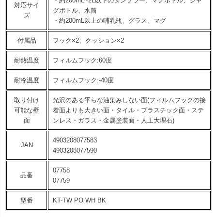
・約200mL~2L以下のタンブラー、マグボトル、ジャ
対応サイ
グボトル、水筒
ズ
・約200mL以上の哺乳瓶、グラス、マグ
付属品
フック×2、クッション×2
耐熱温度
フィルムフック:60度
耐冷温度
フィルムフック:-40度
取り付け
光沢のある平らな油染みしない面(フィルムフックの接
可能な壁
着面よりも大きい面・タイル・プラスチック面・ステ
面
ンレス・ガラス・金属塗装面・人工大理石)
4903208077583
JAN
4903208077590
07758
品番
07759
型番
KT-TW PO WH BK