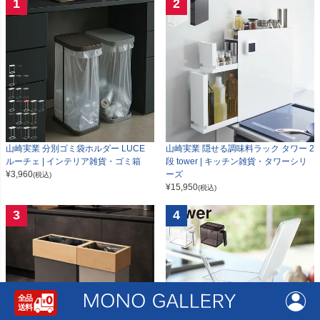
1
2
山崎実業 分別ゴミ袋ホルダー LUCE
山崎実業 隠せる調味料ラック タワー 2
ルーチェ | インテリア雑貨・ゴミ箱
段 tower | キッチン雑貨・タワーシリ
¥
3,960
ーズ
(税込)
¥
15,950
(税込)
3
4