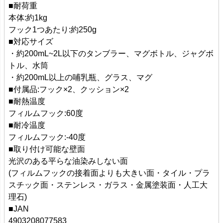
■耐荷重
本体:約1kg
フック1つあたり:約250g
■対応サイズ
・約200mL~2L以下のタンブラー、マグボトル、ジャグボ
トル、水筒
・約200mL以上の哺乳瓶、グラス、マグ
■付属品:フック×2、クッション×2
■耐熱温度
フィルムフック:60度
■耐冷温度
フィルムフック:-40度
■取り付け可能な壁面
光沢のある平らな油染みしない面
(フィルムフックの接着面よりも大きい面・タイル・プラ
スチック面・ステンレス・ガラス・金属塗装面・人工大
理石)
■JAN
4903208077583