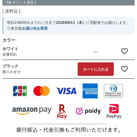
[
18
ポイント進呈 ]
送料込
明日
15時00分
までのご注文で
2026/08/13（木）
に
宅配便
でお届けします。
東京都
お届け先を変更
カラー
ホワイト
—
在庫切れ
ブラック
カートに入れる
残りわずか