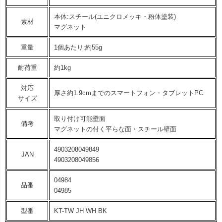
本体:スチール(ユニクロメッキ・粉体塗装)
素材
マグネット
重量
1個あたり:約55g
耐荷重
約1kg
対応
厚さ約1.9cmまでのスマートフォン・タブレットPC
サイズ
取り付け可能壁面
備考
マグネットの付く平らな面・スチール壁面
4903208049849
JAN
4903208049856
04984
品番
04985
型番
KT-TW JH WH BK