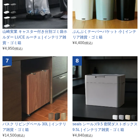
山崎実業 キャスター付き分別ゴミ袋ホ
ぶんぶくテーパーバケット 小 | インテ
ルダー LUCE ルーチェ | インテリア雑
リア雑貨・ゴミ箱
貨・ゴミ箱
¥
4,400
(税込)
¥
4,950
(税込)
7
8
seals シールズ9.5 密閉ダストボックス
バスク リビングペール 30L | インテリ
9.5L | インテリア雑貨・ゴミ箱
ア雑貨・ゴミ箱
¥
4,840
¥
14,500
(税込)
(税込)