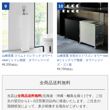
9
10
山崎実業 スリムトイレラック タワー t
山崎実業 分別ダストワゴン タワー tow
ower | トイレ雑貨・タワーシリーズ
er | インテリア雑貨・タワーシリー
¥
6,200
ズ・ゴミ箱
(税込)
¥
9,790
(税込)
全商品送料無料
当店は
全商品送料無料
(北海道・沖縄・離島を除く)です。ご注
文の翌日から1～2日営業日以内に発送いたします。ご注文の
混雑状況によって、多少前後する場合がございます。