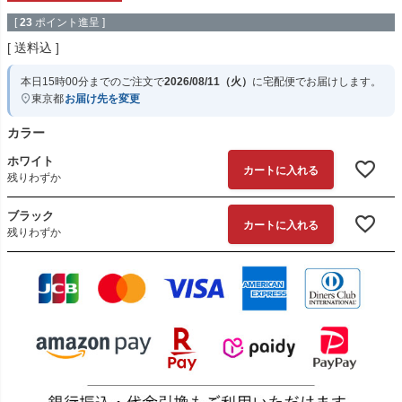
[
23
ポイント進呈 ]
送料込
本日
15時00分
までのご注文で
2026/08/11（火）
に
宅配便
でお届けします。
東京都
お届け先を変更
カラー
ホワイト
カートに入れる
残りわずか
ブラック
カートに入れる
残りわずか