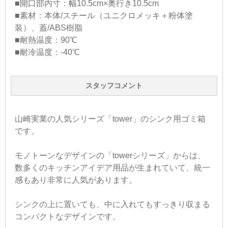
■開口部内寸：幅10.5cm×奥行き10.5cm
■素材：本体/スチール（ユニクロメッキ＋粉体塗
装）、蓋/ABS樹脂
■耐熱温度：90℃
■耐冷温度：-40℃
スタッフコメント
山崎実業の人気シリーズ「tower」のシンク用ゴミ箱
です。
モノトーンなデザインの「towerシリーズ」からは、
数多くのキッチンアイデア用品が生まれていて、統一
感もあり非常に人気があります。
シンクの上に置いても、中に入れてもすっきり収まる
コンパクトなデザインです。