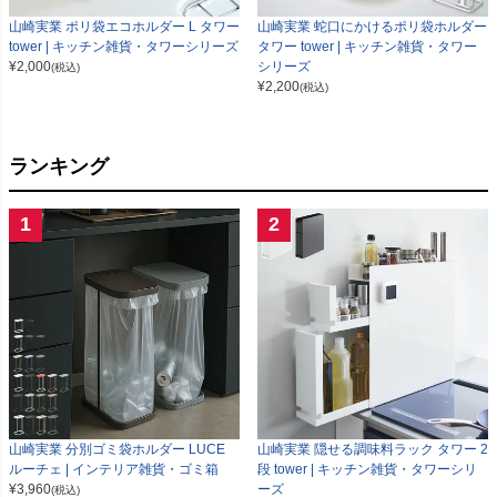
山崎実業 ポリ袋エコホルダー L タワー
山崎実業 蛇口にかけるポリ袋ホルダー
tower | キッチン雑貨・タワーシリーズ
タワー tower | キッチン雑貨・タワー
¥
2,000
シリーズ
(税込)
¥
2,200
(税込)
ランキング
1
2
山崎実業 分別ゴミ袋ホルダー LUCE
山崎実業 隠せる調味料ラック タワー 2
ルーチェ | インテリア雑貨・ゴミ箱
段 tower | キッチン雑貨・タワーシリ
¥
3,960
ーズ
(税込)