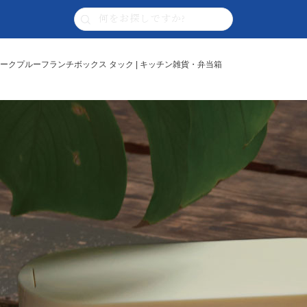
 BOX リークプルーフランチボックス タック | キッチン雑貨・弁当箱