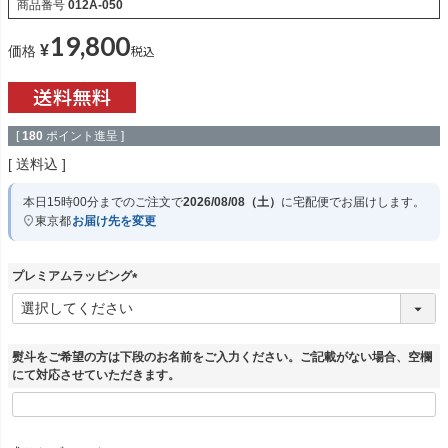
商品番号
012A-050
19,800
¥
税込
価格
[
180
ポイント進呈 ]
送料込
本日
15時00分
までのご注文で
2026/08/08（土）
に
宅配便
でお届けします。
東京都
お届け先を変更
プレミアムラッピング
(
必
須
)
熨斗をご希望の方は下段のお名前をご入力ください。ご記載がない場合、空欄
にて対応させていただきます。