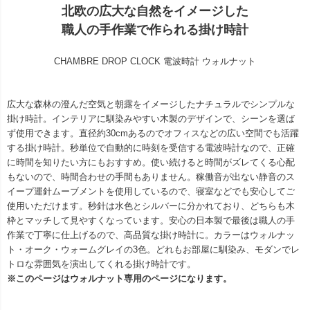
北欧の広大な自然をイメージした
職人の手作業で作られる掛け時計
CHAMBRE DROP CLOCK 電波時計 ウォルナット
広大な森林の澄んだ空気と朝露をイメージしたナチュラルでシンプルな
掛け時計。インテリアに馴染みやすい木製のデザインで、シーンを選ば
ず使用できます。直径約30cmあるのでオフィスなどの広い空間でも活躍
する掛け時計。秒単位で自動的に時刻を受信する電波時計なので、正確
に時間を知りたい方にもおすすめ。使い続けると時間がズレてくる心配
もないので、時間合わせの手間もありません。稼働音が出ない静音のス
イープ運針ムーブメントを使用しているので、寝室などでも安心してご
使用いただけます。秒針は水色とシルバーに分かれており、どちらも木
枠とマッチして見やすくなっています。安心の日本製で最後は職人の手
作業で丁寧に仕上げるので、高品質な掛け時計に。カラーはウォルナッ
ト・オーク・ウォームグレイの3色。どれもお部屋に馴染み、モダンでレ
トロな雰囲気を演出してくれる掛け時計です。
※このページはウォルナット専用のページになります。