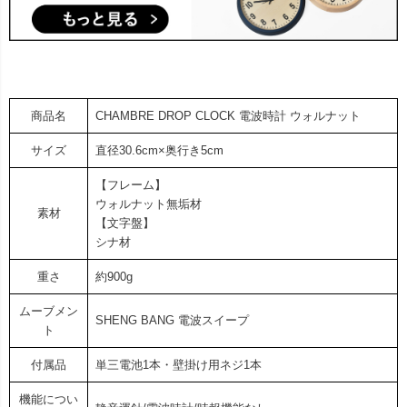
商品名
CHAMBRE DROP CLOCK 電波時計 ウォルナット
サイズ
直径30.6cm×奥行き5cm
【フレーム】
ウォルナット無垢材
素材
【文字盤】
シナ材
重さ
約900g
ムーブメン
SHENG BANG 電波スイープ
ト
付属品
単三電池1本・壁掛け用ネジ1本
機能につい