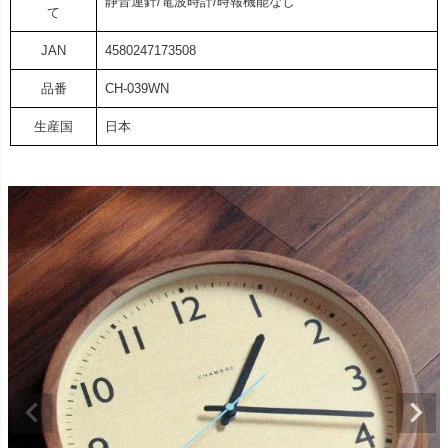
静音運針/電波時計/時報機能なし
て
JAN
4580247173508
品番
CH-039WN
生産国
日本