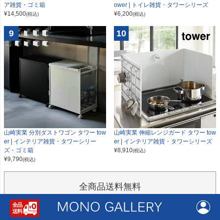
ower | トイレ雑貨・タワーシリーズ
ア雑貨・ゴミ箱
¥
6,200
¥
14,500
(税込)
(税込)
9
10
山崎実業 分別ダストワゴン タワー tow
山崎実業 伸縮レンジガード タワー tow
er | インテリア雑貨・タワーシリー
er | インテリア雑貨・タワーシリーズ
ズ・ゴミ箱
¥
8,910
(税込)
¥
9,790
(税込)
全商品送料無料
当店は
全商品送料無料
(北海道・沖縄・離島を除く)です。ご注