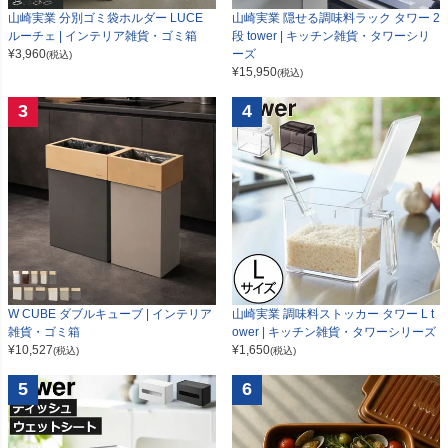
山崎実業 分別ゴミ袋ホルダー LUCE
山崎実業 隠せる調味料ラック タワー 2
ルーチェ | インテリア雑貨・ゴミ箱
段 tower | キッチン雑貨・タワーシリ
¥
3,960
ーズ
(税込)
¥
15,950
(税込)
3
4
W CUBE ダブルキューブ | インテリア
山崎実業 調味料ストッカー タワー L t
雑貨・ゴミ箱
ower | キッチン雑貨・タワーシリーズ
¥
10,527
¥
1,650
(税込)
(税込)
5
6