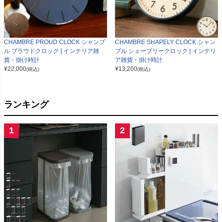
CHAMBRE PROUD CLOCK シャンブ
CHAMBRE SHAPELY CLOCK シャン
ル プラウドクロック | インテリア雑
ブル シェープリークロック | インテリ
貨・掛け時計
ア雑貨・掛け時計
¥
22,000
¥
13,200
(税込)
(税込)
ランキング
1
2