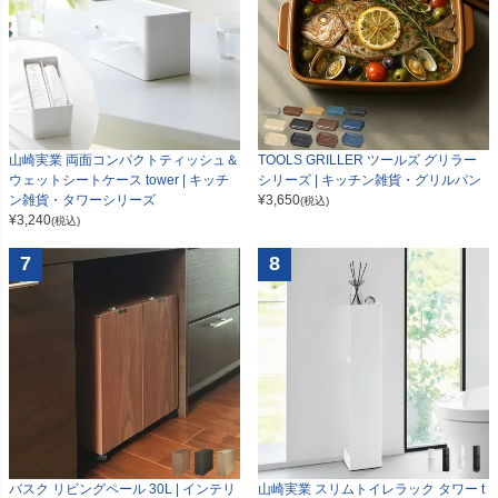
山崎実業 両面コンパクトティッシュ＆
TOOLS GRILLER ツールズ グリラー
ウェットシートケース tower | キッチ
シリーズ | キッチン雑貨・グリルパン
ン雑貨・タワーシリーズ
¥
3,650
(税込)
¥
3,240
(税込)
7
8
山崎実業 スリムトイレラック タワー t
バスク リビングペール 30L | インテリ