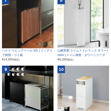
7
8
山崎実業 スリムトイレラック タワー t
バスク リビングペール 30L | インテリ
ower | トイレ雑貨・タワーシリーズ
ア雑貨・ゴミ箱
¥
6,200
¥
14,500
(税込)
(税込)
9
10