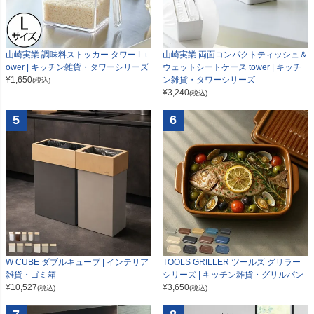
山崎実業 調味料ストッカー タワー L t
山崎実業 両面コンパクトティッシュ＆
ower | キッチン雑貨・タワーシリーズ
ウェットシートケース tower | キッチ
¥
1,650
ン雑貨・タワーシリーズ
(税込)
¥
3,240
(税込)
5
6
W CUBE ダブルキューブ | インテリア
TOOLS GRILLER ツールズ グリラー
雑貨・ゴミ箱
シリーズ | キッチン雑貨・グリルパン
¥
10,527
¥
3,650
(税込)
(税込)