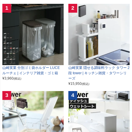
1
2
山崎実業 分別ゴミ袋ホルダー LUCE
山崎実業 隠せる調味料ラック タワー 2
ルーチェ | インテリア雑貨・ゴミ箱
段 tower | キッチン雑貨・タワーシリ
¥
3,960
ーズ
(税込)
¥
15,950
(税込)
3
4