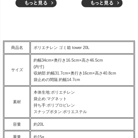
商品名
ポリエチレン ゴミ箱 tower 20L
約幅34cm×奥行き16.5cm×高さ46.5cm
(内寸)
サイズ
収納部:約幅31.7cm×奥行き16cm×高さ40.8cm
袋止めの間隔:約幅14.7cm
本体生地:ポリエチレン
袋止め:マグネット
素材
持ち手:ポリプロピレン
スナップボタン:ポリエステル
容量
約20L
重量
約15g