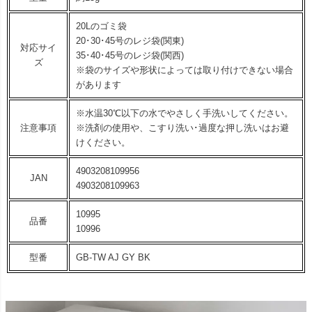
20Lのゴミ袋
20･30･45号のレジ袋(関東)
対応サイ
35･40･45号のレジ袋(関西)
ズ
※袋のサイズや形状によっては取り付けできない場合
があります
※水温30℃以下の水でやさしく手洗いしてください。
注意事項
※洗剤の使用や、こすり洗い･過度な押し洗いはお避
けください。
4903208109956
JAN
4903208109963
10995
品番
10996
型番
GB-TW AJ GY BK