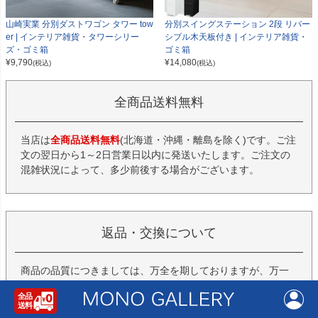
山崎実業 分別ダストワゴン タワー tow
分別スイングステーション 2段 リバー
er | インテリア雑貨・タワーシリー
シブル木天板付き | インテリア雑貨・
ズ・ゴミ箱
ゴミ箱
¥
9,790
¥
14,080
(税込)
(税込)
全商品送料無料
当店は
全商品送料無料
(北海道・沖縄・離島を除く)です。ご注
文の翌日から1～2日営業日以内に発送いたします。ご注文の
混雑状況によって、多少前後する場合がございます。
返品・交換について
商品の品質につきましては、万全を期しておりますが、万一
不良・破損などがございましたら、商品到着後7日以内にお知
らせください。返品・交換につきましては、7日以内、未開
封・未使用に限り可能です。