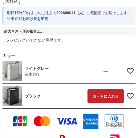
送料込
明日
15時00分
までのご注文で
2026/08/11（火）
に
宅配便
でお届けします。
東京都
お届け先を変更
※大きさ・形の都合上、
カラー
ライトグレー
—
在庫切れ
ブラック
カートに入れる