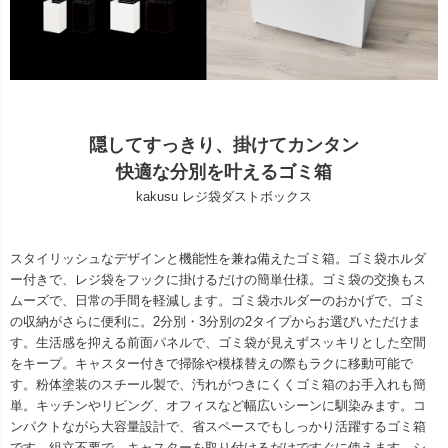
隠してすっきり、掛けてカンタン
快適な分別を叶えるゴミ箱
kakusu レジ袋ダストボックス
スタイリッシュなデザインと機能性を兼ね備えたゴミ箱。ゴミ袋ホルダ
ー付きで、レジ袋をフックに掛けるだけの簡単仕様。ゴミ袋の交換もス
ムーズで、日常の手間を軽減します。ゴミ袋ホルダーのおかげで、ゴミ
の収納がさらに便利に。2分別・3分別の2タイプからお選びいただけま
す。生活感を抑える前面パネルで、ゴミ袋が見えずスッキリとした空間
をキープ。キャスター付きで掃除や模様替えの際もラクに移動可能で
す。粉体塗装のスチール製で、汚れがつきにくくゴミ箱のお手入れも簡
単。キッチンやリビング、オフィスなど幅広いシーンに馴染みます。コ
ンパクトながら大容量設計で、省スペースでもしっかり活躍するゴミ箱
です。組立不要で、キャスターを取り付けるだけですぐに使えます。シ