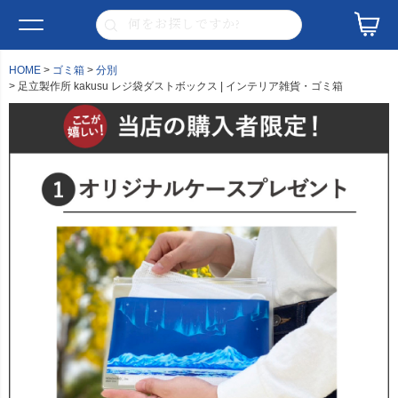
HOME
ゴミ箱
分別
足立製作所 kakusu レジ袋ダストボックス | インテリア雑貨・ゴミ箱