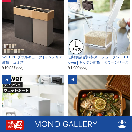
W CUBE ダブルキューブ | インテリア
山崎実業 調味料ストッカー タワー L t
雑貨・ゴミ箱
ower | キッチン雑貨・タワーシリーズ
¥
10,527
¥
1,650
(税込)
(税込)
5
6