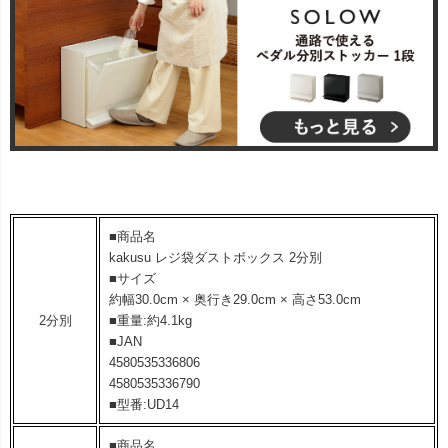
■商品名
kakusu レジ袋ダストボックス 2分別
■サイズ
約幅30.0cm × 奥行き29.0cm × 高さ53.0cm
2分別
■重量:約4.1kg
■JAN
4580535336806
4580535336790
■型番:UD14
■商品名