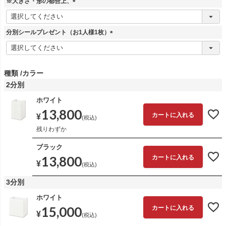
※大きさ・形の都合上、
(
必
須
分別シールプレゼント（お1人様1枚）
)
(
必
須
)
種類
カラー
2分別
ホワイト
13,800
カートに入れる
¥
税込
残りわずか
ブラック
13,800
カートに入れる
¥
税込
3分別
ホワイト
15,000
カートに入れる
¥
税込