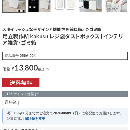
スタイリッシュなデザインと機能性を兼ね備えたゴミ箱
足立製作所 kakusu レジ袋ダストボックス | インテリ
ア雑貨・ゴミ箱
商品番号
056A-004
13,800
¥
価格
〜
税込
[
125
ポイント進呈 ]
〜
送料込
明日
15時00分
までのご注文で
2026/08/09（日）
に
宅配便
でお届けします。
東京都
お届け先を変更