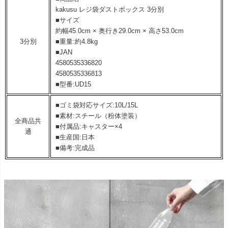
kakusu レジ袋ダストボックス 3分別
■サイズ
約幅45.0cm × 奥行き29.0cm × 高さ53.0cm
3分別
■重量:約4.8kg
■JAN
4580535336820
4580535336813
■型番:UD15
■ゴミ袋対応サイズ:10L/15L
■素材:スチール（粉体塗装）
全商品共
■付属品:キャスター×4
通
■生産国:日本
■備考:完成品