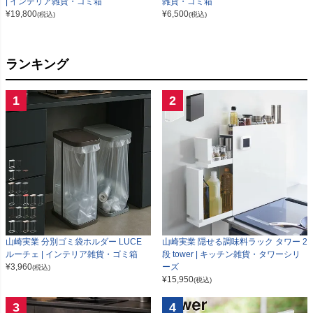
| インテリア雑貨・ゴミ箱
雑貨・ゴミ箱
¥
19,800
¥
6,500
(税込)
(税込)
ランキング
1
2
山崎実業 分別ゴミ袋ホルダー LUCE
山崎実業 隠せる調味料ラック タワー 2
ルーチェ | インテリア雑貨・ゴミ箱
段 tower | キッチン雑貨・タワーシリ
¥
3,960
ーズ
(税込)
¥
15,950
(税込)
3
4