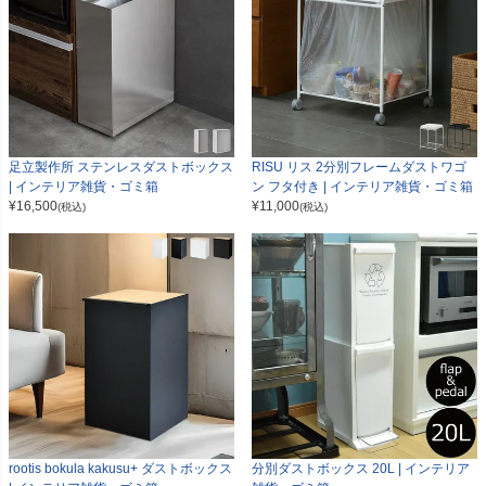
足立製作所 ステンレスダストボックス
RISU リス 2分別フレームダストワゴ
| インテリア雑貨・ゴミ箱
ン フタ付き | インテリア雑貨・ゴミ箱
¥
16,500
¥
11,000
(税込)
(税込)
rootis bokula kakusu+ ダストボックス
分別ダストボックス 20L | インテリア