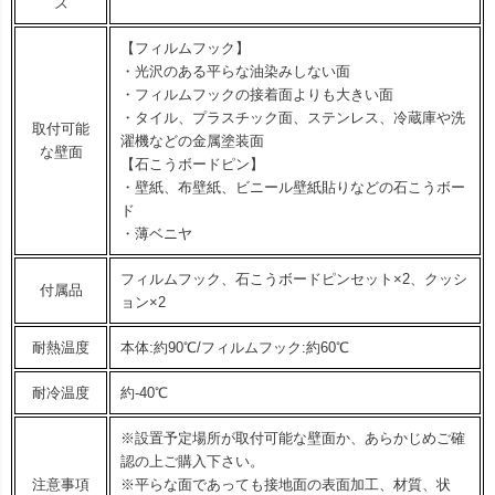
ズ
【フィルムフック】
・光沢のある平らな油染みしない面
・フィルムフックの接着面よりも大きい面
・タイル、プラスチック面、ステンレス、冷蔵庫や洗
取付可能
濯機などの金属塗装面
な壁面
【石こうボードピン】
・壁紙、布壁紙、ビニール壁紙貼りなどの石こうボー
ド
・薄ベニヤ
フィルムフック、石こうボードピンセット×2、クッシ
付属品
ョン×2
耐熱温度
本体:約90℃/フィルムフック:約60℃
耐冷温度
約-40℃
※設置予定場所が取付可能な壁面か、あらかじめご確
認の上ご購入下さい。
注意事項
※平らな面であっても接地面の表面加工、材質、状