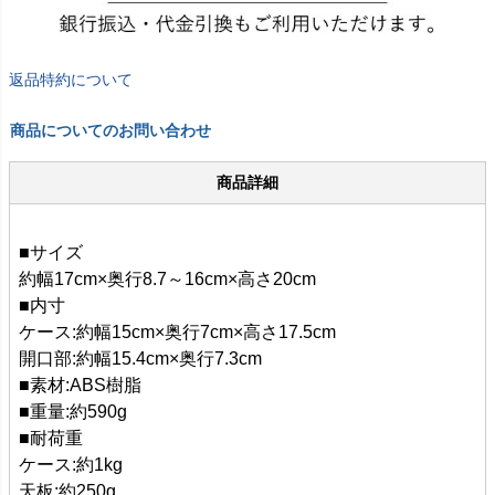
返品特約について
商品についてのお問い合わせ
商品詳細
■サイズ
約幅17cm×奥行8.7～16cm×高さ20cm
■内寸
ケース:約幅15cm×奥行7cm×高さ17.5cm
開口部:約幅15.4cm×奥行7.3cm
■素材:ABS樹脂
■重量:約590g
■耐荷重
ケース:約1kg
天板:約250g