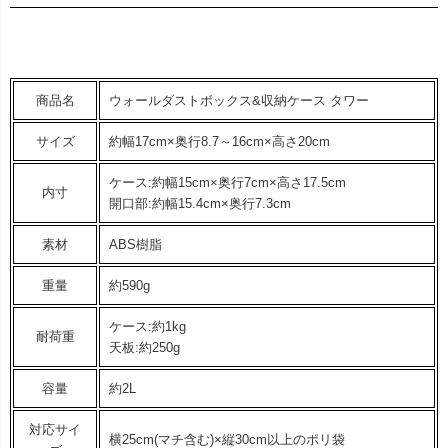
商品名
ウォールダストボックス&収納ケース タワー
サイズ
約幅17cm×奥行8.7～16cm×高さ20cm
ケース:約幅15cm×奥行7cm×高さ17.5cm
内寸
開口部:約幅15.4cm×奥行7.3cm
素材
ABS樹脂
重量
約590g
ケース:約1kg
耐荷重
天板:約250g
容量
約2L
対応サイ
横25cm(マチ含む)×縦30cm以上のポリ袋