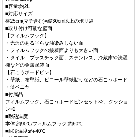
■容量:約2L
■対応サイズ
横25cm(マチ含む)×縦30cm以上のポリ袋
■取り付け可能な壁面
【フィルムフック】
・光沢のある平らな油染みしない面
・フィルムフックの接着面よりも大きい面
・タイル、プラスチック面、ステンレス、冷蔵庫や洗濯
機などの金属塗装面
【石こうボードピン】
・壁紙、布壁紙、ビニール壁紙貼りなどの石こうボード
・薄ベニヤ
■付属品
フィルムフック、石こうボードピンセット×2、クッショ
ン×2
■耐熱温度
本体:約90℃/フィルムフック:約60℃
■耐冷温度:約-40℃