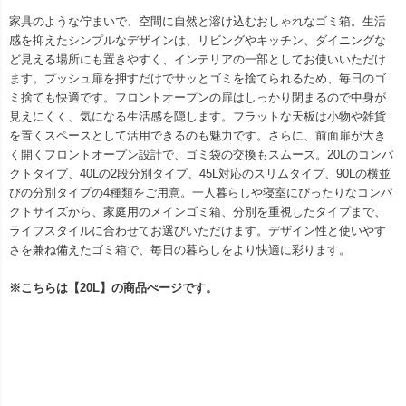
家具のような佇まいで、空間に自然と溶け込むおしゃれなゴミ箱。生活
感を抑えたシンプルなデザインは、リビングやキッチン、ダイニングな
ど見える場所にも置きやすく、インテリアの一部としてお使いいただけ
ます。プッシュ扉を押すだけでサッとゴミを捨てられるため、毎日のゴ
ミ捨ても快適です。フロントオープンの扉はしっかり閉まるので中身が
見えにくく、気になる生活感を隠します。フラットな天板は小物や雑貨
を置くスペースとして活用できるのも魅力です。さらに、前面扉が大き
く開くフロントオープン設計で、ゴミ袋の交換もスムーズ。20Lのコンパ
クトタイプ、40Lの2段分別タイプ、45L対応のスリムタイプ、90Lの横並
びの分別タイプの4種類をご用意。一人暮らしや寝室にぴったりなコンパ
クトサイズから、家庭用のメインゴミ箱、分別を重視したタイプまで、
ライフスタイルに合わせてお選びいただけます。デザイン性と使いやす
さを兼ね備えたゴミ箱で、毎日の暮らしをより快適に彩ります。
※こちらは【20L】の商品ぺージです。