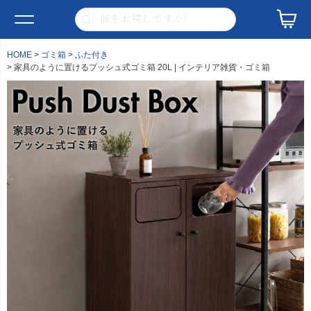
HOME
ゴミ箱
ふた付き
家具のように置けるプッシュ式ゴミ箱 20L | インテリア雑貨・ゴミ箱