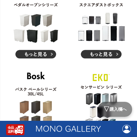
▽
購入欄へ