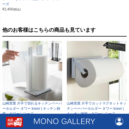
ーズ
¥
2,400
(税込)
他のお客様はこちらの商品も見ています
山崎実業 片手で切れるキッチンペーパ
山崎実業 片手でカットマグネットキッ
ーホルダー タワー tower | キッチン雑
チンペーパーホルダー タワー tower |
貨・タワーシリーズ
キッチン雑貨・タワーシリーズ
¥
3,700
¥
2,860
(税込)
(税込)