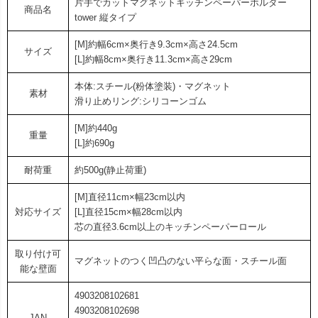
片手でカットマグネットキッチンペーパーホルダー
商品名
tower 縦タイプ
[M]約幅6cm×奥行き9.3cm×高さ24.5cm
サイズ
[L]約幅8cm×奥行き11.3cm×高さ29cm
本体:スチール(粉体塗装)・マグネット
素材
滑り止めリング:シリコーンゴム
[M]約440g
重量
[L]約690g
耐荷重
約500g(静止荷重)
[M]直径11cm×幅23cm以内
対応サイズ
[L]直径15cm×幅28cm以内
芯の直径3.6cm以上のキッチンペーパーロール
取り付け可
マグネットのつく凹凸のない平らな面・スチール面
能な壁面
4903208102681
4903208102698
JAN