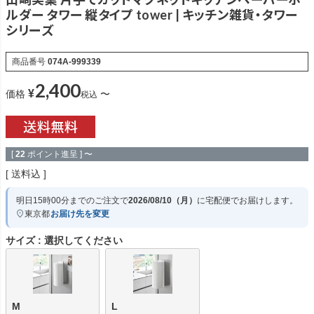
ルダー タワー 縦タイプ tower | キッチン雑貨・タワー
シリーズ
商品番号
074A-999339
2,400
¥
価格
〜
税込
[
22
ポイント進呈 ]
〜
送料込
明日
15時00分
までのご注文で
2026/08/10（月）
に
宅配便
でお届けします。
東京都
お届け先を変更
サイズ
選択してください
M
L