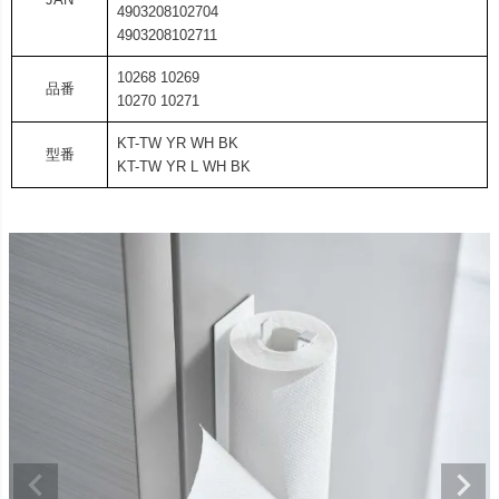
4903208102704
4903208102711
10268 10269
品番
10270 10271
KT-TW YR WH BK
型番
KT-TW YR L WH BK