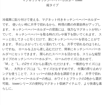
マグネットキッチンペーパーホルダー tower
縦タイプ
冷蔵庫に貼り付けて使える、マグネット付きキッチンペーパーホルダー
です。 使いたい時に片手で切れるから、料理の際の作業効率がアップし
ます。 キッチンペーパーホルダーの背面には、強力なマグネットが付い
ていて、 キッチンペーパーを取る時のズレや落下を防いでくれます。 ス
ーッと出してさっと引くだけで、楽にキッチンペーパーを切ることがで
きます。 手がふさがっていたり濡れていても、片手で切れるのはうれし
いですね。 ロールを上から差し込むだけで、簡単にキッチンペーパーホ
ルダーにセットできます。 限られたスペースを活かせる、スリムな縦型
タイプのキッチンペーパーホルダー。 ロールのサイズに合わせて、
「M」と「L」の2サイズからお選びいただけます。 一般的なサイズには
「M」、大判タイプには「L」サイズがおすすめです。 付属の滑り止めリ
ングを使うことで、ストッパーの効き具合を調節できます。 片手で切れ
るキッチンペーパーホルダーの色は、ホワイトとブラックの2色から選択
可能。 towerシリーズの便利なマグネット収納アイテムで、より快適な暮
らしに。