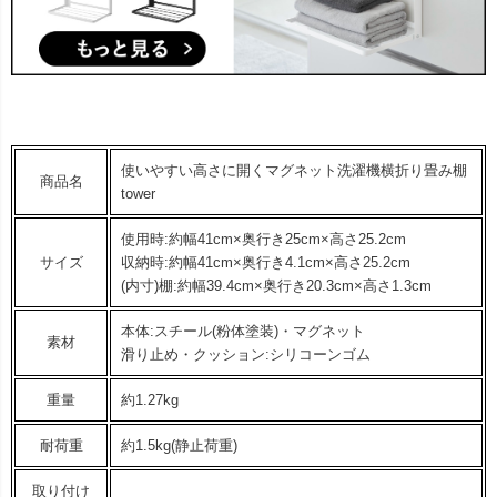
使いやすい高さに開くマグネット洗濯機横折り畳み棚
商品名
tower
使用時:約幅41cm×奥行き25cm×高さ25.2cm
サイズ
収納時:約幅41cm×奥行き4.1cm×高さ25.2cm
(内寸)棚:約幅39.4cm×奥行き20.3cm×高さ1.3cm
本体:スチール(粉体塗装)・マグネット
素材
滑り止め・クッション:シリコーンゴム
重量
約1.27kg
耐荷重
約1.5kg(静止荷重)
取り付け