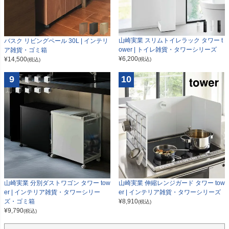
山崎実業 スリムトイレラック タワー t
バスク リビングペール 30L | インテリ
ower | トイレ雑貨・タワーシリーズ
ア雑貨・ゴミ箱
¥
6,200
¥
14,500
(税込)
(税込)
9
10
山崎実業 分別ダストワゴン タワー tow
山崎実業 伸縮レンジガード タワー tow
er | インテリア雑貨・タワーシリー
er | インテリア雑貨・タワーシリーズ
ズ・ゴミ箱
¥
8,910
(税込)
¥
9,790
(税込)