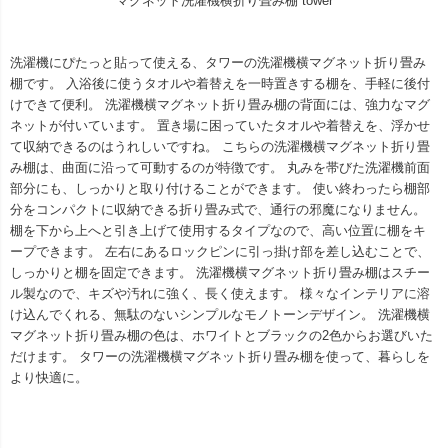
マグネット洗濯機横折り畳み棚 tower
洗濯機にぴたっと貼って使える、タワーの洗濯機横マグネット折り畳み
棚です。 入浴後に使うタオルや着替えを一時置きする棚を、手軽に後付
けできて便利。 洗濯機横マグネット折り畳み棚の背面には、強力なマグ
ネットが付いています。 置き場に困っていたタオルや着替えを、浮かせ
て収納できるのはうれしいですね。 こちらの洗濯機横マグネット折り畳
み棚は、曲面に沿って可動するのが特徴です。 丸みを帯びた洗濯機前面
部分にも、しっかりと取り付けることができます。 使い終わったら棚部
分をコンパクトに収納できる折り畳み式で、通行の邪魔になりません。
棚を下から上へと引き上げて使用するタイプなので、高い位置に棚をキ
ープできます。 左右にあるロックピンに引っ掛け部を差し込むことで、
しっかりと棚を固定できます。 洗濯機横マグネット折り畳み棚はスチー
ル製なので、キズや汚れに強く、長く使えます。 様々なインテリアに溶
け込んでくれる、無駄のないシンプルなモノトーンデザイン。 洗濯機横
マグネット折り畳み棚の色は、ホワイトとブラックの2色からお選びいた
だけます。 タワーの洗濯機横マグネット折り畳み棚を使って、暮らしを
より快適に。