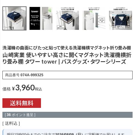
洗濯機の曲面にぴたっと貼って使える洗濯機横マグネット折り畳み棚
山崎実業 使いやすい高さに開くマグネット洗濯機横折
り畳み棚 タワー tower | バスグッズ・タワーシリーズ
商品番号
074A-999325
3,960
¥
税込
価格
[
36
ポイント進呈 ]
送料込
明日
15時00分
までのご注文で
2026/08/09（日）
に
宅配便
でお届けします。