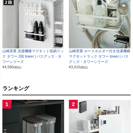
山崎実業 洗濯機横マグネット収納ラッ
山崎実業 ホースホルダー付き洗濯機横
ク タワー 2段 tower | バスグッズ・タ
マグネットラック タワー tower | バス
ワーシリーズ
グッズ・タワーシリーズ
¥
4,580
¥
3,410
(税込)
(税込)
ランキング
1
2