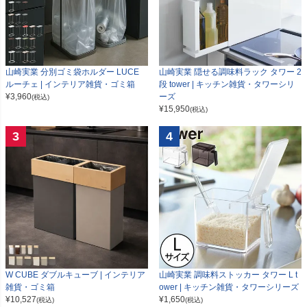
山崎実業 分別ゴミ袋ホルダー LUCE
山崎実業 隠せる調味料ラック タワー 2
ルーチェ | インテリア雑貨・ゴミ箱
段 tower | キッチン雑貨・タワーシリ
¥
3,960
ーズ
(税込)
¥
15,950
(税込)
3
4
W CUBE ダブルキューブ | インテリア
山崎実業 調味料ストッカー タワー L t
雑貨・ゴミ箱
ower | キッチン雑貨・タワーシリーズ
¥
10,527
¥
1,650
(税込)
(税込)