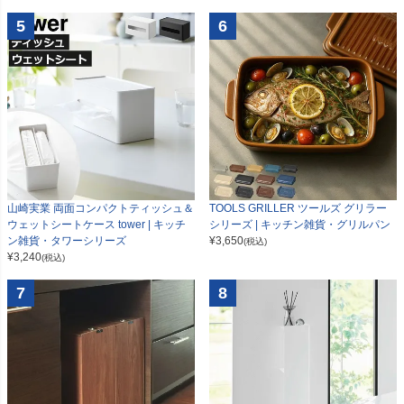
5
6
山崎実業 両面コンパクトティッシュ＆
TOOLS GRILLER ツールズ グリラー
ウェットシートケース tower | キッチ
シリーズ | キッチン雑貨・グリルパン
ン雑貨・タワーシリーズ
¥
3,650
(税込)
¥
3,240
(税込)
7
8