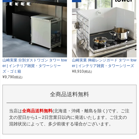
山崎実業 分別ダストワゴン タワー tow
山崎実業 伸縮レンジガード タワー tow
er | インテリア雑貨・タワーシリー
er | インテリア雑貨・タワーシリーズ
ズ・ゴミ箱
¥
8,910
(税込)
¥
9,790
(税込)
全商品送料無料
当店は
全商品送料無料
(北海道・沖縄・離島を除く)です。ご注
文の翌日から1～2日営業日以内に発送いたします。ご注文の
混雑状況によって、多少前後する場合がございます。