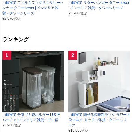
山崎実業 フィルムフックサニタリーハ
山崎実業 ラダーハンガー タワー tower
ンガー タワー tower | インテリア雑
| インテリア雑貨・タワーシリーズ
貨・タワーシリーズ
¥
5,700
(税込)
¥
2,970
(税込)
ランキング
1
2
山崎実業 分別ゴミ袋ホルダー LUCE
山崎実業 隠せる調味料ラック タワー 2
ルーチェ | インテリア雑貨・ゴミ箱
段 tower | キッチン雑貨・タワーシリ
¥
3,960
ーズ
(税込)
¥
15,950
(税込)