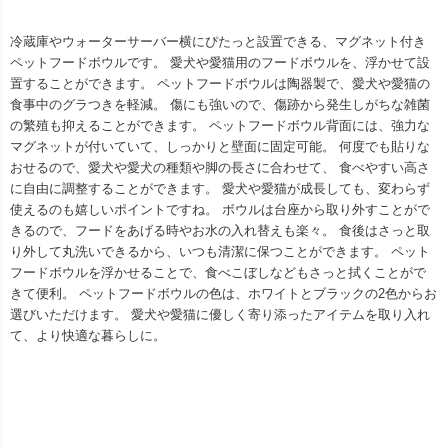
冷蔵庫やウォーターサーバー横にぴたっと設置できる、マグネット付き
ペットフードボウルです。 愛犬や愛猫用のフードボウルを、浮かせて設
置することができます。 ペットフードボウルは陶器製で、愛犬や愛猫の
食事中のグラつきを軽減。 傷にも強いので、傷跡から発生しがちな雑菌
の繁殖も抑えることができます。 ペットフードボウル背面には、強力な
マグネットが付いていて、しっかりと壁面に固定可能。 何度でも貼りな
おせるので、愛犬や愛犬の種類や脚の長さに合わせて、 食べやすい高さ
に自由に調整することができます。 愛犬や愛猫が成長しても、変わらず
使えるのも嬉しいポイントですね。 ボウルは台座から取り外すことがで
きるので、フードをあげる時やお水の入れ替えも楽々。 食後はさっと取
り外して丸洗いできるから、いつも清潔に保つことができます。 ペット
フードボウルを浮かせることで、食べこぼしなどもさっと拭くことがで
きて便利。 ペットフードボウルの色は、ホワイトとブラックの2色からお
選びいただけます。 愛犬や愛猫に優しく寄り添ったアイテムを取り入れ
て、より快適な暮らしに。