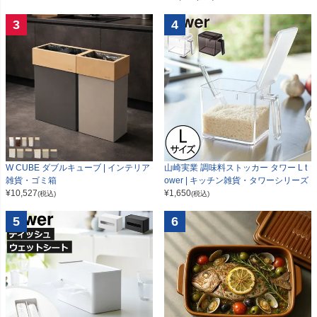
3
4
W CUBE ダブルキューブ | インテリア
山崎実業 調味料ストッカー タワー L t
雑貨・ゴミ箱
ower | キッチン雑貨・タワーシリーズ
¥
10,527
¥
1,650
(税込)
(税込)
5
6