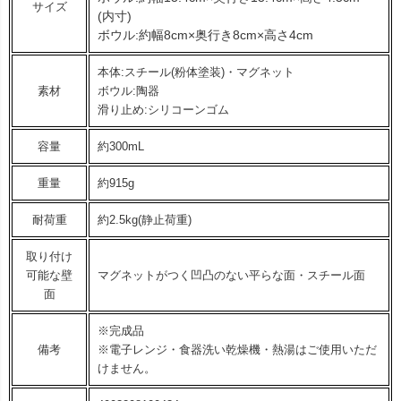
サイズ
(内寸)
ボウル:約幅8cm×奥行き8cm×高さ4cm
本体:スチール(粉体塗装)・マグネット
素材
ボウル:陶器
滑り止め:シリコーンゴム
容量
約300mL
重量
約915g
耐荷重
約2.5kg(静止荷重)
取り付け
可能な壁
マグネットがつく凹凸のない平らな面・スチール面
面
※完成品
備考
※電子レンジ・食器洗い乾燥機・熱湯はご使用いただ
けません。