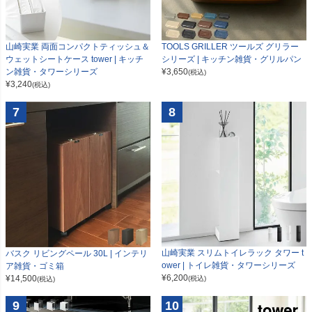
山崎実業 両面コンパクトティッシュ＆
TOOLS GRILLER ツールズ グリラー
ウェットシートケース tower | キッチ
シリーズ | キッチン雑貨・グリルパン
ン雑貨・タワーシリーズ
¥
3,650
(税込)
¥
3,240
(税込)
7
8
山崎実業 スリムトイレラック タワー t
バスク リビングペール 30L | インテリ
ower | トイレ雑貨・タワーシリーズ
ア雑貨・ゴミ箱
¥
6,200
¥
14,500
(税込)
(税込)
9
10