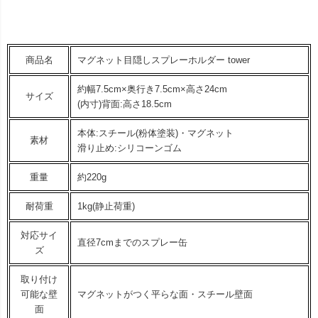
商品名
マグネット目隠しスプレーホルダー tower
約幅7.5cm×奥行き7.5cm×高さ24cm
サイズ
(内寸)背面:高さ18.5cm
本体:スチール(粉体塗装)・マグネット
素材
滑り止め:シリコーンゴム
重量
約220g
耐荷重
1kg(静止荷重)
対応サイ
直径7cmまでのスプレー缶
ズ
取り付け
可能な壁
マグネットがつく平らな面・スチール壁面
面