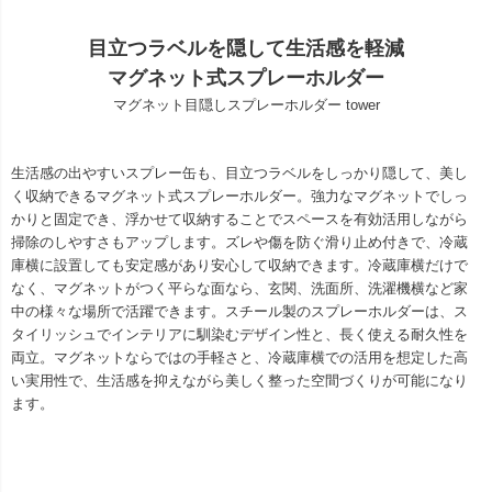
目立つラベルを隠して生活感を軽減
マグネット式スプレーホルダー
マグネット目隠しスプレーホルダー tower
生活感の出やすいスプレー缶も、目立つラベルをしっかり隠して、美し
く収納できるマグネット式スプレーホルダー。強力なマグネットでしっ
かりと固定でき、浮かせて収納することでスペースを有効活用しながら
掃除のしやすさもアップします。ズレや傷を防ぐ滑り止め付きで、冷蔵
庫横に設置しても安定感があり安心して収納できます。冷蔵庫横だけで
なく、マグネットがつく平らな面なら、玄関、洗面所、洗濯機横など家
中の様々な場所で活躍できます。スチール製のスプレーホルダーは、ス
タイリッシュでインテリアに馴染むデザイン性と、長く使える耐久性を
両立。マグネットならではの手軽さと、冷蔵庫横での活用を想定した高
い実用性で、生活感を抑えながら美しく整った空間づくりが可能になり
ます。