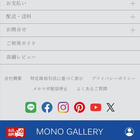
お支払い
Amazon Pay、クレジットカード、代金引換、あと払い(ペイディ)、銀
配送・送料
行振込がご利用になれます。詳しくは
ご利用ガイド
をご利用くださ
い。
全商品送料無料
(北海道・沖縄・離島を除く)
お問合せ
ご注文の翌日から1～2日営業日以内に発送いたします。ご注文の混雑
状況によって、多少前後する場合がございます。詳しくは
ご利用ガイ
メール：
shopping@monogallery.jp
ご利用ガイド
ド
をご利用ください。
TEL：
0120-155-545
(平日 9:00〜17:00)
メールの返信につきましては、1～2営業日以内にさせていただいてお
店舗レビュー
ります。
会社概要
特定商取引法に基づく表示
プライバシーポリシー
メルマガ配信停止
よくあるご質問
Copyright (C) monogallery All Right Reserved