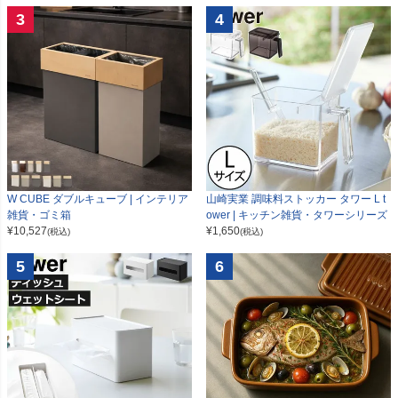
3
4
W CUBE ダブルキューブ | インテリア
山崎実業 調味料ストッカー タワー L t
雑貨・ゴミ箱
ower | キッチン雑貨・タワーシリーズ
¥
10,527
¥
1,650
(税込)
(税込)
5
6