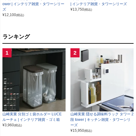
ower | インテリア雑貨・タワーシリー
| インテリア雑貨・タワーシリーズ
ズ
¥
13,750
(税込)
¥
12,100
(税込)
ランキング
1
2
山崎実業 分別ゴミ袋ホルダー LUCE
山崎実業 隠せる調味料ラック タワー 2
ルーチェ | インテリア雑貨・ゴミ箱
段 tower | キッチン雑貨・タワーシリ
¥
3,960
ーズ
(税込)
¥
15,950
(税込)