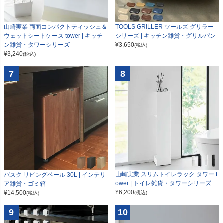
山崎実業 両面コンパクトティッシュ＆
TOOLS GRILLER ツールズ グリラー
ウェットシートケース tower | キッチ
シリーズ | キッチン雑貨・グリルパン
ン雑貨・タワーシリーズ
¥
3,650
(税込)
¥
3,240
(税込)
7
8
山崎実業 スリムトイレラック タワー t
バスク リビングペール 30L | インテリ
ower | トイレ雑貨・タワーシリーズ
ア雑貨・ゴミ箱
¥
6,200
¥
14,500
(税込)
(税込)
9
10