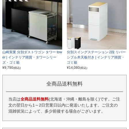
山崎実業 分別ダストワゴン タワー tow
分別スイングステーション 2段 リバー
er | インテリア雑貨・タワーシリー
シブル木天板付き | インテリア雑貨・
ズ・ゴミ箱
ゴミ箱
¥
9,790
¥
14,080
(税込)
(税込)
全商品送料無料
当店は
全商品送料無料
(北海道・沖縄・離島を除く)です。ご注
文の翌日から1～2日営業日以内に発送いたします。ご注文の
混雑状況によって、多少前後する場合がございます。