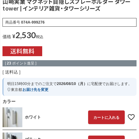
山崎実業 マグネット目隠しスプレーホルダー タワー
tower | インテリア雑貨・タワーシリーズ
商品番号
074A-999276
2,530
¥
税込
価格
[
23
ポイント進呈 ]
送料込
明日
15時00分
までのご注文で
2026/08/10（月）
に
宅配便
でお届けします。
東京都
お届け先を変更
カラー
ホワイト
カートに入れる