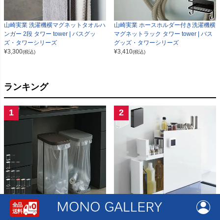
山崎実業 洗濯機横マグネットタオルハ
山崎実業 ホースホルダー付き洗濯機横
ンガー 2段 タワー tower | バスグッ
マグネットラック タワー tower | バス
ズ・タワーシリーズ
グッズ・タワーシリーズ
¥
3,300
¥
3,410
(税込)
(税込)
ランキング
1
2
山崎実業 分別ゴミ袋ホルダー LUCE
山崎実業 隠せる調味料ラック タワー 2