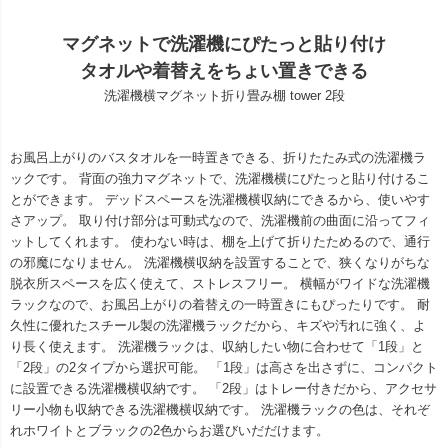
マグネットで洗濯機にぴたっと貼り付け
タオルや着替えをちょい置きできる
洗濯機横マグネット折り畳み棚 tower 2段
お風呂上がりのバスタオルを一時置きできる、折りたたみ式の洗濯機ラ
ックです。 背面の強力マグネットで、洗濯機横にぴたっと貼り付けるこ
とができます。 デッドスペースを洗濯機横収納にできるから、使いやす
さアップ。 取り付け部分は可動式なので、洗濯機前の曲面に沿ってフィ
ットしてくれます。 使わない時は、棚を上げて折りたためるので、通行
の邪魔になりません。 洗濯機横収納を設置することで、狭くなりがちな
脱衣所スペースを広く使えて、ストレスフリー。 横幅がワイドな洗濯機
ラックなので、お風呂上がりの着替えの一時置きにもぴったりです。 耐
久性に優れたスチール製の洗濯機ラックだから、キズや汚れに強く、よ
り長く使えます。 洗濯機ラックは、収納したい物に合わせて「1段」と
「2段」の2タイプから選択可能。 「1段」は高さを出さずに、コンパクト
に設置できる洗濯機横収納です。 「2段」はトレー付きだから、アクセサ
リー小物も収納できる洗濯機横収納です。 洗濯機ラックの色は、それぞ
れホワイトとブラックの2色からお選びいだだけます。