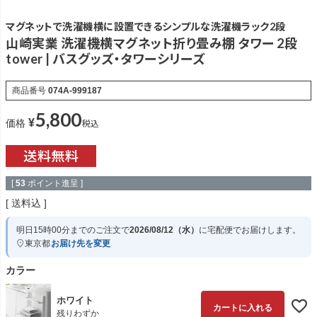
マグネットで洗濯機横に設置できるシンプルな洗濯機ラック2段
山崎実業 洗濯機横マグネット折り畳み棚 タワー 2段
tower | バスグッズ・タワーシリーズ
商品番号
074A-999187
5,800
¥
税込
価格
[
53
ポイント進呈 ]
送料込
明日
15時00分
までのご注文で
2026/08/12（水）
に
宅配便
でお届けします。
東京都
お届け先を変更
カラー
ホワイト
カートに入れる
残りわずか