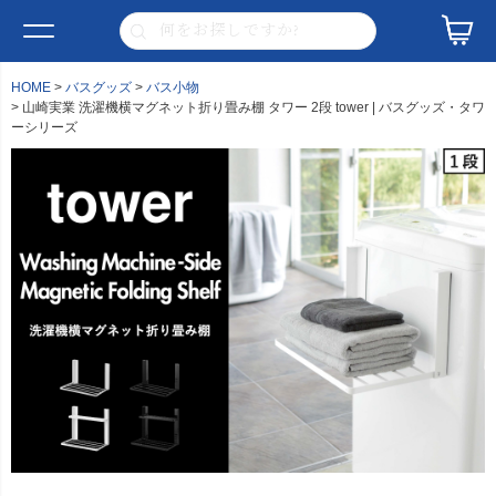
HOME
バスグッズ
バス小物
山崎実業 洗濯機横マグネット折り畳み棚 タワー 2段 tower | バスグッズ・タワ
ーシリーズ