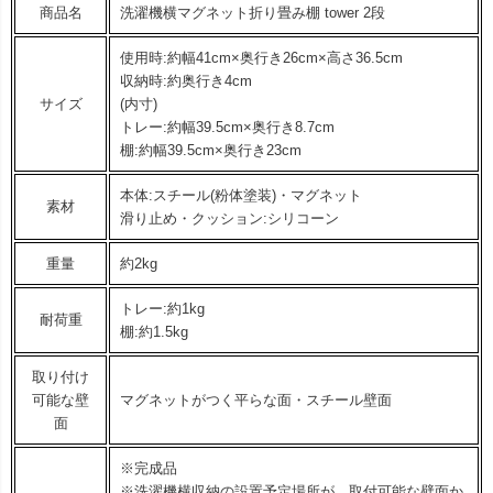
商品名
洗濯機横マグネット折り畳み棚 tower 2段
使用時:約幅41cm×奥行き26cm×高さ36.5cm
収納時:約奥行き4cm
サイズ
(内寸)
トレー:約幅39.5cm×奥行き8.7cm
棚:約幅39.5cm×奥行き23cm
本体:スチール(粉体塗装)・マグネット
素材
滑り止め・クッション:シリコーン
重量
約2kg
トレー:約1kg
耐荷重
棚:約1.5kg
取り付け
可能な壁
マグネットがつく平らな面・スチール壁面
面
※完成品
※洗濯機横収納の設置予定場所が、取付可能な壁面か