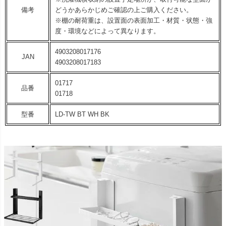
備考
どうかあらかじめご確認の上ご購入ください。
※棚の耐荷重は、設置面の表面加工・材質・状態・強
度・環境などによって異なります。
4903208017176
JAN
4903208017183
01717
品番
01718
型番
LD-TW BT WH BK