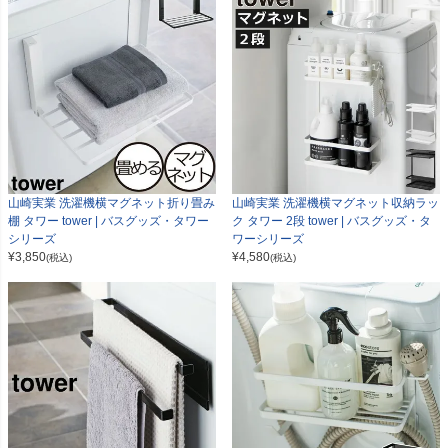
山崎実業 洗濯機横マグネット折り畳み
山崎実業 洗濯機横マグネット収納ラッ
棚 タワー tower | バスグッズ・タワー
ク タワー 2段 tower | バスグッズ・タ
シリーズ
ワーシリーズ
¥
3,850
¥
4,580
(税込)
(税込)