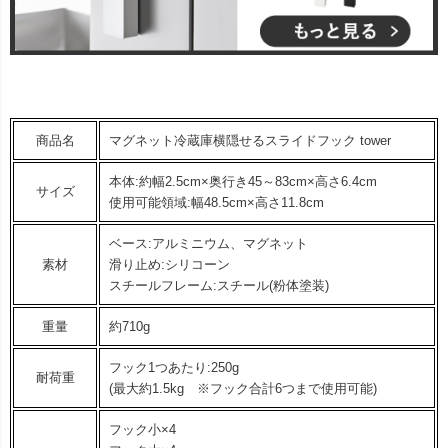
商品名
マグネット冷蔵庫横隠せるスライドフック tower
本体:約幅2.5cm×奥行き45～83cm×高さ6.4cm
サイズ
使用可能領域:幅48.5cm×高さ11.8cm
ベース:アルミニウム、マグネット
素材
滑り止め:シリコーン
スチールフレーム:スチール(粉体塗装)
重量
約710g
フック1つあたり:250g
耐荷重
(最大約1.5kg ※フック合計6つまで使用可能)
フック小×4