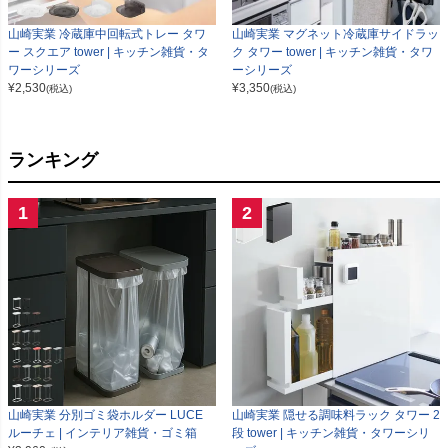
山崎実業 冷蔵庫中回転式トレー タワ
山崎実業 マグネット冷蔵庫サイドラッ
ー スクエア tower | キッチン雑貨・タ
ク タワー tower | キッチン雑貨・タワ
ワーシリーズ
ーシリーズ
¥
2,530
¥
3,350
(税込)
(税込)
ランキング
1
2
山崎実業 分別ゴミ袋ホルダー LUCE
山崎実業 隠せる調味料ラック タワー 2
ルーチェ | インテリア雑貨・ゴミ箱
段 tower | キッチン雑貨・タワーシリ