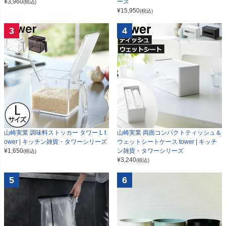
¥
3,960
ーズ
(税込)
¥
15,950
(税込)
3
4
山崎実業 調味料ストッカー タワー L t
山崎実業 両面コンパクトティッシュ＆
ower | キッチン雑貨・タワーシリーズ
ウェットシートケース tower | キッチ
¥
1,650
ン雑貨・タワーシリーズ
(税込)
¥
3,240
(税込)
5
6