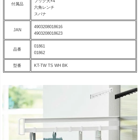
フック大×4
付属品
六角レンチ
スパナ
4903208018616
JAN
4903208018623
01861
品番
01862
型番
KT-TW TS WH BK