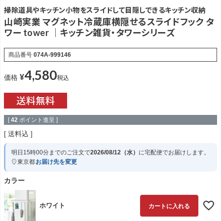
掃除道具やキッチン小物をスライドして目隠しできるキッチン収納
山崎実業 マグネット冷蔵庫横隠せるスライドフック タ
ワー tower ｜キッチン雑貨・タワーシリーズ
商品番号
074A-999146
4,580
¥
税込
価格
[
42
ポイント進呈 ]
送料込
明日
15時00分
までのご注文で
2026/08/12（水）
に
宅配便
でお届けします。
東京都
お届け先を変更
カラー
ホワイト
カートに入れる