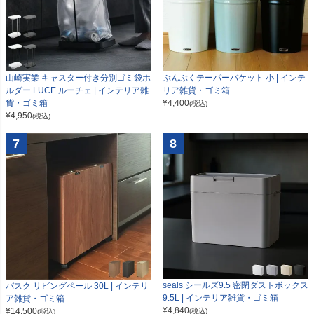
山崎実業 キャスター付き分別ゴミ袋ホ
ぶんぶくテーパーバケット 小 | インテ
ルダー LUCE ルーチェ | インテリア雑
リア雑貨・ゴミ箱
貨・ゴミ箱
¥
4,400
(税込)
¥
4,950
(税込)
7
8
seals シールズ9.5 密閉ダストボックス
バスク リビングペール 30L | インテリ
9.5L | インテリア雑貨・ゴミ箱
ア雑貨・ゴミ箱
¥
4,840
¥
14,500
(税込)
(税込)