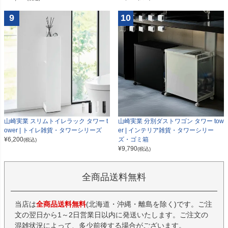
9
10
山崎実業 スリムトイレラック タワー t
山崎実業 分別ダストワゴン タワー tow
ower | トイレ雑貨・タワーシリーズ
er | インテリア雑貨・タワーシリー
¥
6,200
ズ・ゴミ箱
(税込)
¥
9,790
(税込)
全商品送料無料
当店は
全商品送料無料
(北海道・沖縄・離島を除く)です。ご注
文の翌日から1～2日営業日以内に発送いたします。ご注文の
混雑状況によって、多少前後する場合がございます。