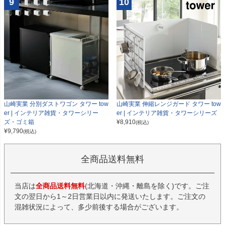
9
10
山崎実業 分別ダストワゴン タワー tow
山崎実業 伸縮レンジガード タワー tow
er | インテリア雑貨・タワーシリー
er | インテリア雑貨・タワーシリーズ
ズ・ゴミ箱
¥
8,910
(税込)
¥
9,790
(税込)
全商品送料無料
当店は
全商品送料無料
(北海道・沖縄・離島を除く)です。ご注
文の翌日から1～2日営業日以内に発送いたします。ご注文の
混雑状況によって、多少前後する場合がございます。