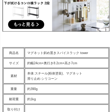
商品名
マグネット斜め置きスパイスラック tower
サイズ
約幅24cm×奥行き8.2cm×高さ7cm
本体:スチール(粉体塗装)、マグネット
素材
滑り止め:シリコーン
重量
約390g
耐荷重
約1kg
取り付け