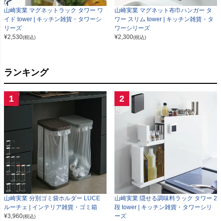
山崎実業 マグネットラック タワー ワ
山崎実業 マグネット布巾ハンガー タ
イド tower | キッチン雑貨・タワーシ
ワー スリム tower | キッチン雑貨・タ
リーズ
ワーシリーズ
¥
2,530
¥
2,300
(税込)
(税込)
ランキング
1
2
山崎実業 分別ゴミ袋ホルダー LUCE
山崎実業 隠せる調味料ラック タワー 2
ルーチェ | インテリア雑貨・ゴミ箱
段 tower | キッチン雑貨・タワーシリ
¥
3,960
ーズ
(税込)