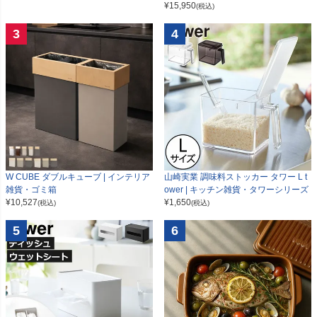
¥
15,950
(税込)
3
4
W CUBE ダブルキューブ | インテリア
山崎実業 調味料ストッカー タワー L t
雑貨・ゴミ箱
ower | キッチン雑貨・タワーシリーズ
¥
10,527
¥
1,650
(税込)
(税込)
5
6