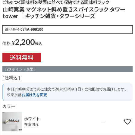
ごちゃつく調味料を壁面に並べて収納できる調味料ラック
山崎実業 マグネット斜め置きスパイスラック タワー
tower ｜キッチン雑貨・タワーシリーズ
商品番号
074A-999100
2,200
¥
税込
価格
[
20
ポイント進呈 ]
送料込
本日
15時00分
までのご注文で
2026/08/09（日）
に
宅配便
でお届けします。
東京都
お届け先を変更
カラー
ホワイト
—
在庫切れ