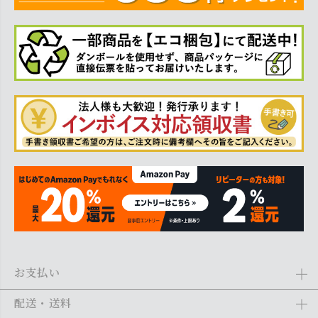
お支払い
Amazon Pay、クレジットカード、代金引換、あと払い(ペイディ)、銀
配送・送料
行振込がご利用になれます。詳しくは
ご利用ガイド
をご利用くださ