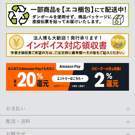
お支払い
Amazon Pay、クレジットカード、代金引換、あと払い(ペイディ)、銀
配送・送料
行振込がご利用になれます。詳しくは
ご利用ガイド
をご利用くださ
い。
全商品送料無料
(北海道・沖縄・離島を除く)
お問合せ