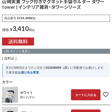
山崎実業 フック付きマグネット手袋ホルダー タワー
tower | インテリア雑貨・タワーシリーズ
商品番号
074A-999011
3,410
¥
税込
価格
[
31
ポイント進呈 ]
送料込
本日
15時00分
までのご注文で
2026/08/09（日）
に
宅配便
でお届けします。
東京都
お届け先を変更
カラー
ホワイト
カートに入れる
残りわずか