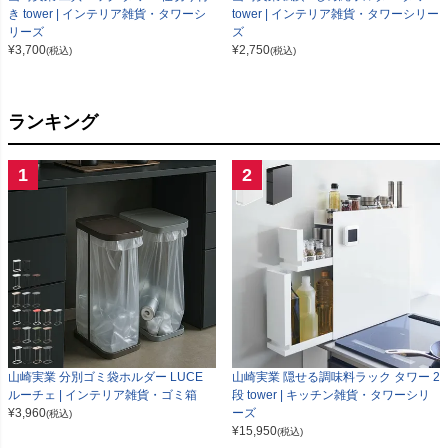
き tower | インテリア雑貨・タワーシ
tower | インテリア雑貨・タワーシリー
リーズ
ズ
¥
3,700
¥
2,750
(税込)
(税込)
ランキング
1
2
山崎実業 分別ゴミ袋ホルダー LUCE
山崎実業 隠せる調味料ラック タワー 2
ルーチェ | インテリア雑貨・ゴミ箱
段 tower | キッチン雑貨・タワーシリ
¥
3,960
ーズ
(税込)
¥
15,950
(税込)