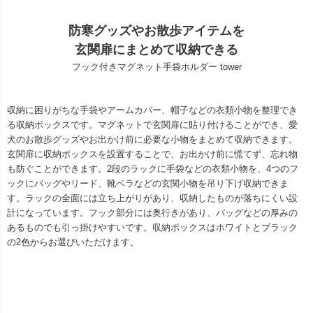
防寒グッズやお散歩アイテムを
玄関扉にまとめて収納できる
フック付きマグネット手袋ホルダー tower
収納に困りがちな手袋やアームカバー、帽子などの衣類小物を整理でき
る収納ボックスです。マグネットで玄関扉に貼り付けることができ、愛
犬のお散歩グッズやお出かけ前に必要な小物をまとめて収納できます。
玄関扉に収納ボックスを設置することで、お出かけ前に慌てず、忘れ物
も防ぐことができます。2段のラックに手袋などの衣類小物を、4つのフ
ックにバッグやリード、靴ベラなどの玄関小物を吊り下げ収納できま
す。ラックの全面には立ち上がりがあり、収納したものが落ちにくい設
計になっています。フック部分には奥行きがあり、バッグなどの厚みの
あるものでも引っ掛けやすいです。収納ボックスはホワイトとブラック
の2色からお選びいただけます。