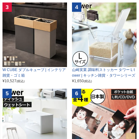
3
4
W CUBE ダブルキューブ | インテリア
山崎実業 調味料ストッカー タワー L t
雑貨・ゴミ箱
ower | キッチン雑貨・タワーシリーズ
¥
10,527
¥
1,650
(税込)
(税込)
5
6