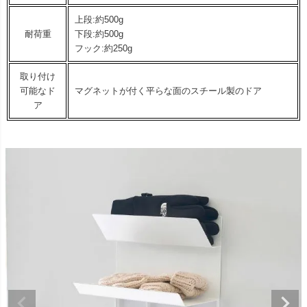
上段:約500g
耐荷重
下段:約500g
フック:約250g
取り付け
可能なド
マグネットが付く平らな面のスチール製のドア
ア