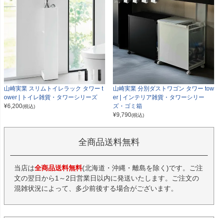
山崎実業 スリムトイレラック タワー t
山崎実業 分別ダストワゴン タワー tow
ower | トイレ雑貨・タワーシリーズ
er | インテリア雑貨・タワーシリー
¥
6,200
ズ・ゴミ箱
(税込)
¥
9,790
(税込)
全商品送料無料
当店は
全商品送料無料
(北海道・沖縄・離島を除く)です。ご注
文の翌日から1～2日営業日以内に発送いたします。ご注文の
混雑状況によって、多少前後する場合がございます。