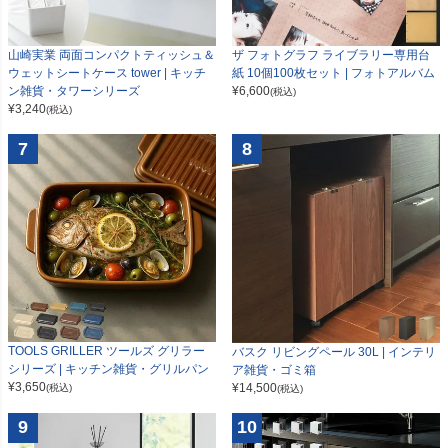
山崎実業 両面コンパクトティッシュ＆
ザ フォトグラフ ライブラリー専用台
ウェットシートケース tower | キッチ
紙 10個100枚セット | フォトアルバム
ン雑貨・タワーシリーズ
¥
6,600
(税込)
¥
3,240
(税込)
7
8
TOOLS GRILLER ツールズ グリラー
バスク リビングペール 30L | インテリ
シリーズ | キッチン雑貨・グリルパン
ア雑貨・ゴミ箱
¥
3,650
¥
14,500
(税込)
(税込)
9
10