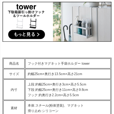
商品名
フック付きマグネット手袋ホルダー tower
サイズ
約幅25cm×奥行き13.5cm×高さ21cm
上段:約幅25cm×奥行き3cm×高さ5.5cm
内寸
下段:約幅25cm×奥行き11cm×高さ9.8cm
フック:約奥行き2.2cm×高さ5.5cm
本体:スチール(粉体塗装)、マグネット
素材
滑り止め:シリコーン