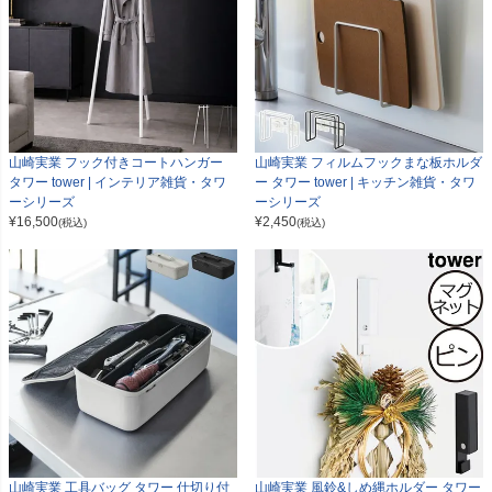
山崎実業 フック付きコートハンガー
山崎実業 フィルムフックまな板ホルダ
タワー tower | インテリア雑貨・タワ
ー タワー tower | キッチン雑貨・タワ
ーシリーズ
ーシリーズ
¥
16,500
¥
2,450
(税込)
(税込)
山崎実業 工具バッグ タワー 仕切り付
山崎実業 風鈴&しめ縄ホルダー タワー