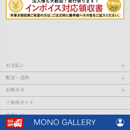
お支払い
Amazon Pay、クレジットカード、代金引換、あと払い(ペイディ)、銀
配送・送料
行振込がご利用になれます。詳しくは
ご利用ガイド
をご利用くださ
い。
全商品送料無料
(北海道・沖縄・離島を除く)
お問合せ
ご注文の翌日から1～2日営業日以内に発送いたします。ご注文の混雑
状況によって、多少前後する場合がございます。詳しくは
ご利用ガイ
メール：
shopping@monogallery.jp
ご利用ガイド
ド
をご利用ください。
TEL：
0120-155-545
(平日 9:00〜17:00)
メールの返信につきましては、1～2営業日以内にさせていただいてお
店舗レビュー
ります。