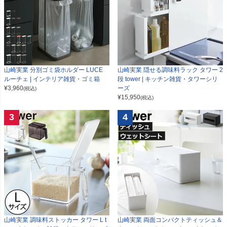
山崎実業 分別ゴミ袋ホルダー LUCE
山崎実業 隠せる調味料ラック タワー 2
ルーチェ | インテリア雑貨・ゴミ箱
段 tower | キッチン雑貨・タワーシリ
¥
3,960
ーズ
(税込)
¥
15,950
(税込)
3
4
山崎実業 調味料ストッカー タワー L t
山崎実業 両面コンパクトティッシュ＆