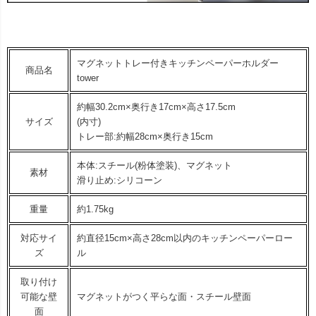
マグネットトレー付きキッチンペーパーホルダー
商品名
tower
約幅30.2cm×奥行き17cm×高さ17.5cm
サイズ
(内寸)
トレー部:約幅28cm×奥行き15cm
本体:スチール(粉体塗装)、マグネット
素材
滑り止め:シリコーン
重量
約1.75kg
対応サイ
約直径15cm×高さ28cm以内のキッチンペーパーロー
ズ
ル
取り付け
可能な壁
マグネットがつく平らな面・スチール壁面
面