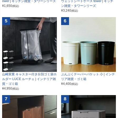
ower | キッチン雑貨・タワーシリーズ
ウェットシートケース tower | キッチ
¥
1,650
ン雑貨・タワーシリーズ
(税込)
¥
3,240
(税込)
5
6
山崎実業 キャスター付き分別ゴミ袋ホ
ぶんぶくテーパーバケット 小 | インテ
ルダー LUCE ルーチェ | インテリア雑
リア雑貨・ゴミ箱
貨・ゴミ箱
¥
4,400
(税込)
¥
4,950
(税込)
7
8