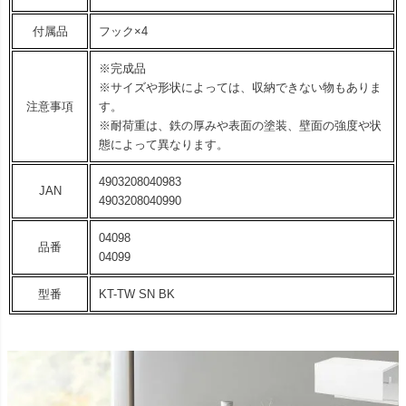
付属品
フック×4
※完成品
※サイズや形状によっては、収納できない物もありま
注意事項
す。
※耐荷重は、鉄の厚みや表面の塗装、壁面の強度や状
態によって異なります。
4903208040983
JAN
4903208040990
04098
品番
04099
型番
KT-TW SN BK