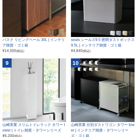
seals シールズ9.5 密閉ダストボックス
バスク リビングペール 30L | インテリ
9.5L | インテリア雑貨・ゴミ箱
ア雑貨・ゴミ箱
¥
4,840
¥
14,500
(税込)
(税込)
9
10
山崎実業 スリムトイレラック タワー t
山崎実業 分別ダストワゴン タワー tow
ower | トイレ雑貨・タワーシリーズ
er | インテリア雑貨・タワーシリー
¥
6,200
ズ・ゴミ箱
(税込)