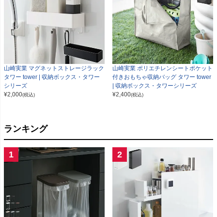
山崎実業 マグネットストレージラック
山崎実業 ポリエチレンシートポケット
タワー tower | 収納ボックス・タワー
付きおもちゃ収納バッグ タワー tower
シリーズ
| 収納ボックス・タワーシリーズ
¥
2,000
¥
2,400
(税込)
(税込)
ランキング
1
2