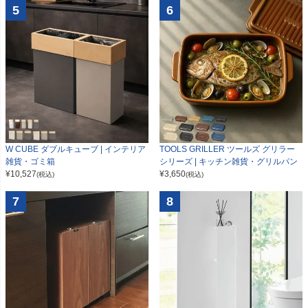
5
6
W CUBE ダブルキューブ | インテリア
TOOLS GRILLER ツールズ グリラー
雑貨・ゴミ箱
シリーズ | キッチン雑貨・グリルパン
¥
10,527
¥
3,650
(税込)
(税込)
7
8