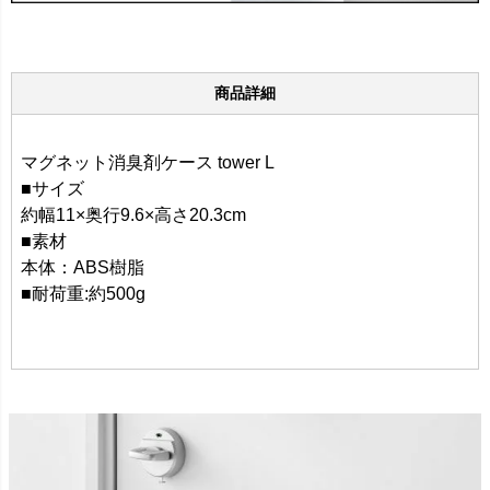
商品詳細
マグネット消臭剤ケース tower L
■サイズ
約幅11×奥行9.6×高さ20.3cm
■素材
本体：ABS樹脂
■耐荷重:約500g