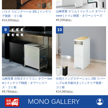
山崎実業 スリムトイレラック タワー t
バスク リビングペール 30L | インテリ
ower | トイレ雑貨・タワーシリーズ
ア雑貨・ゴミ箱
¥
6,200
¥
14,500
(税込)
(税込)
9
10
山崎実業 分別ダストワゴン タワー tow
分別スイングステーション 2段 リバー
er | インテリア雑貨・タワーシリー
シブル木天板付き | インテリア雑貨・
ズ・ゴミ箱
ゴミ箱
¥
9,790
¥
14,080
(税込)
(税込)
全商品送料無料