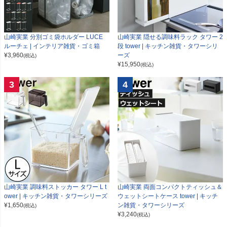
山崎実業 分別ゴミ袋ホルダー LUCE
山崎実業 隠せる調味料ラック タワー 2
ルーチェ | インテリア雑貨・ゴミ箱
段 tower | キッチン雑貨・タワーシリ
¥
3,960
ーズ
(税込)
¥
15,950
(税込)
3
4
山崎実業 調味料ストッカー タワー L t
山崎実業 両面コンパクトティッシュ＆
ower | キッチン雑貨・タワーシリーズ
ウェットシートケース tower | キッチ
¥
1,650
ン雑貨・タワーシリーズ
(税込)
¥
3,240
(税込)