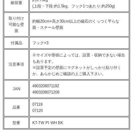
耐荷重
(上段・下段:約1.5kg、フック1つあたり:約250g)
取り付け
約幅20cm×高さ30cm以上の磁石のくっつく平らな
可能な壁
面・スチール壁面
面
付属品
フック×3
※サイズや形状によっては、設置・収納できない場合
もあります。
注意事項
※設置予定の壁面にマグネットがしっかり貼り付く
か、あらかじめご確認の上ご購入下さい。
4903208071192
JAN
4903208071208
07119
品番
07120
型番
KT-TW PI WH BK