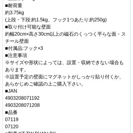
■耐荷重
約3.75kg
(上段・下段:約1.5kg、フック1つあたり:約250g)
■取り付け可能な壁面
約幅20cm×高さ30cm以上の磁石のくっつく平らな面・ス
チール壁面
■付属品:フック×3
■注意事項
※サイズや形状によっては、設置・収納できない場合も
あります。
※設置予定の壁面にマグネットがしっかり貼り付くか、
あらかじめご確認の上ご購入下さい。
■JAN
4903208071192
4903208071208
■品番
07119
07120