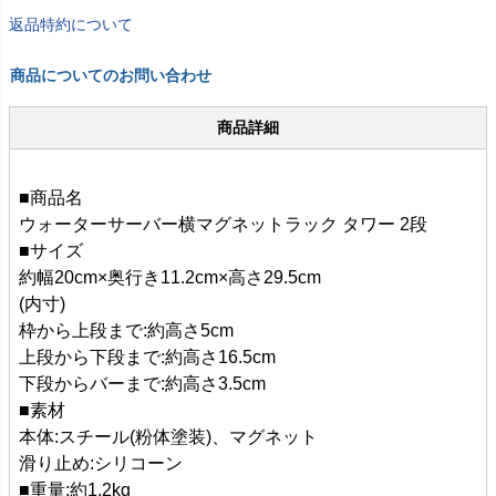
返品特約について
商品についてのお問い合わせ
商品詳細
■商品名
ウォーターサーバー横マグネットラック タワー 2段
■サイズ
約幅20cm×奥行き11.2cm×高さ29.5cm
(内寸)
枠から上段まで:約高さ5cm
上段から下段まで:約高さ16.5cm
下段からバーまで:約高さ3.5cm
■素材
本体:スチール(粉体塗装)、マグネット
滑り止め:シリコーン
■重量:約1.2kg