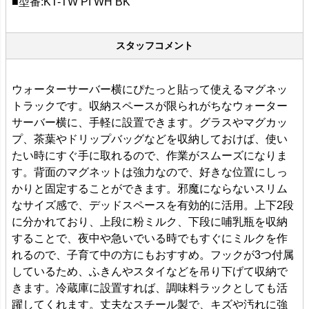
■型番:KT-TW PI WH BK
スタッフコメント
ウォーターサーバー横にぴたっと貼って使えるマグネッ
トラックです。収納スペースが限られがちなウォーター
サーバー横に、手軽に設置できます。グラスやマグカッ
プ、茶葉やドリップバッグなどを収納しておけば、使い
たい時にすぐ手に取れるので、作業がスムーズになりま
す。背面のマグネットは強力なので、好きな位置にしっ
かりと固定することができます。邪魔にならないスリム
なサイズ感で、デッドスペースを有効的に活用。上下2段
に分かれており、上段に粉ミルク、下段に哺乳瓶を収納
することで、夜中や急いでいる時でもすぐにミルクを作
れるので、子育て中の方にもおすすめ。フックが3つ付属
しているため、ふきんやスタイなどを吊り下げて収納で
きます。冷蔵庫に設置すれば、調味料ラックとしても活
躍してくれます。丈夫なスチール製で、キズや汚れに強