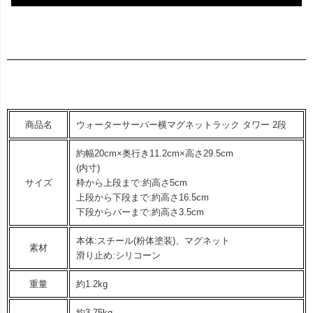
商品名
ウォーターサーバー横マグネットラック タワー 2段
約幅20cm×奥行き11.2cm×高さ29.5cm
(内寸)
サイズ
枠から上段まで:約高さ5cm
上段から下段まで:約高さ16.5cm
下段からバーまで:約高さ3.5cm
本体:スチール(粉体塗装)、マグネット
素材
滑り止め:シリコーン
重量
約1.2kg
約3.75kg