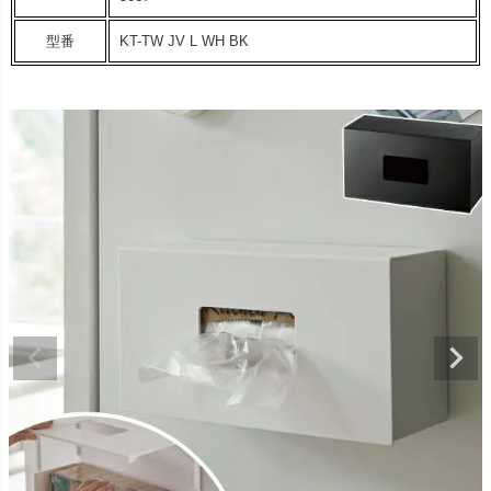
型番
KT-TW JV L WH BK