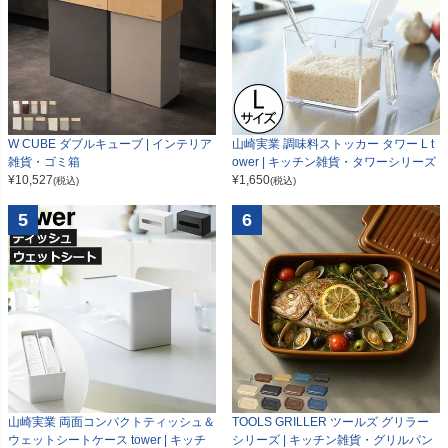
W CUBE ダブルキューブ | インテリア
山崎実業 調味料ストッカー タワー L t
雑貨・ゴミ箱
ower | キッチン雑貨・タワーシリーズ
¥
10,527
¥
1,650
(税込)
(税込)
5
6
山崎実業 両面コンパクトティッシュ＆
TOOLS GRILLER ツールズ グリラー
ウェットシートケース tower | キッチ
シリーズ | キッチン雑貨・グリルパン