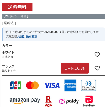
[
26
ポイント進呈 ]
送料込
明日
15時00分
までのご注文で
2026/08/09（日）
に
宅配便
でお届けします。
東京都
お届け先を変更
カラー
ホワイト
—
在庫切れ
ブラック
カートに入れる
残りわずか