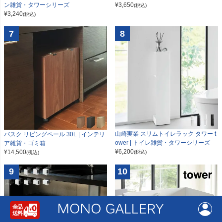
ン雑貨・タワーシリーズ
¥
3,650
(税込)
¥
3,240
(税込)
7
8
山崎実業 スリムトイレラック タワー t
バスク リビングペール 30L | インテリ
ower | トイレ雑貨・タワーシリーズ
ア雑貨・ゴミ箱
¥
6,200
¥
14,500
(税込)
(税込)
9
10