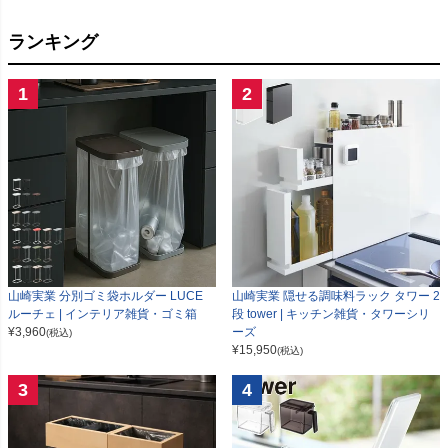
ランキング
1
2
山崎実業 分別ゴミ袋ホルダー LUCE
山崎実業 隠せる調味料ラック タワー 2
ルーチェ | インテリア雑貨・ゴミ箱
段 tower | キッチン雑貨・タワーシリ
¥
3,960
ーズ
(税込)
¥
15,950
(税込)
3
4