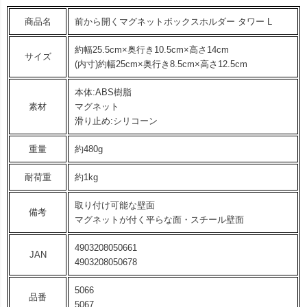
商品名
前から開くマグネットボックスホルダー タワー L
約幅25.5cm×奥行き10.5cm×高さ14cm
サイズ
(内寸)約幅25cm×奥行き8.5cm×高さ12.5cm
本体:ABS樹脂
素材
マグネット
滑り止め:シリコーン
重量
約480g
耐荷重
約1kg
取り付け可能な壁面
備考
マグネットが付く平らな面・スチール壁面
4903208050661
JAN
4903208050678
5066
品番
5067