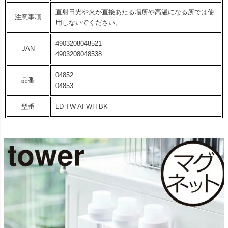
直射日光や火が直接あたる場所や高温になる所では使
注意事項
用しないでください。
4903208048521
JAN
4903208048538
04852
品番
04853
型番
LD-TW AI WH BK