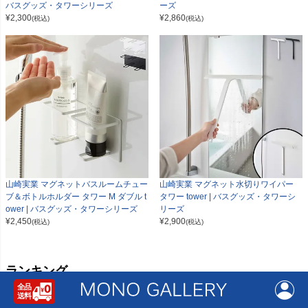
バスグッズ・タワーシリーズ
ーズ
¥
2,300
¥
2,860
(税込)
(税込)
山崎実業 マグネットバスルームチュー
山崎実業 マグネット水切りワイパー
ブ＆ボトルホルダー タワー M ダブル t
タワー tower | バスグッズ・タワーシ
ower | バスグッズ・タワーシリーズ
リーズ
¥
2,450
¥
2,900
(税込)
(税込)
ランキング
1
2