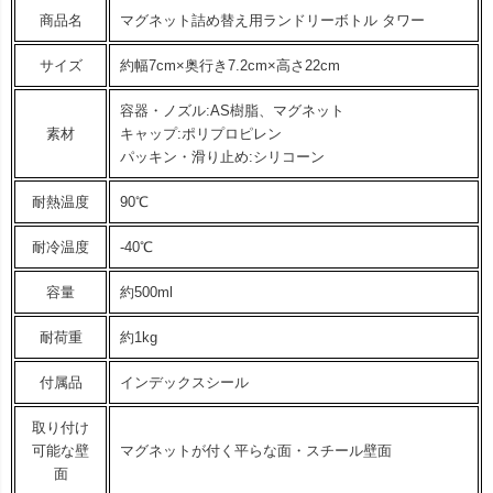
商品名
マグネット詰め替え用ランドリーボトル タワー
サイズ
約幅7cm×奥行き7.2cm×高さ22cm
容器・ノズル:AS樹脂、マグネット
素材
キャップ:ポリプロピレン
パッキン・滑り止め:シリコーン
耐熱温度
90℃
耐冷温度
-40℃
容量
約500ml
耐荷重
約1kg
付属品
インデックスシール
取り付け
可能な壁
マグネットが付く平らな面・スチール壁面
面