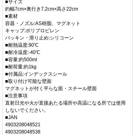
■サイズ
約幅7cm×奥行き7.2cm×高さ22cm
■素材
容器・ノズル:AS樹脂、マグネット
キャップ:ポリプロピレン
パッキン・滑り止め:シリコーン
■耐熱温度:90℃
■耐冷温度:-40℃
■容量:約500ml
■耐荷重:約1kg
■付属品:インデックスシール
■取り付け可能な壁面
マグネットが付く平らな面・スチール壁面
■注意事項
直射日光や火が直接あたる場所や高温になる所では使用
しないでください。
■JAN
4903208048521
4903208048538