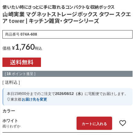
使いたい時にさっとに手に取れるコンパクトな収納ボックス
山崎実業 マグネットストレージボックス タワー スクエ
ア tower | キッチン雑貨・タワーシリーズ
商品番号
074A-608
1,760
¥
税込
価格
[
16
ポイント進呈 ]
送料込
本日
15時00分
までのご注文で
2026/08/12（水）
に
宅配便
でお届けします。
東京都
お届け先を変更
カラー
ホワイト
カートに入れる
残りわずか