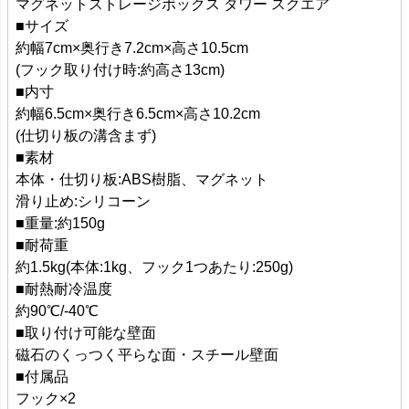
マグネットストレージボックス タワー スクエア
■サイズ
約幅7cm×奥行き7.2cm×高さ10.5cm
(フック取り付け時:約高さ13cm)
■内寸
約幅6.5cm×奥行き6.5cm×高さ10.2cm
(仕切り板の溝含まず)
■素材
本体・仕切り板:ABS樹脂、マグネット
滑り止め:シリコーン
■重量:約150g
■耐荷重
約1.5kg(本体:1kg、フック1つあたり:250g)
■耐熱耐冷温度
約90℃/-40℃
■取り付け可能な壁面
磁石のくっつく平らな面・スチール壁面
■付属品
フック×2