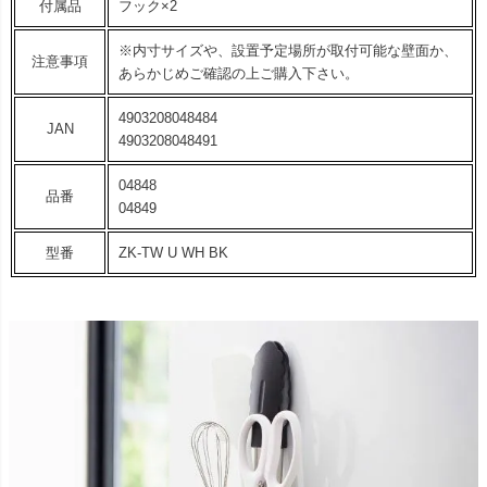
付属品
フック×2
※内寸サイズや、設置予定場所が取付可能な壁面か、
注意事項
あらかじめご確認の上ご購入下さい。
4903208048484
JAN
4903208048491
04848
品番
04849
型番
ZK-TW U WH BK