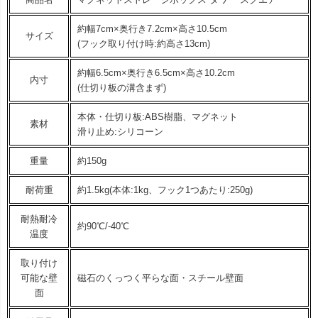
約幅7cm×奥行き7.2cm×高さ10.5cm
サイズ
(フック取り付け時:約高さ13cm)
約幅6.5cm×奥行き6.5cm×高さ10.2cm
内寸
(仕切り板の溝含まず)
本体・仕切り板:ABS樹脂、マグネット
素材
滑り止め:シリコーン
重量
約150g
耐荷重
約1.5kg(本体:1kg、フック1つあたり:250g)
耐熱耐冷
約90℃/-40℃
温度
取り付け
可能な壁
磁石のくっつく平らな面・スチール壁面
面