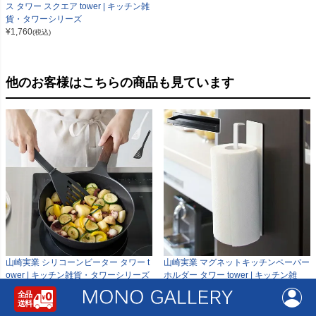
ス タワー スクエア tower | キッチン雑
貨・タワーシリーズ
¥
1,760
(税込)
他のお客様はこちらの商品も見ています
山崎実業 シリコーンビーター タワー t
山崎実業 マグネットキッチンペーパー
ower | キッチン雑貨・タワーシリーズ
ホルダー タワー tower | キッチン雑
¥
2,000
貨・タワーシリーズ
(税込)
¥
2,000
(税込)