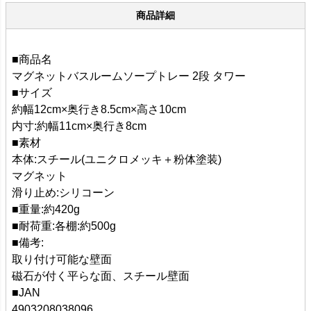
商品詳細
■商品名
マグネットバスルームソープトレー 2段 タワー
■サイズ
約幅12cm×奥行き8.5cm×高さ10cm
内寸:約幅11cm×奥行き8cm
■素材
本体:スチール(ユニクロメッキ＋粉体塗装)
マグネット
滑り止め:シリコーン
■重量:約420g
■耐荷重:各棚:約500g
■備考:
取り付け可能な壁面
磁石が付く平らな面、スチール壁面
■JAN
4903208038096