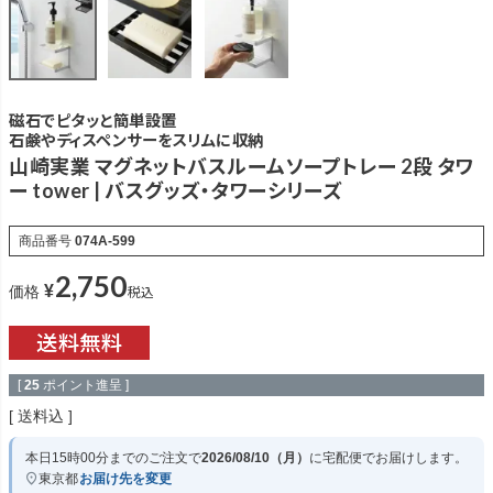
磁石でピタッと簡単設置
石鹸やディスペンサーをスリムに収納
山崎実業 マグネットバスルームソープトレー 2段 タワ
ー tower | バスグッズ・タワーシリーズ
商品番号
074A-599
2,750
¥
税込
価格
[
25
ポイント進呈 ]
送料込
本日
15時00分
までのご注文で
2026/08/10（月）
に
宅配便
でお届けします。
東京都
お届け先を変更