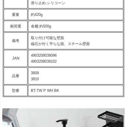
滑り止め:シリコーン
重量
約420g
耐荷重
各棚:約500g
取り付け可能な壁面
備考
磁石が付く平らな面、スチール壁面
4903208038096
JAN
4903208038102
3809
品番
3810
型番
BT-TW P WH BK