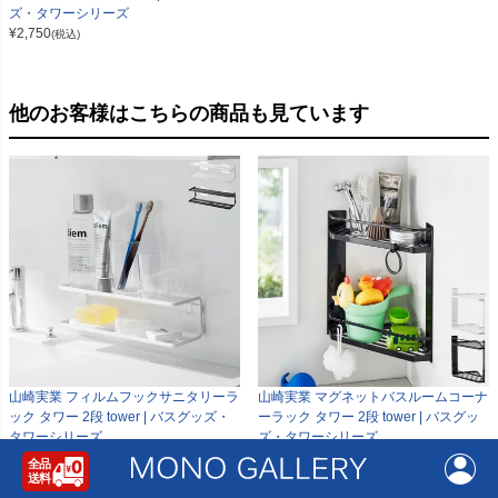
ズ・タワーシリーズ
¥
2,750
(税込)
他のお客様はこちらの商品も見ています
山崎実業 フィルムフックサニタリーラ
山崎実業 マグネットバスルームコーナ
ック タワー 2段 tower | バスグッズ・
ーラック タワー 2段 tower | バスグッ
タワーシリーズ
ズ・タワーシリーズ
¥
3,280
¥
4,950
(税込)
(税込)