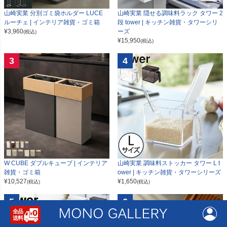
山崎実業 分別ゴミ袋ホルダー LUCE
山崎実業 隠せる調味料ラック タワー 2
ルーチェ | インテリア雑貨・ゴミ箱
段 tower | キッチン雑貨・タワーシリ
¥
3,960
ーズ
(税込)
¥
15,950
(税込)
3
4
W CUBE ダブルキューブ | インテリア
山崎実業 調味料ストッカー タワー L t
雑貨・ゴミ箱
ower | キッチン雑貨・タワーシリーズ
¥
10,527
¥
1,650
(税込)
(税込)
5
6