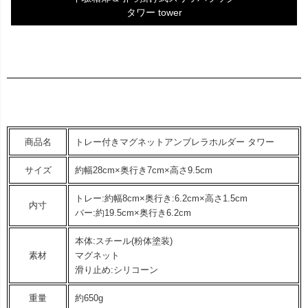
タワー tower
商品名
トレー付きマグネットアンブレラホルダー タワー
サイズ
約幅28cm×奥行き7cm×高さ9.5cm
トレー:約幅8cm×奥行き:6.2cm×高さ1.5cm
内寸
バー:約19.5cm×奥行き6.2cm
本体:スチール(粉体塗装)
素材
マグネット
滑り止め:シリコーン
重量
約650g