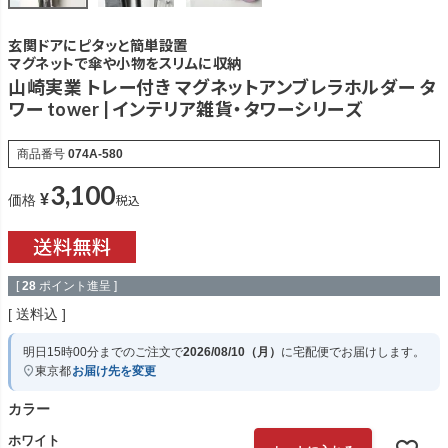
玄関ドアにピタッと簡単設置
マグネットで傘や小物をスリムに収納
山崎実業 トレー付き マグネットアンブレラホルダー タ
ワー tower | インテリア雑貨・タワーシリーズ
商品番号
074A-580
3,100
¥
税込
価格
[
28
ポイント進呈 ]
送料込
明日
15時00分
までのご注文で
2026/08/10（月）
に
宅配便
でお届けします。
東京都
お届け先を変更
カラー
ホワイト