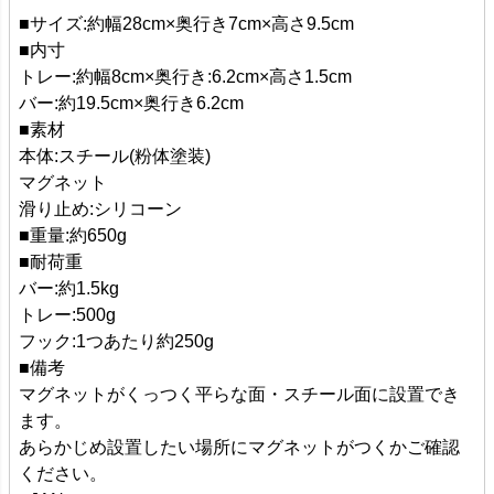
■サイズ:約幅28cm×奥行き7cm×高さ9.5cm
■内寸
トレー:約幅8cm×奥行き:6.2cm×高さ1.5cm
バー:約19.5cm×奥行き6.2cm
■素材
本体:スチール(粉体塗装)
マグネット
滑り止め:シリコーン
■重量:約650g
■耐荷重
バー:約1.5kg
トレー:500g
フック:1つあたり約250g
■備考
マグネットがくっつく平らな面・スチール面に設置でき
ます。
あらかじめ設置したい場所にマグネットがつくかご確認
ください。