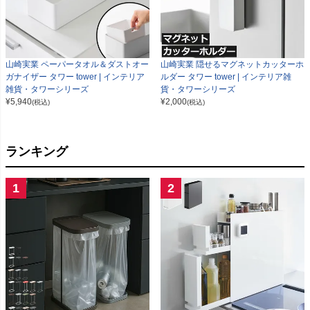
山崎実業 ペーパータオル＆ダストオー
山崎実業 隠せるマグネットカッターホ
ガナイザー タワー tower | インテリア
ルダー タワー tower | インテリア雑
雑貨・タワーシリーズ
貨・タワーシリーズ
¥
5,940
¥
2,000
(税込)
(税込)
ランキング
1
2