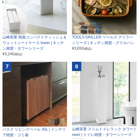
山崎実業 両面コンパクトティッシュ＆
TOOLS GRILLER ツールズ グリラー
ウェットシートケース tower | キッチ
シリーズ | キッチン雑貨・グリルパン
ン雑貨・タワーシリーズ
¥
3,650
(税込)
¥
3,240
(税込)
7
8
山崎実業 スリムトイレラック タワー t
バスク リビングペール 30L | インテリ
ower | トイレ雑貨・タワーシリーズ
ア雑貨・ゴミ箱