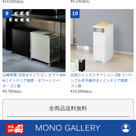
¥
6,200
¥
14,500
(税込)
(税込)
9
10
山崎実業 分別ダストワゴン タワー tow
分別スイングステーション 2段 リバー
er | インテリア雑貨・タワーシリー
シブル木天板付き | インテリア雑貨・
ズ・ゴミ箱
ゴミ箱
¥
9,790
¥
14,080
(税込)
(税込)
全商品送料無料
当店は
全商品送料無料
(北海道・沖縄・離島を除く)です。ご注
文の翌日から1～2日営業日以内に発送いたします。ご注文の