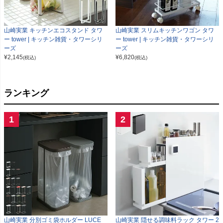
山崎実業 キッチンエコスタンド タワ
山崎実業 スリムキッチンワゴン タワ
ー tower | キッチン雑貨・タワーシリ
ー tower | キッチン雑貨・タワーシリ
ーズ
ーズ
¥
2,145
¥
6,820
(税込)
(税込)
ランキング
1
2
山崎実業 分別ゴミ袋ホルダー LUCE
山崎実業 隠せる調味料ラック タワー 2