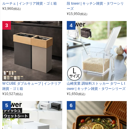
ルーチェ | インテリア雑貨・ゴミ箱
段 tower | キッチン雑貨・タワーシリ
¥
3,960
ーズ
(税込)
¥
15,950
(税込)
3
4
W CUBE ダブルキューブ | インテリア
山崎実業 調味料ストッカー タワー L t
雑貨・ゴミ箱
ower | キッチン雑貨・タワーシリーズ
¥
10,527
¥
1,650
(税込)
(税込)
5
6