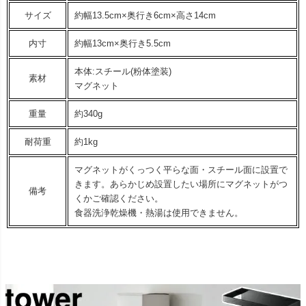
サイズ
約幅13.5cm×奥行き6cm×高さ14cm
内寸
約幅13cm×奥行き5.5cm
本体:スチール(粉体塗装)
素材
マグネット
重量
約340g
耐荷重
約1kg
マグネットがくっつく平らな面・スチール面に設置で
きます。あらかじめ設置したい場所にマグネットがつ
備考
くかご確認ください。
食器洗浄乾燥機・熱湯は使用できません。