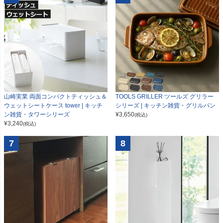
山崎実業 両面コンパクトティッシュ＆
TOOLS GRILLER ツールズ グリラー
ウェットシートケース tower | キッチ
シリーズ | キッチン雑貨・グリルパン
ン雑貨・タワーシリーズ
¥
3,650
(税込)
¥
3,240
(税込)
7
8