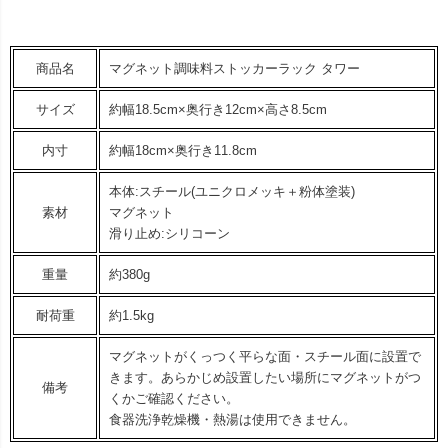
商品名
マグネット調味料ストッカーラック タワー
サイズ
約幅18.5cm×奥行き12cm×高さ8.5cm
内寸
約幅18cm×奥行き11.8cm
本体:スチール(ユニクロメッキ＋粉体塗装)
素材
マグネット
滑り止め:シリコーン
重量
約380g
耐荷重
約1.5kg
マグネットがくっつく平らな面・スチール面に設置で
きます。あらかじめ設置したい場所にマグネットがつ
備考
くかご確認ください。
食器洗浄乾燥機・熱湯は使用できません。