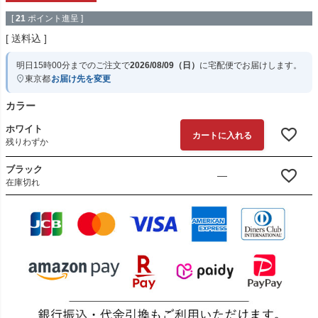
[
21
ポイント進呈 ]
送料込
明日
15時00分
までのご注文で
2026/08/09（日）
に
宅配便
でお届けします。
東京都
お届け先を変更
カラー
ホワイト
カートに入れる
残りわずか
ブラック
—
在庫切れ