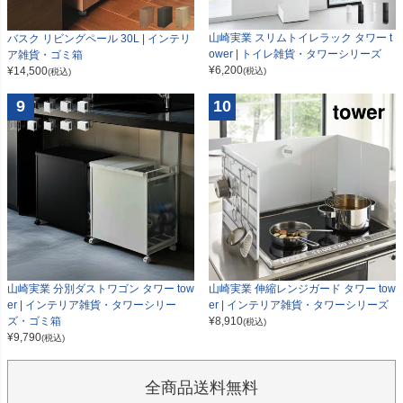
山崎実業 スリムトイレラック タワー t
バスク リビングペール 30L | インテリ
ower | トイレ雑貨・タワーシリーズ
ア雑貨・ゴミ箱
¥
6,200
¥
14,500
(税込)
(税込)
9
10
山崎実業 分別ダストワゴン タワー tow
山崎実業 伸縮レンジガード タワー tow
er | インテリア雑貨・タワーシリー
er | インテリア雑貨・タワーシリーズ
ズ・ゴミ箱
¥
8,910
(税込)
¥
9,790
(税込)
全商品送料無料