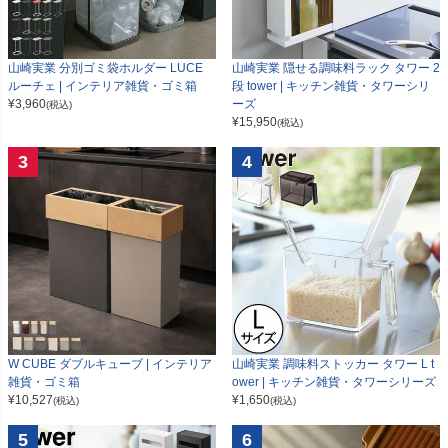
山崎実業 分別ゴミ袋ホルダー LUCE
山崎実業 隠せる調味料ラック タワー 2
ルーチェ | インテリア雑貨・ゴミ箱
段 tower | キッチン雑貨・タワーシリ
¥
3,960
ーズ
(税込)
¥
15,950
(税込)
3
4
W CUBE ダブルキューブ | インテリア
山崎実業 調味料ストッカー タワー L t
雑貨・ゴミ箱
ower | キッチン雑貨・タワーシリーズ
¥
10,527
¥
1,650
(税込)
(税込)
5
6