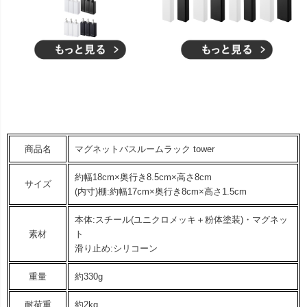
商品名
マグネットバスルームラック tower
約幅18cm×奥行き8.5cm×高さ8cm
サイズ
(内寸)棚:約幅17cm×奥行き8cm×高さ1.5cm
本体:スチール(ユニクロメッキ＋粉体塗装)・マグネッ
素材
ト
滑り止め:シリコーン
重量
約330g
耐荷重
約2kg