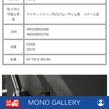
取り付け
可能な壁
マグネットのつく凹凸のない平らな面・スチール面
面
4903208032698
JAN
4903208032704
03269
品番
03270
型番
BT-TW D WH BK