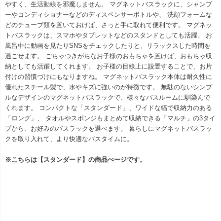
やすく、生活動線を邪魔しません。 マグネットバスラックに、シャンプ
ーやコンディショナーなどのディスペンサーボトルや、 洗顔フォームな
どのチューブ類を置いておけば、さっと手に取れて便利です。 マグネッ
トバスラックは、スマホやタブレットなどのスタンドとしても活躍。 お
風呂中に動画を見たりSNSをチェックしたりと、リラックスした時間を
過ごせます。 ごちゃつきがちなお子様のおもちゃを置けば、おもちゃ収
納としても活躍してくれます。 お子様の目線上に設置することで、お片
付けの習慣づけにもなりますね。 マグネットバスラック本体は耐久性に
優れたスチール製で、水やキズに強いのが特徴です。 無駄のないシンプ
ルなデザインのマグネットバスラックで、様々なバスルームに馴染んで
くれます。 コンパクトな「スタンダード」、ワイドな幅で収納力のある
「ロング」、 タオルやスポンジもまとめて収納できる「マルチ」の3タイ
プから、お好みのバスラックを選べます。 暮らしにマグネットバスラッ
クを取り入れて、より快適なバスタイムに。
※こちらは【スタンダード】の商品ぺージです。