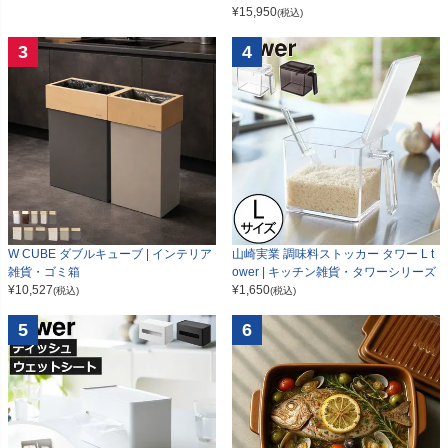
¥
15,950
(税込)
3
4
W CUBE ダブルキューブ | インテリア
山崎実業 調味料ストッカー タワー L t
雑貨・ゴミ箱
ower | キッチン雑貨・タワーシリーズ
¥
10,527
¥
1,650
(税込)
(税込)
5
6