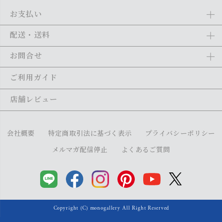
お支払い
Amazon Pay、クレジットカード、代金引換、あと払い(ペイディ)、銀
配送・送料
行振込がご利用になれます。詳しくは
ご利用ガイド
をご利用くださ
い。
全商品送料無料
(北海道・沖縄・離島を除く)
お問合せ
ご注文の翌日から1～2日営業日以内に発送いたします。ご注文の混雑
状況によって、多少前後する場合がございます。詳しくは
ご利用ガイ
メール：
shopping@monogallery.jp
ご利用ガイド
ド
をご利用ください。
TEL：
0120-155-545
(平日 9:00〜17:00)
メールの返信につきましては、1～2営業日以内にさせていただいてお
店舗レビュー
ります。
会社概要
特定商取引法に基づく表示
プライバシーポリシー
メルマガ配信停止
よくあるご質問
Copyright (C) monogallery All Right Reserved