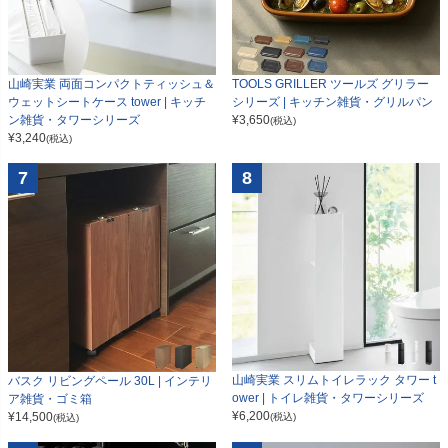
山崎実業 両面コンパクトティッシュ＆
TOOLS GRILLER ツールズ グリラー
ウェットシートケース tower | キッチ
シリーズ | キッチン雑貨・グリルパン
ン雑貨・タワーシリーズ
¥
3,650
(税込)
¥
3,240
(税込)
7
8
山崎実業 スリムトイレラック タワー t
バスク リビングペール 30L | インテリ
ower | トイレ雑貨・タワーシリーズ
ア雑貨・ゴミ箱
¥
6,200
¥
14,500
(税込)
(税込)