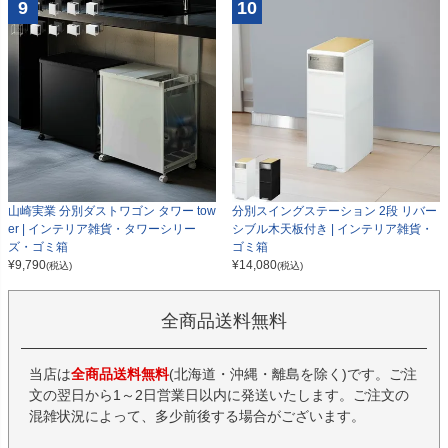
9
10
山崎実業 分別ダストワゴン タワー tow
分別スイングステーション 2段 リバー
er | インテリア雑貨・タワーシリー
シブル木天板付き | インテリア雑貨・
ズ・ゴミ箱
ゴミ箱
¥
9,790
¥
14,080
(税込)
(税込)
全商品送料無料
当店は
全商品送料無料
(北海道・沖縄・離島を除く)です。ご注
文の翌日から1～2日営業日以内に発送いたします。ご注文の
混雑状況によって、多少前後する場合がございます。