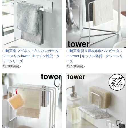
山崎実業 マグネット布巾ハンガー タ
山崎実業 折り畳み布巾ハンガー タワ
ワー スリム tower | キッチン雑貨・タ
ー tower | キッチン雑貨・タワーシリ
ワーシリーズ
ーズ
¥
2,300
¥
2,530
(税込)
(税込)