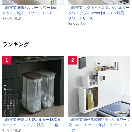
山崎実業 布巾ハンガー タワー tower |
山崎実業 マグネットスポンジホルダー
キッチン雑貨・タワーシリーズ
タワー ダブル tower | キッチン雑貨・
¥
2,640
タワーシリーズ
(税込)
¥
2,050
(税込)
ランキング
1
2
山崎実業 分別ゴミ袋ホルダー LUCE
山崎実業 隠せる調味料ラック タワー 2
ルーチェ | インテリア雑貨・ゴミ箱
段 tower | キッチン雑貨・タワーシリ
¥
3,960
ーズ
(税込)