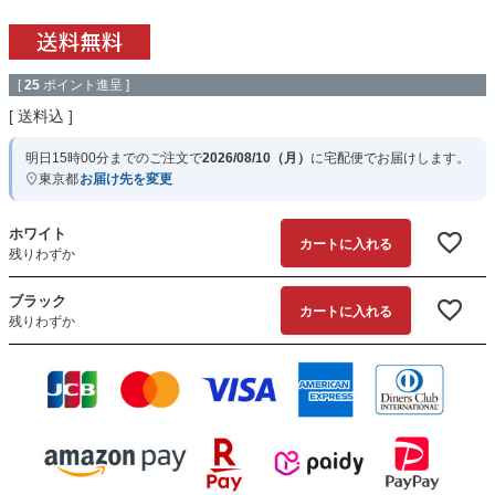
[
25
ポイント進呈 ]
送料込
明日
15時00分
までのご注文で
2026/08/10（月）
に
宅配便
でお届けします。
東京都
お届け先を変更
ホワイト
カートに入れる
残りわずか
ブラック
カートに入れる
残りわずか