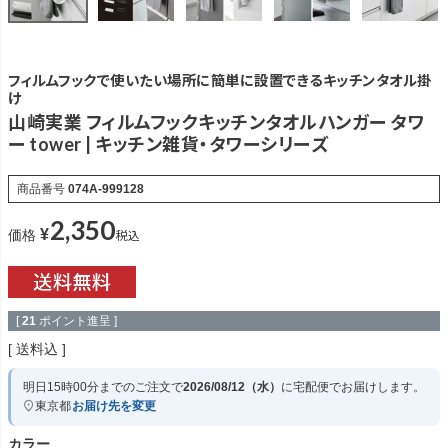
フィルムフックで使いたい場所に簡単に設置できるキッチンタオル掛
け
山崎実業 フィルムフックキッチンタオルハンガー タワ
ー tower | キッチン雑貨・タワーシリーズ
商品番号
074A-999128
2,350
¥
税込
価格
[
21
ポイント進呈 ]
送料込
明日
15時00分
までのご注文で
2026/08/12（水）
に
宅配便
でお届けします。
東京都
お届け先を変更
カラー