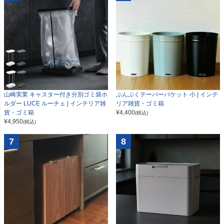
山崎実業 キャスター付き分別ゴミ袋ホ
ぶんぶくテーパーバケット 小 | インテ
ルダー LUCE ルーチェ | インテリア雑
リア雑貨・ゴミ箱
貨・ゴミ箱
¥
4,400
(税込)
¥
4,950
(税込)
7
8