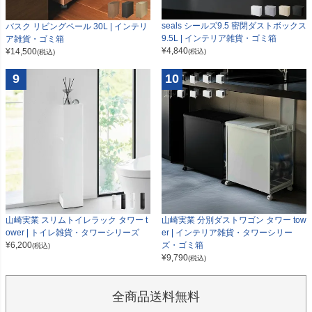
seals シールズ9.5 密閉ダストボックス
バスク リビングペール 30L | インテリ
9.5L | インテリア雑貨・ゴミ箱
ア雑貨・ゴミ箱
¥
4,840
¥
14,500
(税込)
(税込)
9
10
山崎実業 スリムトイレラック タワー t
山崎実業 分別ダストワゴン タワー tow
ower | トイレ雑貨・タワーシリーズ
er | インテリア雑貨・タワーシリー
¥
6,200
ズ・ゴミ箱
(税込)
¥
9,790
(税込)
全商品送料無料