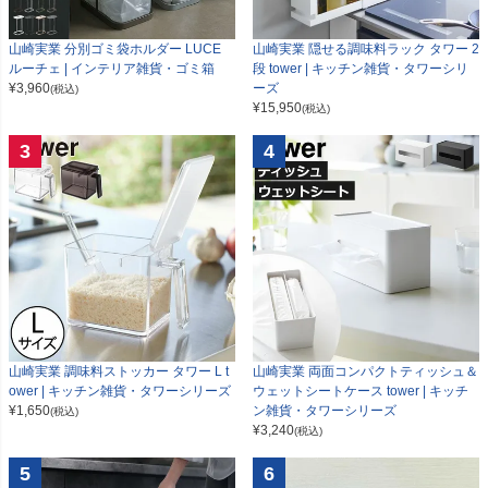
山崎実業 分別ゴミ袋ホルダー LUCE
山崎実業 隠せる調味料ラック タワー 2
ルーチェ | インテリア雑貨・ゴミ箱
段 tower | キッチン雑貨・タワーシリ
¥
3,960
ーズ
(税込)
¥
15,950
(税込)
3
4
山崎実業 調味料ストッカー タワー L t
山崎実業 両面コンパクトティッシュ＆
ower | キッチン雑貨・タワーシリーズ
ウェットシートケース tower | キッチ
¥
1,650
ン雑貨・タワーシリーズ
(税込)
¥
3,240
(税込)
5
6