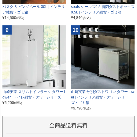
seals シールズ9.5 密閉ダストボックス
バスク リビングペール 30L | インテリ
9.5L | インテリア雑貨・ゴミ箱
ア雑貨・ゴミ箱
¥
4,840
¥
14,500
(税込)
(税込)
9
10
山崎実業 スリムトイレラック タワー t
山崎実業 分別ダストワゴン タワー tow
ower | トイレ雑貨・タワーシリーズ
er | インテリア雑貨・タワーシリー
¥
6,200
ズ・ゴミ箱
(税込)
¥
9,790
(税込)
全商品送料無料