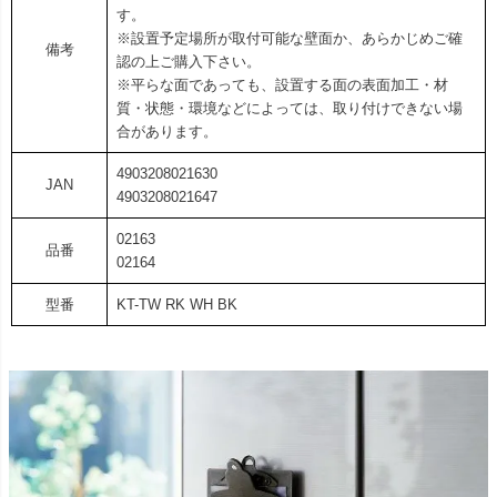
す。
※設置予定場所が取付可能な壁面か、あらかじめご確
備考
認の上ご購入下さい。
※平らな面であっても、設置する面の表面加工・材
質・状態・環境などによっては、取り付けできない場
合があります。
4903208021630
JAN
4903208021647
02163
品番
02164
型番
KT-TW RK WH BK