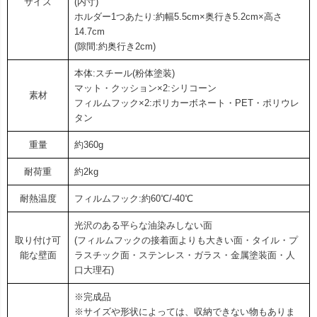
サイズ
(内寸)
ホルダー1つあたり:約幅5.5cm×奥行き5.2cm×高さ
14.7cm
(隙間:約奥行き2cm)
本体:スチール(粉体塗装)
マット・クッション×2:シリコーン
素材
フィルムフック×2:ポリカーボネート・PET・ポリウレ
タン
重量
約360g
耐荷重
約2kg
耐熱温度
フィルムフック:約60℃/-40℃
光沢のある平らな油染みしない面
取り付け可
(フィルムフックの接着面よりも大きい面・タイル・プ
能な壁面
ラスチック面・ステンレス・ガラス・金属塗装面・人
口大理石)
※完成品
※サイズや形状によっては、収納できない物もありま