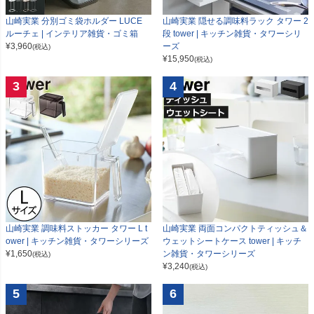
山崎実業 分別ゴミ袋ホルダー LUCE
山崎実業 隠せる調味料ラック タワー 2
ルーチェ | インテリア雑貨・ゴミ箱
段 tower | キッチン雑貨・タワーシリ
¥
3,960
ーズ
(税込)
¥
15,950
(税込)
3
4
山崎実業 調味料ストッカー タワー L t
山崎実業 両面コンパクトティッシュ＆
ower | キッチン雑貨・タワーシリーズ
ウェットシートケース tower | キッチ
¥
1,650
ン雑貨・タワーシリーズ
(税込)
¥
3,240
(税込)
5
6