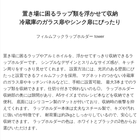
置き場に困るラップ類を浮かせて収納
冷蔵庫のガラス扉やシンク扉にぴったり
フィルムフックラップホルダー tower
置き場に困るラップやアルミホイルを、浮かせてすっきり収納できるラ
ップホルダーです。 シンプルなデザインとスリムなサイズ感が、キッチ
ン周りをすっきり見せてくれます。 設置方法には、光沢のある壁面にぴ
たっと設置できるフィルムフックを採用。 マグネットのつかない冷蔵庫
のガラス扉やキッチンパネルなどに、手軽に設置可能。 最大3本までのラ
ップ類を収納できます。仕切り付きで倒れないのも◎。 ラップホルダー
収納部の奥には隙間があり、A5サイズまでのレシピ本などを収納できて
便利。 底面にはシリコーン製のマットが付いており、収納時の衝撃を抑
えてくれます。 ラップホルダー本体は丈夫なスチール製で、キズや汚れ
に強いのが特徴です。 耐荷重は約2kgとしっかりしているので、安心して
収納できます。 ラップホルダーの色は、ホワイトとブラックの2色からお
選びいただけます。