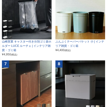
山崎実業 キャスター付き分別ゴミ袋ホ
ぶんぶくテーパーバケット 小 | インテ
ルダー LUCE ルーチェ | インテリア雑
リア雑貨・ゴミ箱
貨・ゴミ箱
¥
4,400
(税込)
¥
4,950
(税込)
7
8