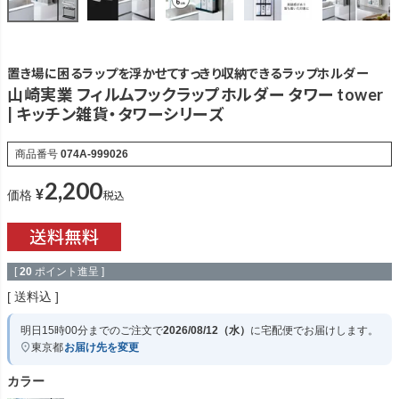
置き場に困るラップを浮かせてすっきり収納できるラップホルダー
山崎実業 フィルムフックラップホルダー タワー tower
| キッチン雑貨・タワーシリーズ
商品番号
074A-999026
2,200
¥
税込
価格
[
20
ポイント進呈 ]
送料込
明日
15時00分
までのご注文で
2026/08/12（水）
に
宅配便
でお届けします。
東京都
お届け先を変更
カラー