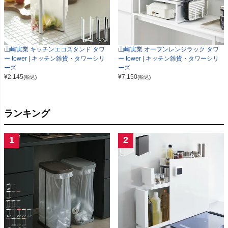
山崎実業 キッチンエコスタンド タワ
山崎実業 オーブンレンジラック タワ
ー tower | キッチン雑貨・タワーシリ
ー tower | キッチン雑貨・タワーシリ
ーズ
ーズ
¥
2,145
¥
7,150
(税込)
(税込)
ランキング
1
2