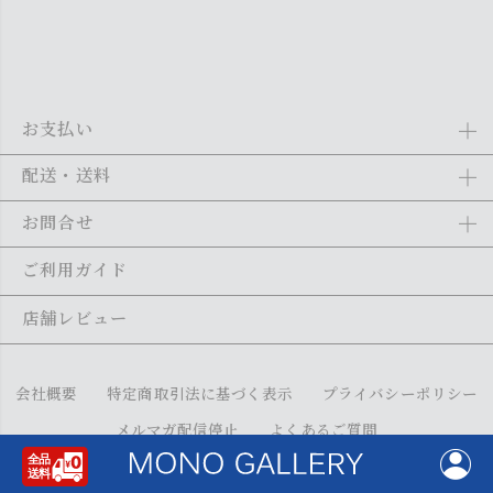
お支払い
Amazon Pay、クレジットカード、代金引換、あと払い(ペイディ)、銀
配送・送料
行振込がご利用になれます。詳しくは
ご利用ガイド
をご利用くださ
い。
全商品送料無料
(北海道・沖縄・離島を除く)
お問合せ
ご注文の翌日から1～2日営業日以内に発送いたします。ご注文の混雑
状況によって、多少前後する場合がございます。詳しくは
ご利用ガイ
メール：
shopping@monogallery.jp
ご利用ガイド
ド
をご利用ください。
TEL：
0120-155-545
(平日 9:00〜17:00)
メールの返信につきましては、1～2営業日以内にさせていただいてお
店舗レビュー
ります。
会社概要
特定商取引法に基づく表示
プライバシーポリシー
メルマガ配信停止
よくあるご質問