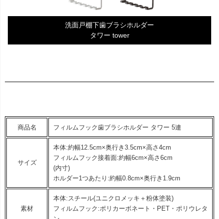
洗面戸棚下歯ブラシホルダー
タワー tower
商品名
フィルムフック歯ブラシホルダー タワー 5連
本体:約幅12.5cm×奥行き3.5cm×高さ4cm
フィルムフック接着面:約幅6cm×高さ6cm
サイズ
(内寸)
ホルダー1つあたり:約幅0.8cm×奥行き1.9cm
本体:スチール(ユニクロメッキ＋粉体塗装)
素材
フィルムフック:ポリカーボネート・PET・ポリウレタ
ン