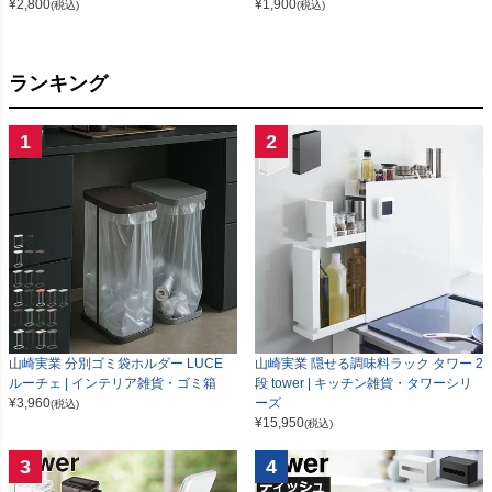
¥
2,800
¥
1,900
(税込)
(税込)
ランキング
1
2
山崎実業 分別ゴミ袋ホルダー LUCE
山崎実業 隠せる調味料ラック タワー 2
ルーチェ | インテリア雑貨・ゴミ箱
段 tower | キッチン雑貨・タワーシリ
¥
3,960
ーズ
(税込)
¥
15,950
(税込)
3
4