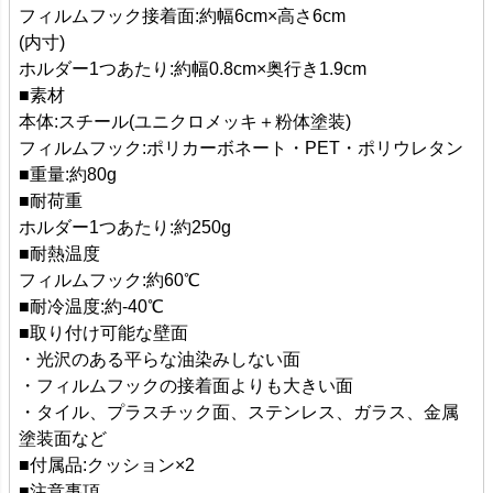
フィルムフック接着面:約幅6cm×高さ6cm
(内寸)
ホルダー1つあたり:約幅0.8cm×奥行き1.9cm
■素材
本体:スチール(ユニクロメッキ＋粉体塗装)
フィルムフック:ポリカーボネート・PET・ポリウレタン
■重量:約80g
■耐荷重
ホルダー1つあたり:約250g
■耐熱温度
フィルムフック:約60℃
■耐冷温度:約-40℃
■取り付け可能な壁面
・光沢のある平らな油染みしない面
・フィルムフックの接着面よりも大きい面
・タイル、プラスチック面、ステンレス、ガラス、金属
塗装面など
■付属品:クッション×2
■注意事項