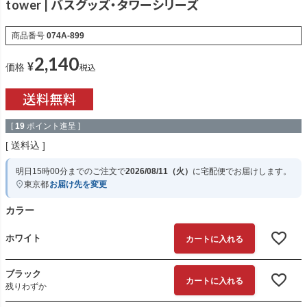
tower | バスグッズ・タワーシリーズ
商品番号
074A-899
2,140
¥
税込
価格
[
19
ポイント進呈 ]
送料込
明日
15時00分
までのご注文で
2026/08/11（火）
に
宅配便
でお届けします。
東京都
お届け先を変更
カラー
ホワイト
カートに入れる
ブラック
カートに入れる
残りわずか