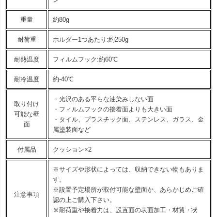
重量
約80g
耐荷重
ホルダー1つあたり:約250g
耐熱温度
フィルムフック:約60℃
耐冷温度
約-40℃
・光沢のある平らな油染みしない面
取り付け
・フィルムフックの接着面よりも大きい面
可能な壁
・タイル、プラスチック面、ステンレス、ガラス、金
面
属塗装面など
付属品
クッション×2
※サイズや形状によっては、収納できない物もありま
す。
※設置予定場所が取付可能な壁面か、あらかじめご確
注意事項
認の上ご購入下さい。
※耐荷重や接着力は、設置面の表面加工・材質・状