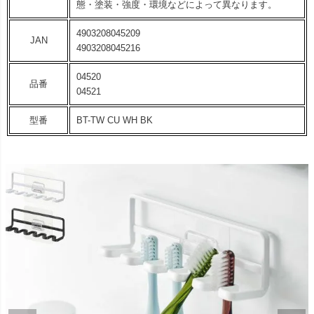
態・塗装・強度・環境などによって異なります。
4903208045209
JAN
4903208045216
04520
品番
04521
型番
BT-TW CU WH BK