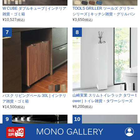
W CUBE ダブルキューブ | インテリア
TOOLS GRILLER ツールズ グリラー
雑貨・ゴミ箱
シリーズ | キッチン雑貨・グリルパン
¥
10,527
¥
3,650
(税込)
(税込)
7
8
山崎実業 スリムトイレラック タワー t
バスク リビングペール 30L | インテリ
ower | トイレ雑貨・タワーシリーズ
ア雑貨・ゴミ箱
¥
6,200
¥
14,500
(税込)
(税込)
9
10