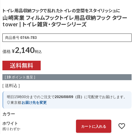
トイレ用品収納フックで乱れたトイレの空間をスタイリッシュに
山崎実業 フィルムフックトイレ用品収納フック タワー
tower | トイレ雑貨・タワーシリーズ
商品番号
074A-783
2,140
¥
税込
価格
[
19
ポイント進呈 ]
送料込
明日
15時00分
までのご注文で
2026/08/09（日）
に
宅配便
でお届けします。
東京都
お届け先を変更
カラー
ホワイト
カートに入れる
残りわずか