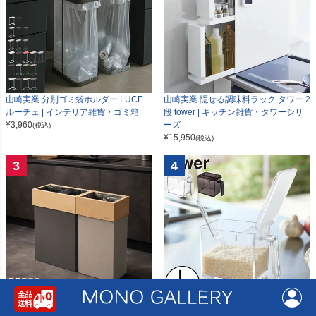
山崎実業 分別ゴミ袋ホルダー LUCE
山崎実業 隠せる調味料ラック タワー 2
ルーチェ | インテリア雑貨・ゴミ箱
段 tower | キッチン雑貨・タワーシリ
¥
3,960
ーズ
(税込)
¥
15,950
(税込)
3
4
W CUBE ダブルキューブ | インテリア
山崎実業 調味料ストッカー タワー L t