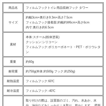
商品名
フィルムフックトイレ用品収納フック タワー
約幅3cm×奥行き9.3m×高さ7.5cm
サイズ
フィルムフック接着面:約幅約W6cm×高さ6cm
内寸:奥行き約6.5cm
本体:スチール(粉体塗装)
クッション:シリコーン
素材
フィルムフック:ポリカーボネート・PET・ポリウレタ
ン
重量
約60g
耐荷重
約750g(本体:約500g フック:約250g)
耐熱温度
フィルムフック:60℃
耐冷温度
フィルムフック:-40℃
取り付けの際は、設置面のゴミ、汚れ、水あか、水
分、油分などをしっかりふき取り、乾かします。 壁面