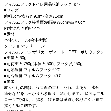
フィルムフックトイレ用品収納フック タワー
■サイズ
約幅3cm×奥行き9.3m×高さ7.5cm
フィルムフック接着面:約幅約W6cm×高さ6cm
内寸:奥行き約6.5cm
■素材
本体:スチール(粉体塗装)
クッション:シリコーン
フィルムフック:ポリカーボネート・PET・ポリウレタン
■重量:約60g
■耐荷重:約750g(本体:約500g フック:約250g)
■耐熱温度:フィルムフック:60℃
■耐冷温度:フィルムフック:-40℃
■備考
取り付けの際は、設置面のゴミ、汚れ、水あか、水分、
油分などをしっかりふき取り、乾かします。 壁面はアル
コールで掃除し、拭き上げる際は繊維が残りにくい布で
拭くと効果的です。