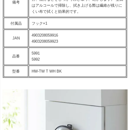
備考
はアルコールで掃除し、拭き上げる際は繊維が残りに
くい布で拭くと効果的です。
付属品
フック×1
4903208059916
JAN
4903208059923
5991
品番
5992
型番
HW-TW T WH BK