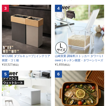
3
4
W CUBE ダブルキューブ | インテリア
山崎実業 調味料ストッカー タワー L t
雑貨・ゴミ箱
ower | キッチン雑貨・タワーシリーズ
¥
10,527
¥
1,650
(税込)
(税込)
5
6