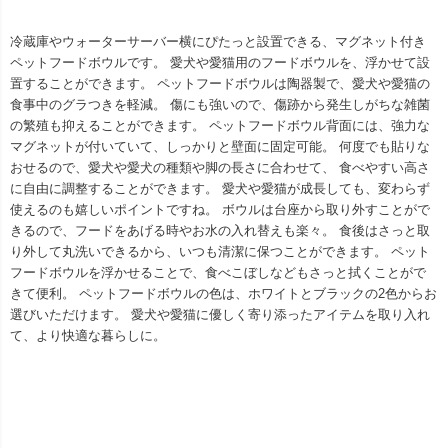
冷蔵庫やウォーターサーバー横にぴたっと設置できる、マグネット付き
ペットフードボウルです。 愛犬や愛猫用のフードボウルを、浮かせて設
置することができます。 ペットフードボウルは陶器製で、愛犬や愛猫の
食事中のグラつきを軽減。 傷にも強いので、傷跡から発生しがちな雑菌
の繁殖も抑えることができます。 ペットフードボウル背面には、強力な
マグネットが付いていて、しっかりと壁面に固定可能。 何度でも貼りな
おせるので、愛犬や愛犬の種類や脚の長さに合わせて、 食べやすい高さ
に自由に調整することができます。 愛犬や愛猫が成長しても、変わらず
使えるのも嬉しいポイントですね。 ボウルは台座から取り外すことがで
きるので、フードをあげる時やお水の入れ替えも楽々。 食後はさっと取
り外して丸洗いできるから、いつも清潔に保つことができます。 ペット
フードボウルを浮かせることで、食べこぼしなどもさっと拭くことがで
きて便利。 ペットフードボウルの色は、ホワイトとブラックの2色からお
選びいただけます。 愛犬や愛猫に優しく寄り添ったアイテムを取り入れ
て、より快適な暮らしに。