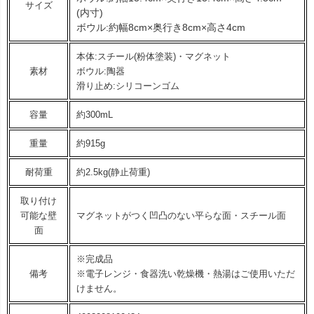
サイズ
(内寸)
ボウル:約幅8cm×奥行き8cm×高さ4cm
本体:スチール(粉体塗装)・マグネット
素材
ボウル:陶器
滑り止め:シリコーンゴム
容量
約300mL
重量
約915g
耐荷重
約2.5kg(静止荷重)
取り付け
可能な壁
マグネットがつく凹凸のない平らな面・スチール面
面
※完成品
備考
※電子レンジ・食器洗い乾燥機・熱湯はご使用いただ
けません。