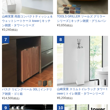
山崎実業 両面コンパクトティッシュ＆
TOOLS GRILLER ツールズ グリラー
ウェットシートケース tower | キッチ
シリーズ | キッチン雑貨・グリルパン
ン雑貨・タワーシリーズ
¥
3,650
(税込)
¥
3,240
(税込)
7
8
山崎実業 スリムトイレラック タワー t
バスク リビングペール 30L | インテリ
ower | トイレ雑貨・タワーシリーズ
ア雑貨・ゴミ箱
¥
6,200
¥
14,500
(税込)
(税込)
9
10