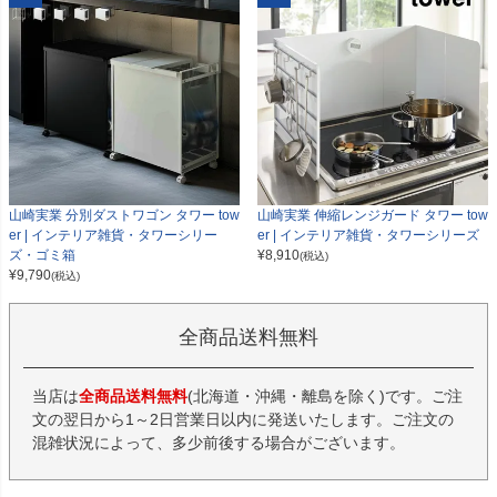
山崎実業 分別ダストワゴン タワー tow
山崎実業 伸縮レンジガード タワー tow
er | インテリア雑貨・タワーシリー
er | インテリア雑貨・タワーシリーズ
ズ・ゴミ箱
¥
8,910
(税込)
¥
9,790
(税込)
全商品送料無料
当店は
全商品送料無料
(北海道・沖縄・離島を除く)です。ご注
文の翌日から1～2日営業日以内に発送いたします。ご注文の
混雑状況によって、多少前後する場合がございます。