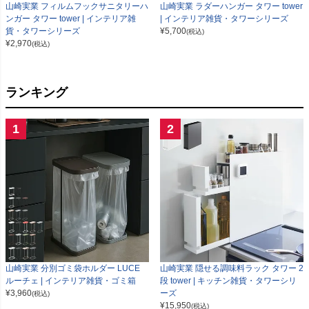
山崎実業 フィルムフックサニタリーハ
山崎実業 ラダーハンガー タワー tower
ンガー タワー tower | インテリア雑
| インテリア雑貨・タワーシリーズ
貨・タワーシリーズ
¥
5,700
(税込)
¥
2,970
(税込)
ランキング
1
2
山崎実業 分別ゴミ袋ホルダー LUCE
山崎実業 隠せる調味料ラック タワー 2
ルーチェ | インテリア雑貨・ゴミ箱
段 tower | キッチン雑貨・タワーシリ
¥
3,960
ーズ
(税込)
¥
15,950
(税込)