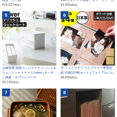
雑貨・ゴミ箱
ower | キッチン雑貨・タワーシリーズ
¥
10,527
¥
1,650
(税込)
(税込)
5
6
山崎実業 両面コンパクトティッシュ＆
ザ フォトグラフ ライブラリー専用台
ウェットシートケース tower | キッチ
紙 10個100枚セット | フォトアルバム
ン雑貨・タワーシリーズ
¥
6,600
(税込)
¥
3,240
(税込)
7
8