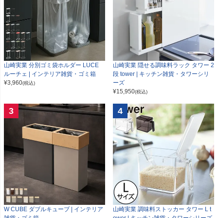
山崎実業 分別ゴミ袋ホルダー LUCE
山崎実業 隠せる調味料ラック タワー 2
ルーチェ | インテリア雑貨・ゴミ箱
段 tower | キッチン雑貨・タワーシリ
¥
3,960
ーズ
(税込)
¥
15,950
(税込)
3
4
W CUBE ダブルキューブ | インテリア
山崎実業 調味料ストッカー タワー L t