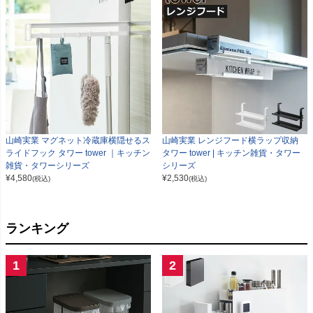
山崎実業 マグネット冷蔵庫横隠せるス
山崎実業 レンジフード横ラップ収納
ライドフック タワー tower ｜キッチン
タワー tower | キッチン雑貨・タワー
雑貨・タワーシリーズ
シリーズ
¥
4,580
¥
2,530
(税込)
(税込)
ランキング
1
2