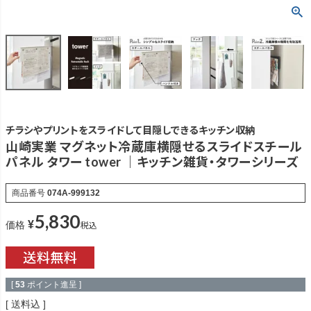
チラシやプリントをスライドして目隠しできるキッチン収納
山崎実業 マグネット冷蔵庫横隠せるスライドスチール
パネル タワー tower ｜キッチン雑貨・タワーシリーズ
商品番号
074A-999132
5,830
¥
税込
価格
[
53
ポイント進呈 ]
送料込