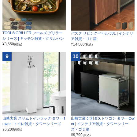
TOOLS GRILLER ツールズ グリラー
バスク リビングペール 30L | インテリ
シリーズ | キッチン雑貨・グリルパン
ア雑貨・ゴミ箱
¥
3,650
¥
14,500
(税込)
(税込)
9
10
山崎実業 スリムトイレラック タワー t
山崎実業 分別ダストワゴン タワー tow
ower | トイレ雑貨・タワーシリーズ
er | インテリア雑貨・タワーシリー
¥
6,200
ズ・ゴミ箱
(税込)
¥
9,790
(税込)