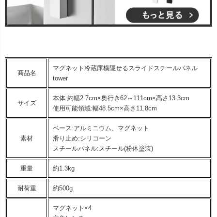
マグネット冷蔵庫横隠せるスライドスチールパネル
商品名
tower
本体:約幅2.7cm×奥行き62～111cm×高さ13.3cm
サイズ
使用可能領域:幅48.5cm×高さ11.8cm
ベース:アルミニウム、マグネット
素材
滑り止め:シリコーン
スチールパネル:スチール(粉体塗装)
重量
約1.3kg
耐荷重
約500g
マグネット×4