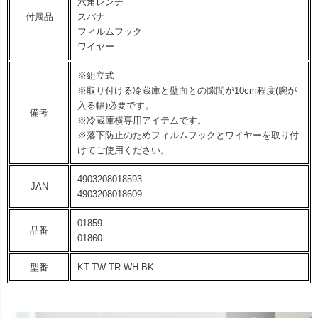
六角レンチ
付属品
スパナ
フィルムフック
ワイヤー
※組立式
※取り付ける冷蔵庫と壁面との隙間が10cm程度(腕が
入る幅)必要です。
備考
※冷蔵庫横専用アイテムです。
※落下防止のためフィルムフックとワイヤーを取り付
けてご使用ください。
4903208018593
JAN
4903208018609
01859
品番
01860
型番
KT-TW TR WH BK