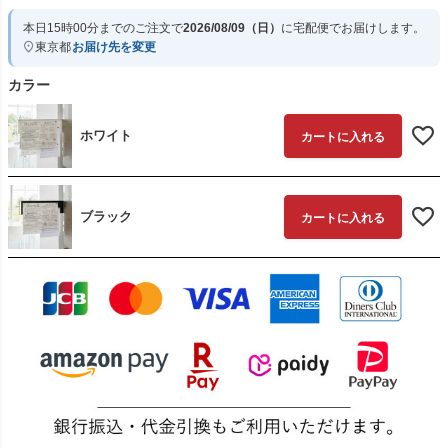
本日
15時00分
までのご注文で
2026/08/09（日）
に
宅配便
でお届けします。
東京都
お届け先を変更
カラー
ホワイト
カートに入れる
ブラック
カートに入れる