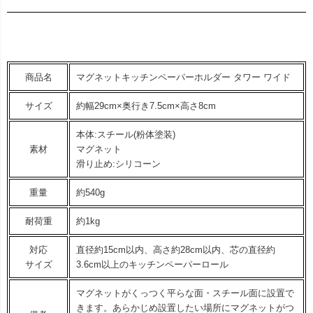
商品名
マグネットキッチンペーパーホルダー タワー ワイド
サイズ
約幅29cm×奥行き7.5cm×高さ8cm
本体:スチール(粉体塗装)
素材
マグネット
滑り止め:シリコーン
重量
約540g
耐荷重
約1kg
対応
直径約15cm以内、高さ約28cm以内、芯の直径約
サイズ
3.6cm以上のキッチンペーパーロール
マグネットがくっつく平らな面・スチール面に設置で
きます。あらかじめ設置したい場所にマグネットがつ