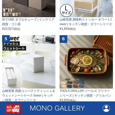
W CUBE ダブルキューブ | インテリア
山崎実業 調味料ストッカー タワー L t
雑貨・ゴミ箱
ower | キッチン雑貨・タワーシリーズ
¥
10,527
¥
1,650
(税込)
(税込)
5
6
山崎実業 両面コンパクトティッシュ＆
TOOLS GRILLER ツールズ グリラー
ウェットシートケース tower | キッチ
シリーズ | キッチン雑貨・グリルパン
ン雑貨・タワーシリーズ
¥
3,650
(税込)
¥
3,240
(税込)
7
8