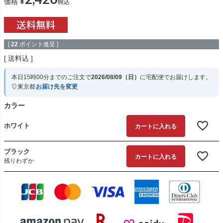
¥
税込
価格
[
22
ポイント進呈 ]
送料込
本日
15時00分
までのご注文で
2026/08/09（日）
に
宅配便
でお届けします。
東京都
お届け先を変更
カラー
ホワイト
カートに入れる
ブラック
カートに入れる
残りわずか