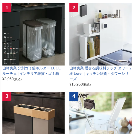
1
2
山崎実業 分別ゴミ袋ホルダー LUCE
山崎実業 隠せる調味料ラック タワー 2
ルーチェ | インテリア雑貨・ゴミ箱
段 tower | キッチン雑貨・タワーシリ
¥
3,960
ーズ
(税込)
¥
15,950
(税込)
3
4