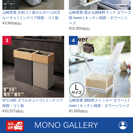
山崎実業 分別ゴミ袋ホルダー LUCE
山崎実業 隠せる調味料ラック タワー 2
ルーチェ | インテリア雑貨・ゴミ箱
段 tower | キッチン雑貨・タワーシリ
¥
3,960
ーズ
(税込)
¥
15,950
(税込)
3
4
W CUBE ダブルキューブ | インテリア
山崎実業 調味料ストッカー タワー L t
雑貨・ゴミ箱
ower | キッチン雑貨・タワーシリーズ
¥
10,527
¥
1,650
(税込)
(税込)
5
6