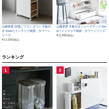
山崎実業 目隠しワゴン タワー 天板付
山崎実業 天板付きシューズラック tow
き tower | インテリア雑貨・タワーシ
er | インテリア雑貨・タワーシリーズ
リーズ
¥
11,990
(税込)
¥
13,200
(税込)
ランキング
1
2