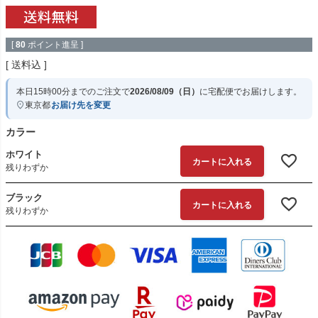
[
80
ポイント進呈 ]
送料込
本日
15時00分
までのご注文で
2026/08/09（日）
に
宅配便
でお届けします。
東京都
お届け先を変更
カラー
ホワイト
カートに入れる
残りわずか
ブラック
カートに入れる
残りわずか