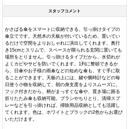
スタッフコメント
かさばる傘をスマートに収納できる、引っ掛けタイプの
傘立てです。天然木の天板が付いているため、置いてい
るだけで空間をよりおしゃれに演出してくれます。奥行
き15cmとスリムで、スペースが限られる玄関に置いても
場所をとりません。引っ掛けるタイプだから、水切れが
よくカビやサビを防いでくれます。1列に整頓できるか
ら、日傘やお子様の雨傘などの短めな傘も、すぐ手に取
ることができます。天板の上には、鍵や腕時計などの毎
日使う小物を収納して、朝の身支度をよりスムーズに。
フック付きだから、柄がまっすぐな傘や、置き場に困る
折りたたみ傘も収納可能。ブラシやちりとり、清掃スプ
レーなどを引っ掛ければ、掃除用品収納としても活躍し
てくれます。色は、ホワイトとブラックの2色からお選び
いただけます。