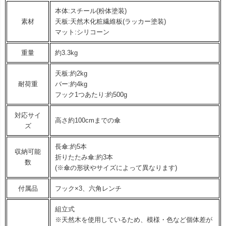
本体:スチール(粉体塗装)
素材
天板:天然木化粧繊維板(ラッカー塗装)
マット:シリコーン
重量
約3.3kg
天板:約2kg
耐荷重
バー:約4kg
フック1つあたり:約500g
対応サイ
高さ約100cmまでの傘
ズ
長傘:約5本
収納可能
折りたたみ傘:約3本
数
(※傘の形状やサイズによって異なります)
付属品
フック×3、六角レンチ
組立式
※天然木を使用しているため、模様・色など個体差が