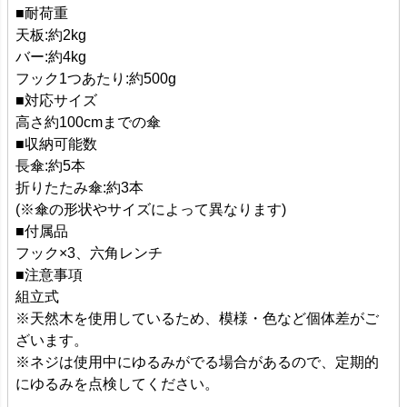
■耐荷重
天板:約2kg
バー:約4kg
フック1つあたり:約500g
■対応サイズ
高さ約100cmまでの傘
■収納可能数
長傘:約5本
折りたたみ傘:約3本
(※傘の形状やサイズによって異なります)
■付属品
フック×3、六角レンチ
■注意事項
組立式
※天然木を使用しているため、模様・色など個体差がご
ざいます。
※ネジは使用中にゆるみがでる場合があるので、定期的
にゆるみを点検してください。