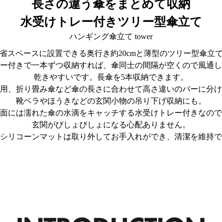
長さの違う傘をまとめて収納
水受けトレー付きツリー型傘立て
ハンギング傘立て tower
省スペースに設置できる奥行き約20cmと薄型のツリー型傘立
ー付きで一本ずつ収納すれば、傘同士の間隔が空くので風通し
乾きやすいです。長傘を5本収納できます。
用、折り畳み傘など傘の長さに合わせて高さ違いのバーに分け
靴ベラやほうきなどの玄関小物の吊り下げ収納にも。
面には濡れた傘の水滴をキャッチする水受けトレー付きなので
玄関がびしょびしょになる心配ありません。
シリコーンマットは取り外してお手入れができ、清潔を維持で