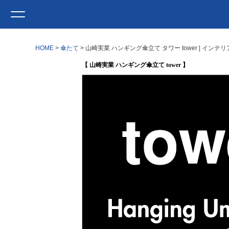
HOME
傘たて
山崎実業 ハンギング傘立て タワー tower | イン
【 山崎実業 ハンギング傘立て tower 】