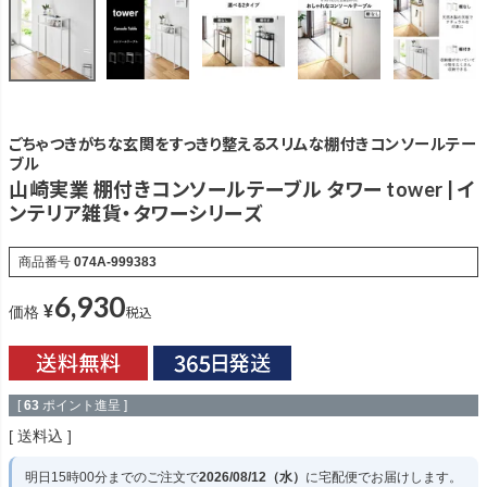
ごちゃつきがちな玄関をすっきり整えるスリムな棚付きコンソールテー
ブル
山崎実業 棚付きコンソールテーブル タワー tower | イ
ンテリア雑貨・タワーシリーズ
商品番号
074A-999383
6,930
¥
税込
価格
[
63
ポイント進呈 ]
送料込
明日
15時00分
までのご注文で
2026/08/12（水）
に
宅配便
でお届けします。