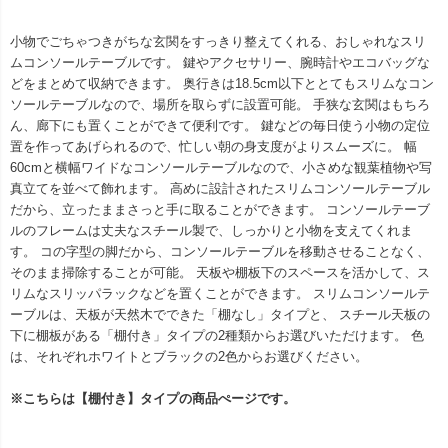
小物でごちゃつきがちな玄関をすっきり整えてくれる、おしゃれなスリ
ムコンソールテーブルです。 鍵やアクセサリー、腕時計やエコバッグな
どをまとめて収納できます。 奥行きは18.5cm以下ととてもスリムなコン
ソールテーブルなので、場所を取らずに設置可能。 手狭な玄関はもちろ
ん、廊下にも置くことができて便利です。 鍵などの毎日使う小物の定位
置を作ってあげられるので、忙しい朝の身支度がよりスムーズに。 幅
60cmと横幅ワイドなコンソールテーブルなので、小さめな観葉植物や写
真立てを並べて飾れます。 高めに設計されたスリムコンソールテーブル
だから、立ったままさっと手に取ることができます。 コンソールテーブ
ルのフレームは丈夫なスチール製で、しっかりと小物を支えてくれま
す。 コの字型の脚だから、コンソールテーブルを移動させることなく、
そのまま掃除することが可能。 天板や棚板下のスペースを活かして、ス
リムなスリッパラックなどを置くことができます。 スリムコンソールテ
ーブルは、天板が天然木でできた「棚なし」タイプと、 スチール天板の
下に棚板がある「棚付き」タイプの2種類からお選びいただけます。 色
は、それぞれホワイトとブラックの2色からお選びください。
※こちらは【棚付き】タイプの商品ぺージです。