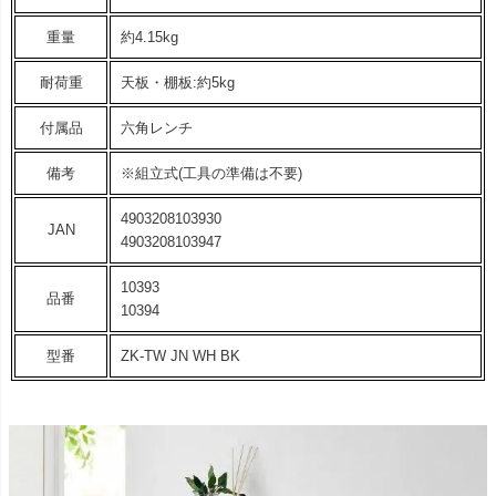
重量
約4.15kg
耐荷重
天板・棚板:約5kg
付属品
六角レンチ
備考
※組立式(工具の準備は不要)
4903208103930
JAN
4903208103947
10393
品番
10394
型番
ZK-TW JN WH BK