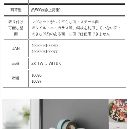
耐荷重
約500g(静止荷重)
取り付け
マグネットがつく平らな面・スチール面
可能な壁
※タイル・木・ガラス等、銅板を利用していない面・
面
大きな凹凸のある面・曲面では使用できません
4903208100960
JAN
4903208100977
品番
ZK-TW IJ WH BK
10096
型番
10097