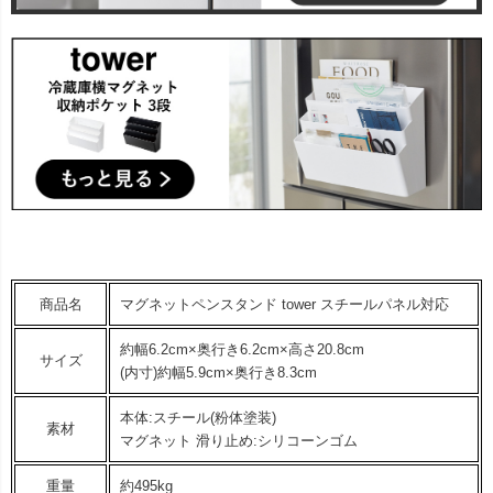
商品名
マグネットペンスタンド tower スチールパネル対応
約幅6.2cm×奥行き6.2cm×高さ20.8cm
サイズ
(内寸)約幅5.9cm×奥行き8.3cm
本体:スチール(粉体塗装)
素材
マグネット 滑り止め:シリコーンゴム
重量
約495kg