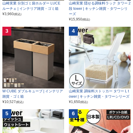
山崎実業 分別ゴミ袋ホルダー LUCE
山崎実業 隠せる調味料ラック タワー 2
ルーチェ | インテリア雑貨・ゴミ箱
段 tower | キッチン雑貨・タワーシリ
¥
3,960
ーズ
(税込)
¥
15,950
(税込)
3
4
W CUBE ダブルキューブ | インテリア
山崎実業 調味料ストッカー タワー L t
雑貨・ゴミ箱
ower | キッチン雑貨・タワーシリーズ
¥
10,527
¥
1,650
(税込)
(税込)
5
6