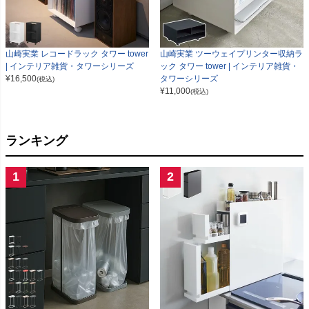
山崎実業 レコードラック タワー tower
山崎実業 ツーウェイプリンター収納ラ
| インテリア雑貨・タワーシリーズ
ック タワー tower | インテリア雑貨・
¥
16,500
タワーシリーズ
(税込)
¥
11,000
(税込)
ランキング
1
2