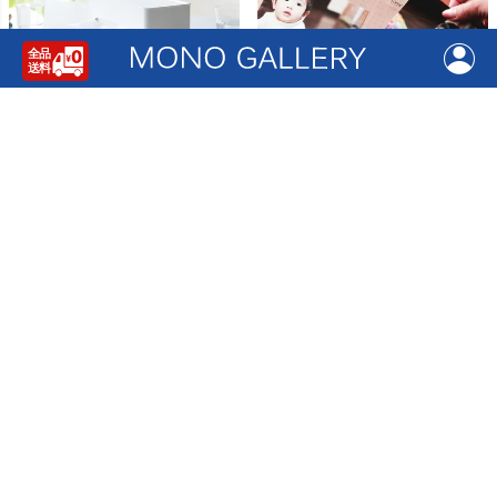
山崎実業 両面コンパクトティッシュ＆
ザ フォトグラフ ライブラリー専用台
ウェットシートケース tower | キッチ
紙 10個100枚セット | フォトアルバム
ン雑貨・タワーシリーズ
¥
6,600
(税込)
¥
3,240
(税込)
7
8
TOOLS GRILLER ツールズ グリラー
バスク リビングペール 30L | インテリ