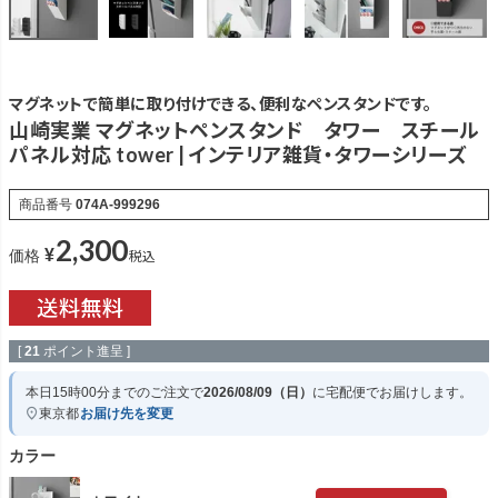
マグネットで簡単に取り付けできる、便利なペンスタンドです。
山崎実業 マグネットペンスタンド タワー スチール
パネル対応 tower | インテリア雑貨・タワーシリーズ
商品番号
074A-999296
2,300
¥
税込
価格
[
21
ポイント進呈 ]
本日
15時00分
までのご注文で
2026/08/09（日）
に
宅配便
でお届けします。
東京都
お届け先を変更
カラー