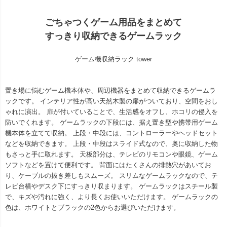
ごちゃつくゲーム用品をまとめて
すっきり収納できるゲームラック
ゲーム機収納ラック tower
置き場に悩むゲーム機本体や、周辺機器をまとめて収納できるゲームラ
ックです。 インテリア性が高い天然木製の扉がついており、空間をおし
ゃれに演出。 扉が付いていることで、生活感をオフし、ホコリの侵入を
防いでくれます。 ゲームラックの下段には、据え置き型や携帯用ゲーム
機本体を立てて収納。 上段・中段には、コントローラーやヘッドセット
などを収納できます。 上段・中段はスライド式なので、奥に収納した物
もさっと手に取れます。 天板部分は、テレビのリモコンや眼鏡、ゲーム
ソフトなどを置けて便利です。 背面にはたくさんの排熱穴があいてお
り、ケーブルの抜き差しもスムーズ。 スリムなゲームラックなので、テ
レビ台横やデスク下にすっきり収まります。 ゲームラックはスチール製
で、キズや汚れに強く、より長くお使いいただけます。 ゲームラックの
色は、ホワイトとブラックの2色からお選びいただけます。