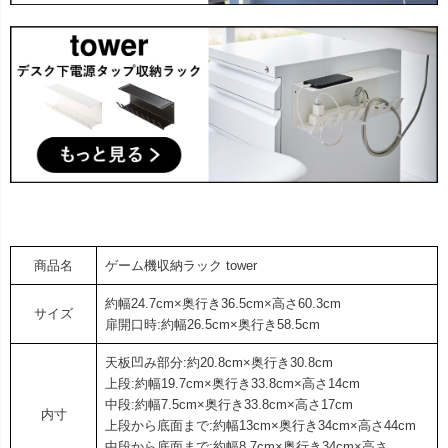
商品名
ゲーム機収納ラック tower
約幅24.7cm×奥行き36.5cm×高さ60.3cm
サイズ
扉開口時:約幅26.5cm×奥行き58.5cm
天板凹み部分:約20.8cm×奥行き30.8cm
上段:約幅19.7cm×奥行き33.8cm×高さ14cm
中段:約幅7.5cm×奥行き33.8cm×高さ17cm
内寸
上段から底面まで:約幅13cm×奥行き34cm×高さ44cm
中段から底面まで:約幅8.7cm×奥行き34cm×高さ