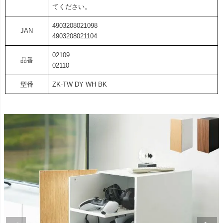
てください。
4903208021098
JAN
4903208021104
02109
品番
02110
型番
ZK-TW DY WH BK