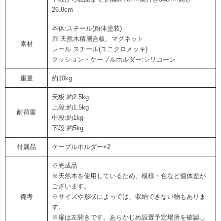
26.8cm
本体:スチール(粉体塗装)
扉:天然木積層合板、マグネット
素材
レール:スチール(ユニクロメッキ)
クッション・ケーブルホルダー:シリコーン
重量
約10kg
天板:約2.5kg
上段:約1.5kg
耐荷重
中段:約1kg
下段:約5kg
付属品
ケーブルホルダー×2
※完成品
※天然木を使用しているため、模様・色など個体差が
ございます。
備考
※サイズや形状によっては、収納できない物もありま
す。
※扉は左開きです。あらかじめ設置予定場所を確認し