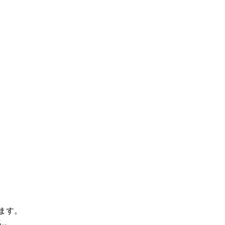
。
ます。
ん。