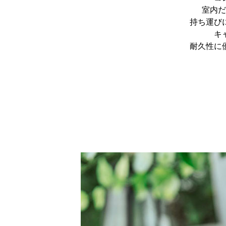
室内だ
持ち運び
キ
耐久性に