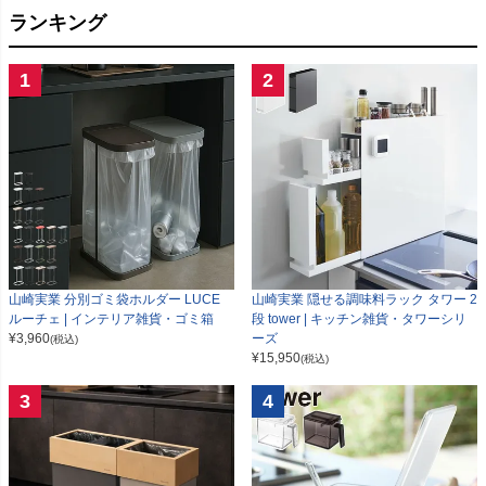
ランキング
1
2
山崎実業 分別ゴミ袋ホルダー LUCE
山崎実業 隠せる調味料ラック タワー 2
ルーチェ | インテリア雑貨・ゴミ箱
段 tower | キッチン雑貨・タワーシリ
¥
3,960
ーズ
(税込)
¥
15,950
(税込)
3
4