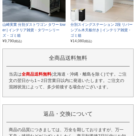
山崎実業 分別ダストワゴン タワー tow
分別スイングステーション 2段 リバー
er | インテリア雑貨・タワーシリー
シブル木天板付き | インテリア雑貨・
ズ・ゴミ箱
ゴミ箱
¥
9,790
¥
14,080
(税込)
(税込)
全商品送料無料
当店は
全商品送料無料
(北海道・沖縄・離島を除く)です。ご注
文の翌日から1～2日営業日以内に発送いたします。ご注文の
混雑状況によって、多少前後する場合がございます。
返品・交換について
商品の品質につきましては、万全を期しておりますが、万一