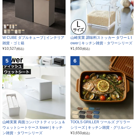
W CUBE ダブルキューブ | インテリア
山崎実業 調味料ストッカー タワー L t
雑貨・ゴミ箱
ower | キッチン雑貨・タワーシリーズ
¥
10,527
¥
1,650
(税込)
(税込)
5
6
山崎実業 両面コンパクトティッシュ＆
TOOLS GRILLER ツールズ グリラー
ウェットシートケース tower | キッチ
シリーズ | キッチン雑貨・グリルパン
ン雑貨・タワーシリーズ
¥
3,650
(税込)