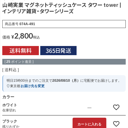
山崎実業 マグネットティッシュケース タワー tower |
インテリア雑貨・タワーシリーズ
商品番号
074A-491
2,800
¥
税込
価格
[
25
ポイント進呈 ]
送料込
明日
15時00分
までのご注文で
2026/08/10（月）
に
宅配便
でお届けします。
東京都
お届け先を変更
カラー
ホワイト
—
在庫切れ
ブラック
カートに入れる
残りわずか