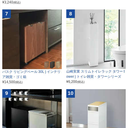
¥
3,240
(税込)
7
8
山崎実業 スリムトイレラック タワー t
バスク リビングペール 30L | インテリ
ower | トイレ雑貨・タワーシリーズ
ア雑貨・ゴミ箱
¥
6,200
¥
14,500
(税込)
(税込)
9
10