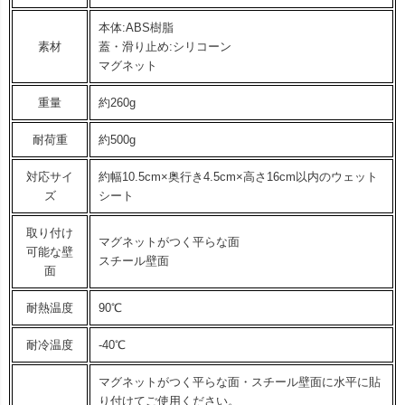
本体:ABS樹脂
素材
蓋・滑り止め:シリコーン
マグネット
重量
約260g
耐荷重
約500g
対応サイ
約幅10.5cm×奥行き4.5cm×高さ16cm以内のウェット
ズ
シート
取り付け
マグネットがつく平らな面
可能な壁
スチール壁面
面
耐熱温度
90℃
耐冷温度
-40℃
マグネットがつく平らな面・スチール壁面に水平に貼
り付けてご使用ください。