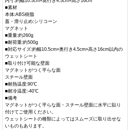
内寸:約幅10.5cm×奥行き4.5cm×高さ16cm
■素材
本体:ABS樹脂
蓋・滑り止め:シリコーン
マグネット
■重量:約260g
■耐荷重:約500g
■対応サイズ:約幅10.5cm×奥行き4.5cm×高さ16cm以内の
ウェットシート
■取り付け可能な壁面
マグネットがつく平らな面
スチール壁面
■耐熱温度:90℃
■耐冷温度:-40℃
■備考
マグネットがつく平らな面・スチール壁面に水平に貼り
付けてご使用ください。
ウェットシートの種類によってはスムーズに取り出せな
いものもあります。