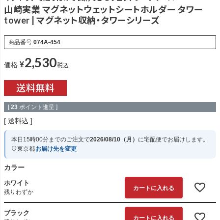
山崎実業 マグネットウェットシートホルダー タワー
tower | マグネット収納・タワーシリーズ
商品番号
074A-454
2,530
¥
税込
価格
[
23
ポイント進呈 ]
送料込
本日
15時00分
までのご注文で
2026/08/10（月）
に
宅配便
でお届けします。
東京都
お届け先を変更
カラー
ホワイト
カートに入れる
残りわずか
ブラック
カートに入れる