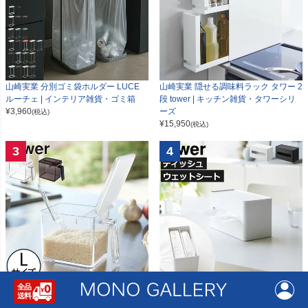
山崎実業 分別ゴミ袋ホルダー LUCE
山崎実業 隠せる調味料ラック タワー 2
ルーチェ | インテリア雑貨・ゴミ箱
段 tower | キッチン雑貨・タワーシリ
¥
3,960
ーズ
(税込)
¥
15,950
(税込)
3
4
山崎実業 調味料ストッカー タワー L t
山崎実業 両面コンパクトティッシュ＆
ower | キッチン雑貨・タワーシリーズ
ウェットシートケース tower | キッチ