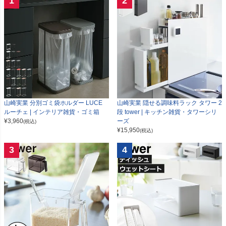
1
2
山崎実業 分別ゴミ袋ホルダー LUCE
山崎実業 隠せる調味料ラック タワー 2
ルーチェ | インテリア雑貨・ゴミ箱
段 tower | キッチン雑貨・タワーシリ
¥
3,960
ーズ
(税込)
¥
15,950
(税込)
3
4