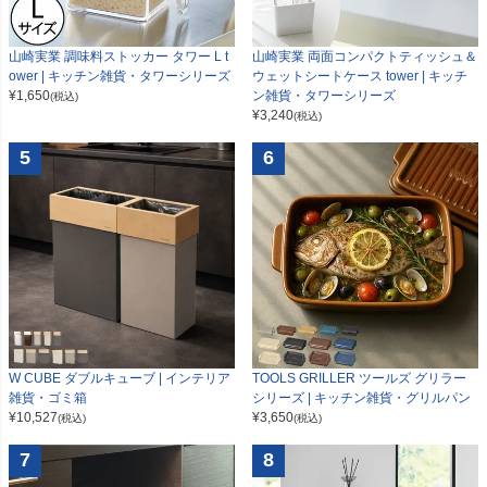
山崎実業 調味料ストッカー タワー L t
山崎実業 両面コンパクトティッシュ＆
ower | キッチン雑貨・タワーシリーズ
ウェットシートケース tower | キッチ
¥
1,650
ン雑貨・タワーシリーズ
(税込)
¥
3,240
(税込)
5
6
W CUBE ダブルキューブ | インテリア
TOOLS GRILLER ツールズ グリラー
雑貨・ゴミ箱
シリーズ | キッチン雑貨・グリルパン
¥
10,527
¥
3,650
(税込)
(税込)
7
8