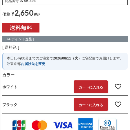
商品番号
074A-393
2,650
¥
税込
価格
[
24
ポイント進呈 ]
送料込
本日
15時00分
までのご注文で
2026/08/11（火）
に
宅配便
でお届けします。
東京都
お届け先を変更
カラー
ホワイト
カートに入れる
ブラック
カートに入れる