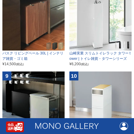
山崎実業 スリムトイレラック タワー t
バスク リビングペール 30L | インテリ
ower | トイレ雑貨・タワーシリーズ
ア雑貨・ゴミ箱
¥
6,200
¥
14,500
(税込)
(税込)
9
10