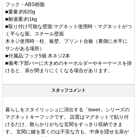
フック・ABS樹脂
■重量:約620g
■耐過重:約1kg
■取り付け可能な壁面:マグネット使用時・マグネットがつ
く平らな面、スチール壁面
木ネジ使用時・柱、板壁、プリント合板（裏側に水平に
サンがある場所）
■付属品:フック5個 木ネジ2本
■備考:下部バーに大きめのキーホルダーやキーケースを掛
けると、扉が閉まりにくくなる場合があります。
スタッフコメント
暮らしをスタイリッシュに演出する「tower」シリーズの
マグネットキーフックです。 設置はマグネットで貼り付
けるだけ、散らかりがちな玄関をすっきり収納できま
す。 玄関に鍵を置くのは不安な方も、中身を隠せる扉が